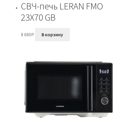
СВЧ-печь LERAN FMO
23X70 GB
8 680
P
В корзину