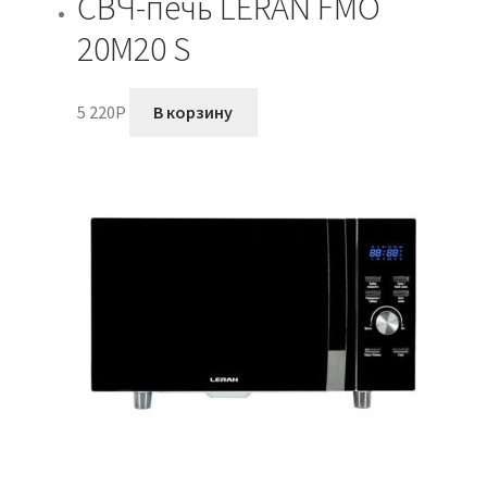
СВЧ-печь LERAN FMO
20M20 S
5 220
P
В корзину