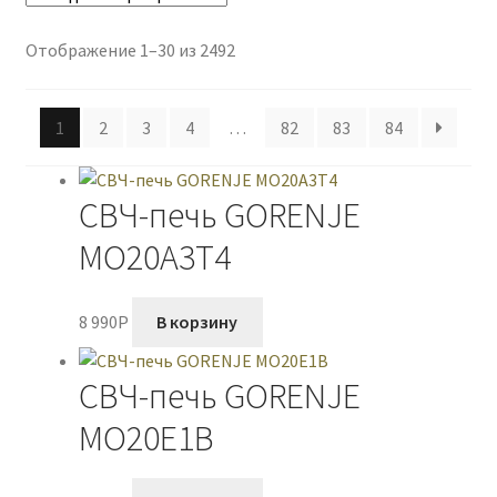
Отображение 1–30 из 2492
1
2
3
4
…
82
83
84
СВЧ-печь GORENJE
MO20A3T4
8 990
P
В корзину
СВЧ-печь GORENJE
MO20E1B