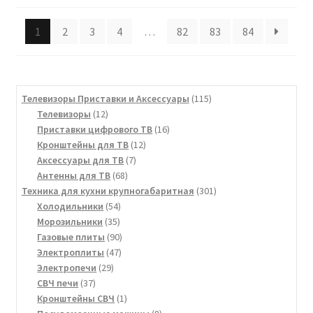
1
2
3
4
…
82
83
84
115
Телевизоры Приставки и Аксессуары
115
12
товаров
Телевизоры
12
товаров
16
Приставки цифрового ТВ
16
12
товаров
Кронштейны для ТВ
12
7
товаров
Аксессуары для ТВ
7
68
товаров
Антенны для ТВ
68
товаров
301
Техника для кухни крупногабаритная
301
54
товар
Холодильники
54
35
товара
Морозильники
35
товаров
90
Газовые плиты
90
47
товаров
Электроплиты
47
29
товаров
Электропечи
29
37
товаров
СВЧ печи
37
товаров
1
Кронштейны СВЧ
1