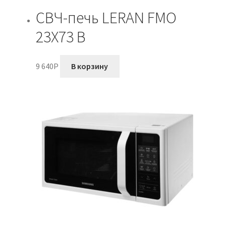
СВЧ-печь LERAN FMO
23X73 B
9 640
P
В корзину