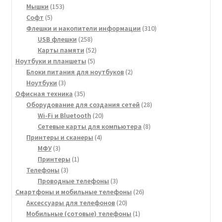
153
товар
Мышки
153
5
товара
Софт
5
товаров
310
Флешки и накопители информации
310
258
товаров
USB флешки
258
товаров
52
Карты памяти
52
5
товара
Ноутбуки и планшеты
5
товаров
2
Блоки питания для ноутбуков
2
3
товара
Ноутбуки
3
товара
35
Офисная техника
35
товаров
28
Оборудование для создания сетей
28
20
товаров
Wi-Fi и Bluetooth
20
товаров
8
Сетевые карты для компьютера
8
4
товаров
Принтеры и сканеры
4
3
товара
МФУ
3
товара
1
Принтеры
1
3
товар
Телефоны
3
товара
3
Проводные телефоны
3
товара
26
Смартфоны и мобильные телефоны
26
20
товаров
Аксессуары для телефонов
20
товаров
1
Мобильные (сотовые) телефоны
1