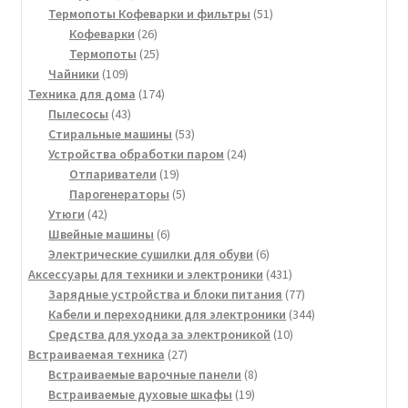
товара
51
Термопоты Кофеварки и фильтры
51
26
товар
Кофеварки
26
товаров
25
Термопоты
25
109
товаров
Чайники
109
товаров
174
Техника для дома
174
43
товара
Пылесосы
43
товара
53
Стиральные машины
53
товара
24
Устройства обработки паром
24
19
товара
Отпариватели
19
товаров
5
Парогенераторы
5
42
товаров
Утюги
42
товара
6
Швейные машины
6
товаров
6
Электрические сушилки для обуви
6
товаров
431
Аксессуары для техники и электроники
431
товар
77
Зарядные устройства и блоки питания
77
товаров
344
Кабели и переходники для электроники
344
10
товара
Средства для ухода за электроникой
10
27
товаров
Встраиваемая техника
27
товаров
8
Встраиваемые варочные панели
8
19
товаров
Встраиваемые духовые шкафы
19