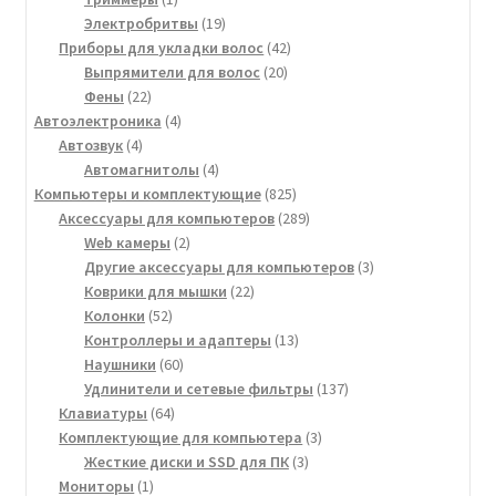
товар
19
Электробритвы
19
товаров
42
Приборы для укладки волос
42
20
товара
Выпрямители для волос
20
22
товаров
Фены
22
товара
4
Автоэлектроника
4
4
товара
Автозвук
4
товара
4
Автомагнитолы
4
товара
825
Компьютеры и комплектующие
825
товаров
289
Аксессуары для компьютеров
289
2
товаров
Web камеры
2
товара
3
Другие аксессуары для компьютеров
3
22
товара
Коврики для мышки
22
52
товара
Колонки
52
товара
13
Контроллеры и адаптеры
13
60
товаров
Наушники
60
товаров
137
Удлинители и сетевые фильтры
137
64
товаров
Клавиатуры
64
товара
3
Комплектующие для компьютера
3
3
товара
Жесткие диски и SSD для ПК
3
1
товара
Мониторы
1