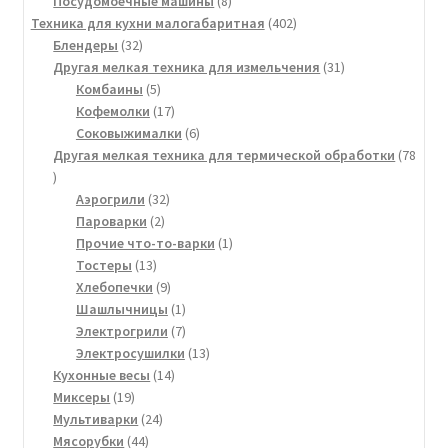
товар
8
Посудомоечные машины
8
товаров
402
Техника для кухни малогабаритная
402
32
товара
Блендеры
32
товара
31
Другая мелкая техника для измельчения
31
5
товар
Комбаины
5
товаров
17
Кофемолки
17
товаров
6
Соковыжималки
6
товаров
Другая мелкая техника для термической обработки
78
78
товаров
32
Аэрогрили
32
2
товара
Пароварки
2
товара
1
Прочие что-то-варки
1
13
товар
Тостеры
13
товаров
9
Хлебопечки
9
товаров
1
Шашлычницы
1
товар
7
Электрогрили
7
товаров
13
Электросушилки
13
14
товаров
Кухонные весы
14
19
товаров
Миксеры
19
товаров
24
Мультиварки
24
44
товара
Мясорубки
44