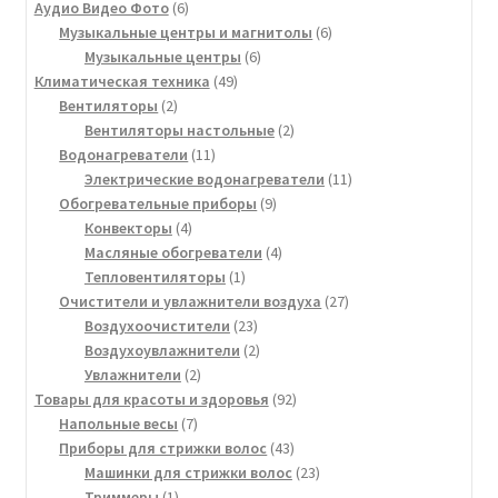
6
товаров
Аудио Видео Фото
6
товаров
6
Музыкальные центры и магнитолы
6
6
товаров
Музыкальные центры
6
49
товаров
Климатическая техника
49
2
товаров
Вентиляторы
2
товара
2
Вентиляторы настольные
2
11
товара
Водонагреватели
11
товаров
11
Электрические водонагреватели
11
9
товаров
Обогревательные приборы
9
4
товаров
Конвекторы
4
товара
4
Масляные обогреватели
4
1
товара
Тепловентиляторы
1
товар
27
Очистители и увлажнители воздуха
27
23
товаров
Воздухоочистители
23
товара
2
Воздухоувлажнители
2
2
товара
Увлажнители
2
товара
92
Товары для красоты и здоровья
92
7
товара
Напольные весы
7
товаров
43
Приборы для стрижки волос
43
товара
23
Машинки для стрижки волос
23
1
товара
Триммеры
1