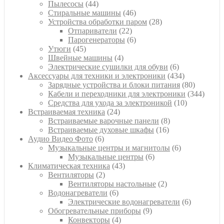
44
товара
Пылесосы
44
товара
46
Стиральные машины
46
товаров
28
Устройства обработки паром
28
22
товаров
Отпариватели
22
товара
6
Парогенераторы
6
45
товаров
Утюги
45
товаров
4
Швейные машины
4
товара
6
Электрические сушилки для обуви
6
товаров
434
Аксессуары для техники и электроники
434
товара
80
Зарядные устройства и блоки питания
80
товаров
344
Кабели и переходники для электроники
344
10
товара
Средства для ухода за электроникой
10
24
товаров
Встраиваемая техника
24
товара
8
Встраиваемые варочные панели
8
16
товаров
Встраиваемые духовые шкафы
16
6
товаров
Аудио Видео Фото
6
товаров
6
Музыкальные центры и магнитолы
6
6
товаров
Музыкальные центры
6
43
товаров
Климатическая техника
43
2
товара
Вентиляторы
2
товара
2
Вентиляторы настольные
2
6
товара
Водонагреватели
6
товаров
6
Электрические водонагреватели
6
9
товаров
Обогревательные приборы
9
4
товаров
Конвекторы
4