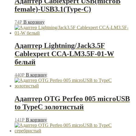
Адаптер Cablexpert USB(microB
female)-USB3.1(Type-C)
74
P
В корзину
Адаптер Lightning/Jack3.5F
Cablexpert CCA-LM3.5F-01-W
белый
440
P
В корзину
Адаптер OTG Perfeo 005 microUSB
to TypeC золотистый
141
P
В корзину