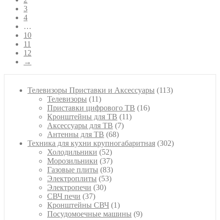
3
4
…
10
11
12
→
113
Телевизоры Приставки и Аксессуары
113
11
товаров
Телевизоры
11
товаров
16
Приставки цифрового ТВ
16
11
товаров
Кронштейны для ТВ
11
7
товаров
Аксессуары для ТВ
7
68
товаров
Антенны для ТВ
68
товаров
302
Техника для кухни крупногабаритная
302
52
товара
Холодильники
52
товара
37
Морозильники
37
товаров
83
Газовые плиты
83
53
товара
Электроплиты
53
30
товара
Электропечи
30
37
товаров
СВЧ печи
37
товаров
1
Кронштейны СВЧ
1
товар
9
Посудомоечные машины
9