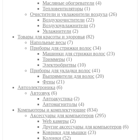
товара
4
Масляные обогреватели
4
1
товара
Тепловентиляторы
1
товар
26
Очистители и увлажнители воздуха
26
22
товаров
Воздухоочистители
22
товара
2
Воздухоувлажнители
2
2
товара
Увлажнители
2
товара
82
Товары для красоты и здоровья
82
7
товара
Напольные весы
7
товаров
34
Приборы для стрижки волос
34
товара
23
Машинки для стрижки волос
23
1
товара
Триммеры
1
товар
10
Электробритвы
10
товаров
41
Приборы для укладки волос
41
товар
20
Выпрямители для волос
20
21
товаров
Фены
21
6
товар
Автоэлектроника
6
6
товаров
Автозвук
6
товаров
2
Автоакустика
2
товара
4
Автомагнитолы
4
товара
834
Компьютеры и комплектующие
834
товара
295
Аксессуары для компьютеров
295
2
товаров
Web камеры
2
товара
6
Другие аксессуары для компьютеров
6
23
товар
Коврики для мышки
23
52
товара
Колонки
52