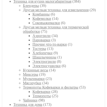
товаров
384
Техника для кухни малогабаритная
384
39
товара
Блендеры
39
товаров
29
Другая мелкая техника для измельчения
29
6
товаро
Комбаины
6
товаров
14
Кофемолки
14
товаров
6
Соковыжималки
6
товаров
Другая мелкая техника для термической
75
обработки
75
товаров
34
Аэрогрили
34
3
товара
Пароварки
3
товара
1
Прочие что-то-варки
1
13
товар
Тостеры
13
товаров
9
Хлебопечки
9
товаров
1
Шашлычницы
1
8
товар
Электрогрили
8
товаров
6
Электросушилки
6
14
товаров
Кухонные весы
14
19
товаров
Миксеры
19
товаров
23
Мультиварки
23
34
товара
Мясорубки
34
товара
53
Термопоты Кофеварки и фильтры
53
28
товара
Кофеварки
28
товаров
25
Термопоты
25
98
товаров
Чайники
98
товаров
173
Техника для дома
173