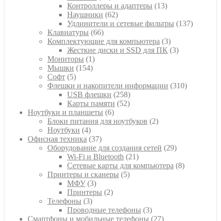
товара
13
Контроллеры и адаптеры
13
62
товаров
Наушники
62
товара
137
Удлинители и сетевые фильтры
137
66
товаров
Клавиатуры
66
товаров
3
Комплектующие для компьютера
3
товара
3
Жесткие диски и SSD для ПК
3
1
товара
Мониторы
1
154
товар
Мышки
154
5
товара
Софт
5
товаров
310
Флешки и накопители информации
310
258
товаров
USB флешки
258
52
товаров
Карты памяти
52
6
товара
Ноутбуки и планшеты
6
товаров
2
Блоки питания для ноутбуков
2
4
товара
Ноутбуки
4
товара
37
Офисная техника
37
товаров
29
Оборудование для создания сетей
29
21
товаров
Wi-Fi и Bluetooth
21
товар
8
Сетевые карты для компьютера
8
5
товаров
Принтеры и сканеры
5
3
товаров
МФУ
3
товара
2
Принтеры
2
3
товара
Телефоны
3
товара
3
Проводные телефоны
3
товара
27
Смартфоны и мобильные телефоны
27