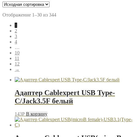
Отображение 1–30 из 344
1
2
3
4
…
10
11
12
→
Адаптер Cablexpert USB Type-
C/Jack3.5F белый
143
P
В корзину