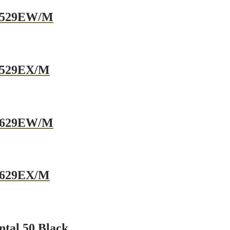
U529EW/M
U529EX/M
U629EW/M
U629EX/M
tal 50 Black