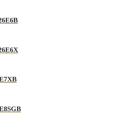
26E6B
26E6X
0E7XB
0E8SGB