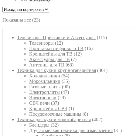
Показаны все (23)
115
Телевизоры Приставки и Аксессуары
115
12
товаров
Телевизоры
12
товаров
16
Приставки цифрового ТВ
16
12
товаров
Кронштейны для ТВ
12
7
товаров
Аксессуары для ТВ
7
68
товаров
Антенны для ТВ
68
товаров
301
Техника для кухни крупногабаритная
301
54
товар
Холодильники
54
товара
35
Морозильники
35
товаров
90
Газовые плиты
90
47
товаров
Электроплиты
47
29
товаров
Электропечи
29
37
товаров
СВЧ печи
37
товаров
1
Кронштейны СВЧ
1
товар
8
Посудомоечные машины
8
товаров
402
Техника для кухни малогабаритная
402
32
товара
Блендеры
32
товара
31
Другая мелкая техника для измельчения
31
5
товар
Комбаины
5