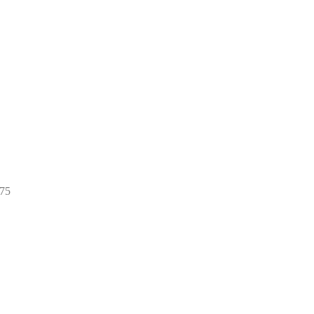
75
75
товаров