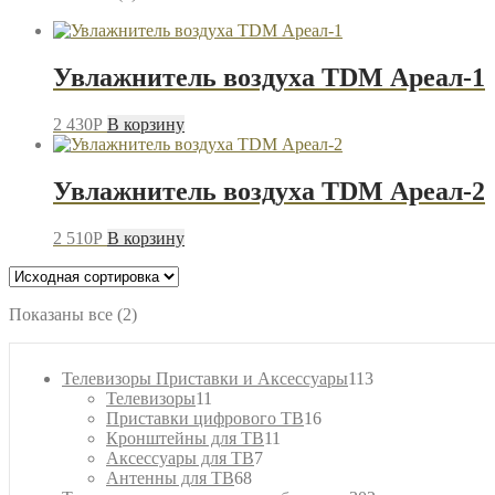
Увлажнитель воздуха TDM Ареал-1
2 430
P
В корзину
Увлажнитель воздуха TDM Ареал-2
2 510
P
В корзину
Показаны все (2)
113
Телевизоры Приставки и Аксессуары
113
11
товаров
Телевизоры
11
товаров
16
Приставки цифрового ТВ
16
11
товаров
Кронштейны для ТВ
11
7
товаров
Аксессуары для ТВ
7
68
товаров
Антенны для ТВ
68