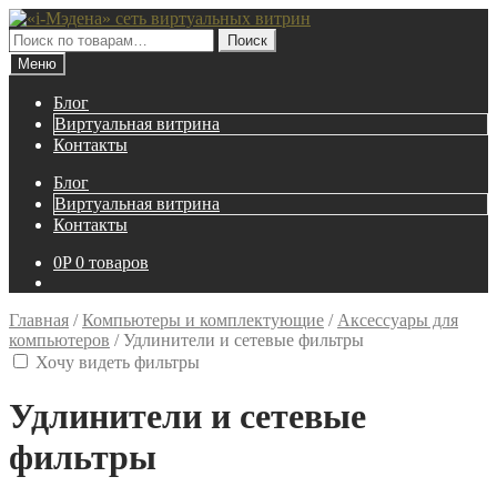
Перейти
Перейти
к
к
Искать:
Поиск
навигации
содержимому
Меню
Блог
Виртуальная витрина
Контакты
Блог
Виртуальная витрина
Контакты
0
P
0 товаров
Главная
/
Компьютеры и комплектующие
/
Аксессуары для
компьютеров
/
Удлинители и сетевые фильтры
Хочу видеть фильтры
Удлинители и сетевые
фильтры