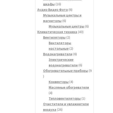
16
шкафы
16
товаров
6
Аудио Видео Фото
6
товаров
Музыкальные центры и
6
магнитолы
6
товаров
6
Музыкальные центры
6
43
товаров
Климатическая техника
43
2
товара
Вентиляторы
2
товара
Вентиляторы
2
настольные
2
товара
6
Водонагреватели
6
товаров
Электрические
6
водонагреватели
6
товаров
Обогревательные приборы
9
9
товаров
4
Конвекторы
4
товара
Масляные обогреватели
4
4
товара
1
Тепловентиляторы
1
товар
Очистители и увлажнители
26
воздуха
26