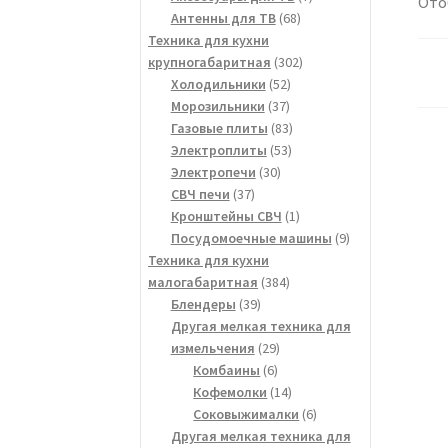
Ото
68
товаров
Антенны для ТВ
68
товаров
Техника для кухни
302
крупногабаритная
302
52
товара
Холодильники
52
37
товара
Морозильники
37
товаров
83
Газовые плиты
83
53
товара
Электроплиты
53
30
товара
Электропечи
30
37
товаров
СВЧ печи
37
товаров
1
Кронштейны СВЧ
1
товар
9
Посудомоечные машины
9
товаров
Техника для кухни
384
малогабаритная
384
39
товара
Блендеры
39
товаров
Другая мелкая техника для
29
измельчения
29
6
товаров
Комбаины
6
товаров
14
Кофемолки
14
товаров
6
Соковыжималки
6
товаров
Другая мелкая техника для