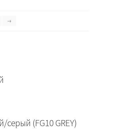
→
й
й/серый (FG10 GREY)