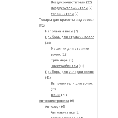
товаров
22
Воздухоочистители
22
товара
2
Воздухоувлажнители
2
2
товара
Увлажнители
2
товара
Товары для красоты и здоровья
82
82
товара
7
Напольные весы
7
товаров
Приборы для стрижки волос
34
34
товара
Машинки для стрижки
23
волос
23
товара
1
Триммеры
1
товар
10
Электробритвы
10
товаров
Приборы для укладки волос
41
41
товар
Выпрямители для волос
20
20
товаров
21
Фены
21
товар
6
Автоэлектроника
6
6
товаров
Автозвук
6
товаров
2
Автоакустика
2
товара
4
Автомагнитолы
4