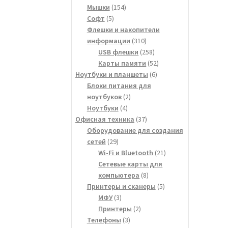
154
товар
Мышки
154
5
товара
Софт
5
товаров
Флешки и накопители
310
информации
310
товаров
258
USB флешки
258
товаров
52
Карты памяти
52
6
товара
Ноутбуки и планшеты
6
товаров
Блоки питания для
2
ноутбуков
2
4
товара
Ноутбуки
4
товара
37
Офисная техника
37
товаров
Оборудование для создания
29
сетей
29
товаров
21
Wi-Fi и Bluetooth
21
товар
Сетевые карты для
8
компьютера
8
товаров
5
Принтеры и сканеры
5
3
товаров
МФУ
3
товара
2
Принтеры
2
3
товара
Телефоны
3