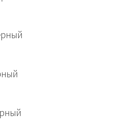
ерный
рный
ёрный