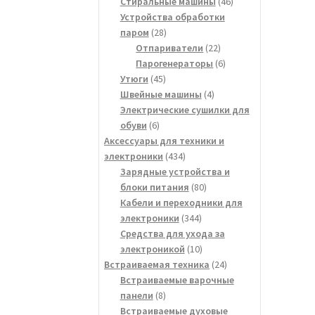
товара
46
Стиральные машины
46
товаров
Устройства обработки
28
паром
28
товаров
22
Отпариватели
22
товара
6
Парогенераторы
6
45
товаров
Утюги
45
товаров
4
Швейные машины
4
товара
Электрические сушилки для
6
обуви
6
товаров
Аксессуары для техники и
434
электроники
434
товара
Зарядные устройства и
80
блоки питания
80
товаров
Кабели и переходники для
344
электроники
344
товара
Средства для ухода за
10
электроникой
10
товаров
24
Встраиваемая техника
24
товара
Встраиваемые варочные
8
панели
8
товаров
Встраиваемые духовые