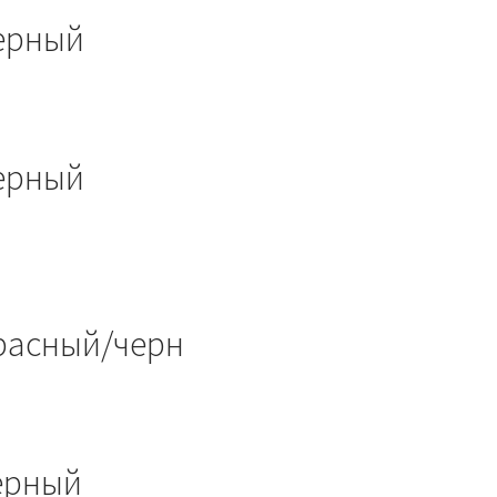
черный
черный
красный/черн
черный