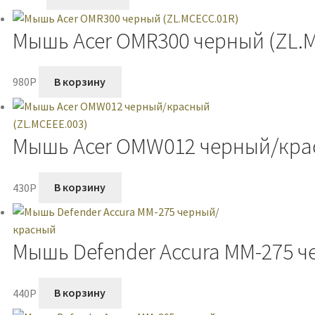
Мышь Acer OMR300 черный (ZL.
980
P
В корзину
Мышь Acer OMW012 черный/крас
430
P
В корзину
Мышь Defender Accura MM-275 
440
P
В корзину