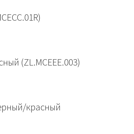
MCECC.01R)
ный (ZL.MCEEE.003)
черный/красный