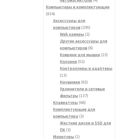
товара
Компьютеры и комплектующие
834
834
товара
Аксессуары для
295
компьютеров
295
2
товаров
Web камеры
2
товара
Другие аксессуары для
6
компьютеров
6
товаров
23
Коврики для мышки
23
52
товара
Колонки
52
товара
Контроллеры и адаптеры
13
13
товаров
62
Наушники
62
товара
Удлинители и сетевые
137
фильтры
137
66
товаров
Клавиатуры
66
товаров
Комплектующие для
3
компьютера
3
товара
Жесткие диски и SSD для
3
ПК
3
товара
1
Мониторы
1