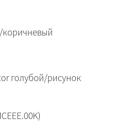
й/коричневый
tor голубой/рисунок
CEEE.00K)