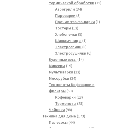
75
термической обработки
75
34
товаров
Аэрогрили
34
3
товара
Пароварки
3
товара
1
Прочие что-то-варки
1
13
товар
Тостеры
13
товаров
9
Хлебопечки
9
товаров
1
Шашлычницы
1
товар
8
Электрогрили
8
товаров
6
Электросушилки
6
14
товаров
Кухонные весы
14
19
товаров
Миксеры
19
товаров
23
Мультиварки
23
34
товара
Мясорубки
34
товара
Термопоты Кофеварки и
53
фильтры
53
товара
28
Кофеварки
28
товаров
25
Термопоты
25
98
товаров
Чайники
98
товаров
173
Техника для дома
173
44
товара
Пылесосы
44