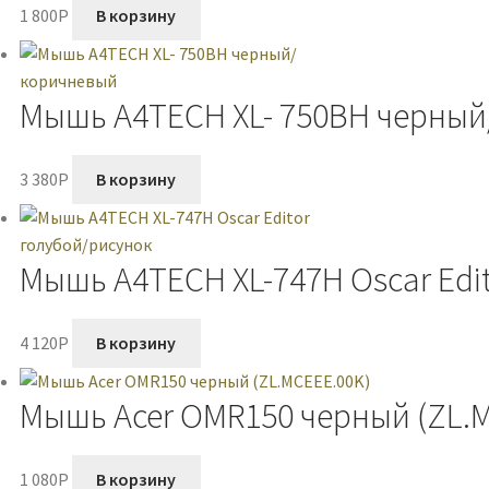
1 800
P
В корзину
Мышь A4TECH XL- 750BH черны
3 380
P
В корзину
Мышь A4TECH XL-747H Oscar Edi
4 120
P
В корзину
Мышь Acer OMR150 черный (ZL.M
1 080
P
В корзину