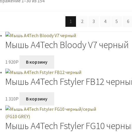
бражение 1–30 из 154
1
2
3
4
5
6
Мышь A4Tech Bloody V7 черный
1 920
P
В корзину
Мышь A4Tech Fstyler FB12 черны
1 310
P
В корзину
Мышь A4Tech Fstyler FG10 черны