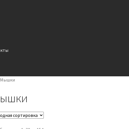
акты
/
Мышки
ышки