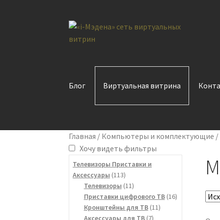
Перейти
Перейти
к
к
навигации
содержимому
Блог
Виртуальная витрина
Конт
Главная
/
Компьютеры и комплектующие
Хочу видеть фильтры
М
Телевизоры Приставки и
113
Аксессуары
113
товаров
11
Телевизоры
11
товаров
16
Приставки цифрового ТВ
16
11
товаров
Кронштейны для ТВ
11
7
товаров
Аксессуары для ТВ
7