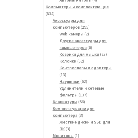
товара
Компьютеры и комплектующие
834
834
товара
Аксессуары для
295
компьютеров
295
2
товаров
Web камеры
2
товара
Другие аксессуары для
6
компьютеров
6
товаров
23
Коврики для мышки
23
52
товара
Колонки
52
товара
Контроллеры и адаптеры
13
13
товаров
62
Наушники
62
товара
Удлинители и сетевые
137
фильтры
137
66
товаров
Клавиатуры
66
товаров
Комплектующие для
3
компьютера
3
товара
Жесткие диски и SSD для
3
ПК
3
товара
1
Мониторы
1