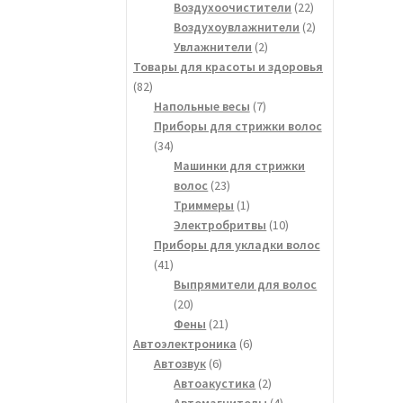
товаров
22
Воздухоочистители
22
товара
2
Воздухоувлажнители
2
2
товара
Увлажнители
2
товара
Товары для красоты и здоровья
82
82
товара
7
Напольные весы
7
товаров
Приборы для стрижки волос
34
34
товара
Машинки для стрижки
23
волос
23
товара
1
Триммеры
1
товар
10
Электробритвы
10
товаров
Приборы для укладки волос
41
41
товар
Выпрямители для волос
20
20
товаров
21
Фены
21
товар
6
Автоэлектроника
6
6
товаров
Автозвук
6
товаров
2
Автоакустика
2
товара
4
Автомагнитолы
4