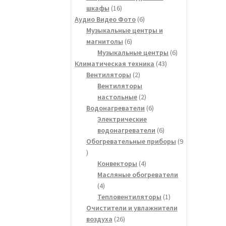
16
шкафы
16
товаров
6
Аудио Видео Фото
6
товаров
Музыкальные центры и
6
магнитолы
6
товаров
6
Музыкальные центры
6
43
товаров
Климатическая техника
43
2
товара
Вентиляторы
2
товара
Вентиляторы
2
настольные
2
товара
6
Водонагреватели
6
товаров
Электрические
6
водонагреватели
6
товаров
Обогревательные приборы
9
9
товаров
4
Конвекторы
4
товара
Масляные обогреватели
4
4
товара
1
Тепловентиляторы
1
товар
Очистители и увлажнители
26
воздуха
26