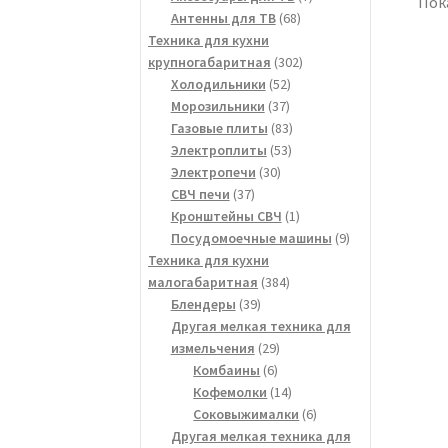
Пока
68
товаров
Антенны для ТВ
68
товаров
Техника для кухни
302
крупногабаритная
302
52
товара
Холодильники
52
37
товара
Морозильники
37
товаров
83
Газовые плиты
83
53
товара
Электроплиты
53
30
товара
Электропечи
30
37
товаров
СВЧ печи
37
товаров
1
Кронштейны СВЧ
1
товар
9
Посудомоечные машины
9
товаров
Техника для кухни
384
малогабаритная
384
39
товара
Блендеры
39
товаров
Другая мелкая техника для
29
измельчения
29
6
товаров
Комбаины
6
товаров
14
Кофемолки
14
товаров
6
Соковыжималки
6
товаров
Другая мелкая техника для