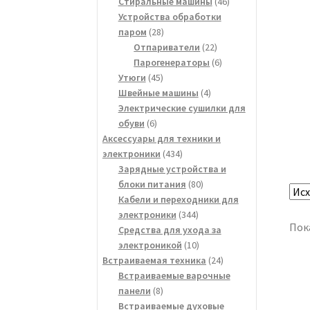
товара
46
Стиральные машины
46
товаров
Устройства обработки
28
паром
28
товаров
22
Отпариватели
22
товара
6
Парогенераторы
6
45
товаров
Утюги
45
товаров
4
Швейные машины
4
товара
Электрические сушилки для
6
обуви
6
товаров
Аксессуары для техники и
434
электроники
434
товара
Зарядные устройства и
80
блоки питания
80
товаров
Кабели и переходники для
344
электроники
344
Пока
товара
Средства для ухода за
10
электроникой
10
товаров
24
Встраиваемая техника
24
товара
Встраиваемые варочные
8
панели
8
товаров
Встраиваемые духовые