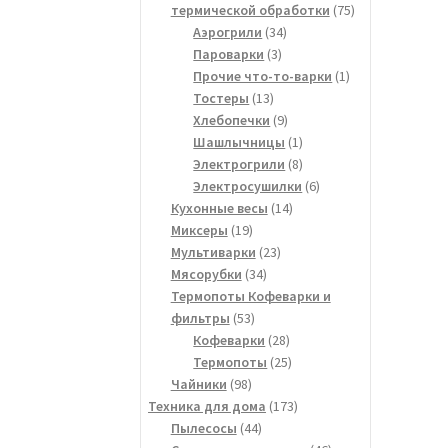
75
термической обработки
75
34
товаров
Аэрогрили
34
3
товара
Пароварки
3
товара
1
Прочие что-то-варки
1
13
товар
Тостеры
13
товаров
9
Хлебопечки
9
товаров
1
Шашлычницы
1
товар
8
Электрогрили
8
товаров
6
Электросушилки
6
14
товаров
Кухонные весы
14
19
товаров
Миксеры
19
товаров
23
Мультиварки
23
34
товара
Мясорубки
34
товара
Термопоты Кофеварки и
53
фильтры
53
товара
28
Кофеварки
28
товаров
25
Термопоты
25
98
товаров
Чайники
98
товаров
173
Техника для дома
173
44
товара
Пылесосы
44