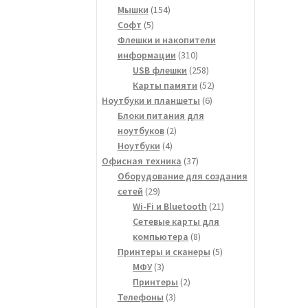
154
товар
Мышки
154
5
товара
Софт
5
товаров
Флешки и накопители
310
информации
310
товаров
258
USB флешки
258
товаров
52
Карты памяти
52
6
товара
Ноутбуки и планшеты
6
товаров
Блоки питания для
2
ноутбуков
2
4
товара
Ноутбуки
4
товара
37
Офисная техника
37
товаров
Оборудование для создания
29
сетей
29
товаров
21
Wi-Fi и Bluetooth
21
товар
Сетевые карты для
8
компьютера
8
товаров
5
Принтеры и сканеры
5
3
товаров
МФУ
3
товара
2
Принтеры
2
3
товара
Телефоны
3