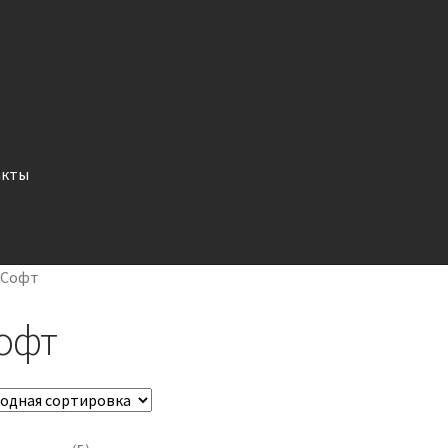
акты
/
Софт
офт