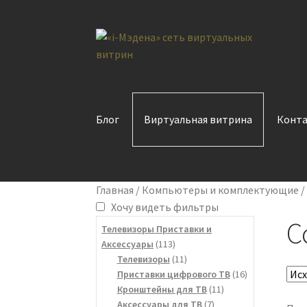
Перейти
Перейти
к
к
навигации
содержимому
Блог
Виртуальная витрина
Конт
Главная
/
Компьютеры и комплектующие
Хочу видеть фильтры
С
Телевизоры Приставки и
113
Аксессуары
113
товаров
11
Телевизоры
11
товаров
16
Приставки цифрового ТВ
16
11
товаров
Кронштейны для ТВ
11
7
товаров
Аксессуары для ТВ
7