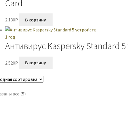
Card
2 130
P
В корзину
Антивирус Kaspersky Standard 5 
2 520
P
В корзину
заны все (5)