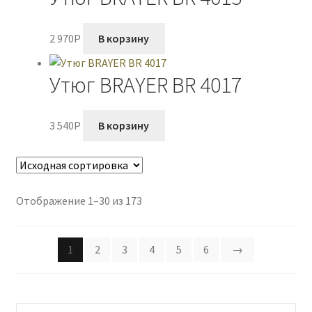
2 970
P
В корзину
Утюг BRAYER BR 4017
3 540
P
В корзину
Отображение 1–30 из 173
1
2
3
4
5
6
→