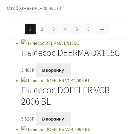
Отображение 1–30 из 173
1
2
3
4
5
6
→
Пылесос DEERMA DX115C
3 400
P
В корзину
Пылесос DOFFLER VCB
2006 BL
5 520
P
В корзину