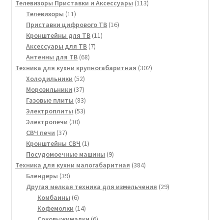
113
Телевизоры Приставки и Аксессуары
113
11
товаров
Телевизоры
11
товаров
16
Приставки цифрового ТВ
16
11
товаров
Кронштейны для ТВ
11
7
товаров
Аксессуары для ТВ
7
68
товаров
Антенны для ТВ
68
товаров
302
Техника для кухни крупногабаритная
302
52
товара
Холодильники
52
37
товара
Морозильники
37
товаров
83
Газовые плиты
83
53
товара
Электроплиты
53
30
товара
Электропечи
30
37
товаров
СВЧ печи
37
товаров
1
Кронштейны СВЧ
1
товар
9
Посудомоечные машины
9
товаров
384
Техника для кухни малогабаритная
384
39
товара
Блендеры
39
товаров
29
Другая мелкая техника для измельчения
29
6
товаров
Комбаины
6
товаров
14
Кофемолки
14
товаров
6
Соковыжималки
6