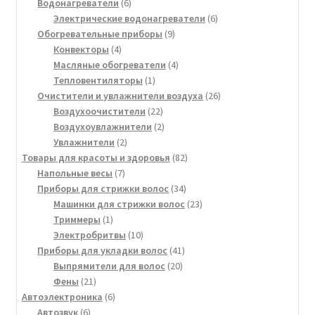
6
товара
Водонагреватели
6
товаров
6
Электрические водонагреватели
6
9
товаров
Обогревательные приборы
9
4
товаров
Конвекторы
4
товара
4
Масляные обогреватели
4
1
товара
Тепловентиляторы
1
товар
26
Очистители и увлажнители воздуха
26
22
товаров
Воздухоочистители
22
товара
2
Воздухоувлажнители
2
2
товара
Увлажнители
2
товара
82
Товары для красоты и здоровья
82
7
товара
Напольные весы
7
товаров
34
Приборы для стрижки волос
34
товара
23
Машинки для стрижки волос
23
1
товара
Триммеры
1
товар
10
Электробритвы
10
товаров
41
Приборы для укладки волос
41
20
товар
Выпрямители для волос
20
21
товаров
Фены
21
товар
6
Автоэлектроника
6
6
товаров
Автозвук
6