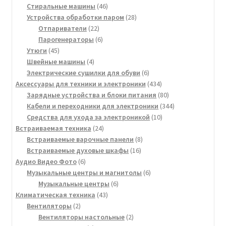
товара
46
Стиральные машины
46
товаров
28
Устройства обработки паром
28
22
товаров
Отпариватели
22
товара
6
Парогенераторы
6
45
товаров
Утюги
45
товаров
4
Швейные машины
4
товара
6
Электрические сушилки для обуви
6
товаров
434
Аксессуары для техники и электроники
434
товара
80
Зарядные устройства и блоки питания
80
товаров
344
Кабели и переходники для электроники
344
10
товара
Средства для ухода за электроникой
10
24
товаров
Встраиваемая техника
24
товара
8
Встраиваемые варочные панели
8
16
товаров
Встраиваемые духовые шкафы
16
6
товаров
Аудио Видео Фото
6
товаров
6
Музыкальные центры и магнитолы
6
6
товаров
Музыкальные центры
6
43
товаров
Климатическая техника
43
2
товара
Вентиляторы
2
товара
2
Вентиляторы настольные
2