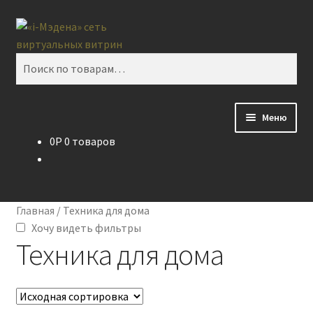
Перейти
Перейти
Поиск
к
к
навигации
содержимому
Искать:
Меню
0
P
0 товаров
Блог
Виртуальная витрина
Главная
/
Техника для дома
Контакты
Хочу видеть фильтры
Техника для дома