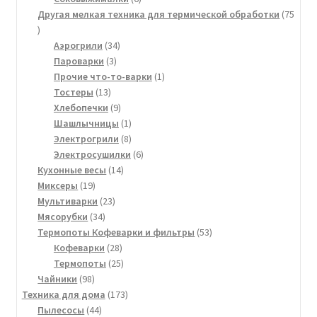
товаров
Другая мелкая техника для термической обработки
75
75
товаров
34
Аэрогрили
34
3
товара
Пароварки
3
товара
1
Прочие что-то-варки
1
13
товар
Тостеры
13
товаров
9
Хлебопечки
9
товаров
1
Шашлычницы
1
товар
8
Электрогрили
8
товаров
6
Электросушилки
6
14
товаров
Кухонные весы
14
19
товаров
Миксеры
19
товаров
23
Мультиварки
23
34
товара
Мясорубки
34
товара
53
Термопоты Кофеварки и фильтры
53
28
товара
Кофеварки
28
товаров
25
Термопоты
25
98
товаров
Чайники
98
товаров
173
Техника для дома
173
44
товара
Пылесосы
44