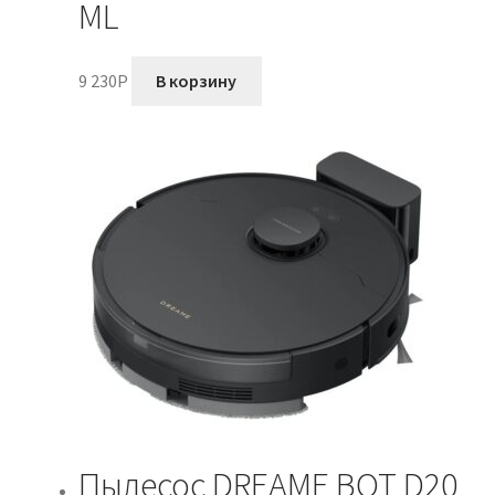
ML
9 230
P
В корзину
Пылесос DREAME BOT D20