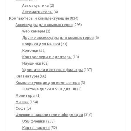
товаров
2
Автоакустика
2
товара
4
Автомагнитолы
4
товара
834
Компьютеры и комплектующие
834
товара
295
Аксессуары для компьютеров
295
2
товаров
Web камеры
2
товара
6
Другие аксессуары для компьютеров
6
23
товаров
Коврики для мышки
23
52
товара
Колонки
52
товара
13
Контроллеры и адаптеры
13
62
товаров
Наушники
62
товара
137
Удлинители и сетевые фильтры
137
66
товаров
Клавиатуры
66
товаров
3
Комплектующие для компьютера
3
3
товара
Жесткие диски и SSD для ПК
3
1
товара
Мониторы
1
154
товар
Мышки
154
5
товара
Софт
5
товаров
310
Флешки и накопители информации
310
258
товаров
USB флешки
258
товаров
52
Карты памяти
52