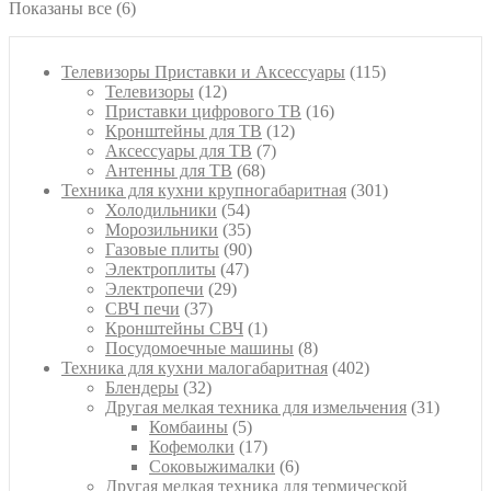
Показаны все (6)
115
Телевизоры Приставки и Аксессуары
115
12
товаров
Телевизоры
12
товаров
16
Приставки цифрового ТВ
16
12
товаров
Кронштейны для ТВ
12
7
товаров
Аксессуары для ТВ
7
68
товаров
Антенны для ТВ
68
товаров
301
Техника для кухни крупногабаритная
301
54
товар
Холодильники
54
товара
35
Морозильники
35
товаров
90
Газовые плиты
90
47
товаров
Электроплиты
47
29
товаров
Электропечи
29
37
товаров
СВЧ печи
37
товаров
1
Кронштейны СВЧ
1
товар
8
Посудомоечные машины
8
товаров
402
Техника для кухни малогабаритная
402
32
товара
Блендеры
32
товара
31
Другая мелкая техника для измельчения
31
5
товар
Комбаины
5
товаров
17
Кофемолки
17
товаров
6
Соковыжималки
6
товаров
Другая мелкая техника для термической