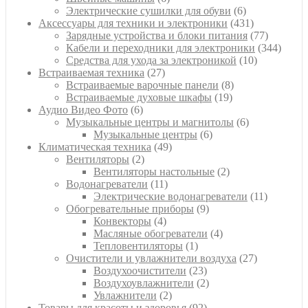
товаров
6
Электрические сушилки для обуви
6
товаров
431
Аксессуары для техники и электроники
431
товар
77
Зарядные устройства и блоки питания
77
товаров
344
Кабели и переходники для электроники
344
10
товара
Средства для ухода за электроникой
10
27
товаров
Встраиваемая техника
27
товаров
8
Встраиваемые варочные панели
8
19
товаров
Встраиваемые духовые шкафы
19
6
товаров
Аудио Видео Фото
6
товаров
6
Музыкальные центры и магнитолы
6
6
товаров
Музыкальные центры
6
49
товаров
Климатическая техника
49
2
товаров
Вентиляторы
2
товара
2
Вентиляторы настольные
2
11
товара
Водонагреватели
11
товаров
11
Электрические водонагреватели
11
9
товаров
Обогревательные приборы
9
4
товаров
Конвекторы
4
товара
4
Масляные обогреватели
4
1
товара
Тепловентиляторы
1
товар
27
Очистители и увлажнители воздуха
27
23
товаров
Воздухоочистители
23
товара
2
Воздухоувлажнители
2
2
товара
Увлажнители
2
товара
92
Товары для красоты и здоровья
92