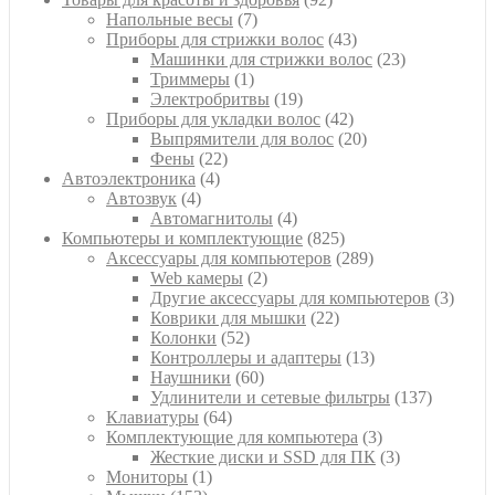
7
товара
Напольные весы
7
товаров
43
Приборы для стрижки волос
43
товара
23
Машинки для стрижки волос
23
1
товара
Триммеры
1
товар
19
Электробритвы
19
товаров
42
Приборы для укладки волос
42
товара
20
Выпрямители для волос
20
22
товаров
Фены
22
4
товара
Автоэлектроника
4
4
товара
Автозвук
4
товара
4
Автомагнитолы
4
товара
825
Компьютеры и комплектующие
825
товаров
289
Аксессуары для компьютеров
289
2
товаров
Web камеры
2
товара
3
Другие аксессуары для компьютеров
3
22
товар
Коврики для мышки
22
52
товара
Колонки
52
товара
13
Контроллеры и адаптеры
13
60
товаров
Наушники
60
товаров
137
Удлинители и сетевые фильтры
137
64
товаров
Клавиатуры
64
товара
3
Комплектующие для компьютера
3
товара
3
Жесткие диски и SSD для ПК
3
1
товара
Мониторы
1