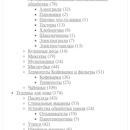
78
обработки
78
товаров
32
Аэрогрили
32
2
товара
Пароварки
2
товара
1
Прочие что-то-варки
1
13
товар
Тостеры
13
товаров
9
Хлебопечки
9
товаров
1
Шашлычницы
1
7
товар
Электрогрили
7
товаров
13
Электросушилки
13
14
товаров
Кухонные весы
14
19
товаров
Миксеры
19
товаров
24
Мультиварки
24
44
товара
Мясорубки
44
товара
51
Термопоты Кофеварки и фильтры
51
26
товар
Кофеварки
26
товаров
25
Термопоты
25
109
товаров
Чайники
109
товаров
174
Техника для дома
174
43
товара
Пылесосы
43
товара
53
Стиральные машины
53
товара
24
Устройства обработки паром
24
19
товара
Отпариватели
19
товаров
5
Парогенераторы
5
42
товаров
Утюги
42
товара
6
Швейные машины
6