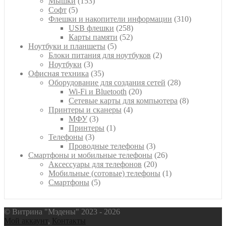
153
товар
Мышки
153
5
товара
Софт
5
товаров
310
Флешки и накопители информации
310
258
товаров
USB флешки
258
52
товаров
Карты памяти
52
5
товара
Ноутбуки и планшеты
5
товаров
2
Блоки питания для ноутбуков
2
3
товара
Ноутбуки
3
товара
35
Офисная техника
35
товаров
28
Оборудование для создания сетей
28
20
товаров
Wi-Fi и Bluetooth
20
товаров
8
Сетевые карты для компьютера
8
4
товаров
Принтеры и сканеры
4
3
товара
МФУ
3
товара
1
Принтеры
1
3
товар
Телефоны
3
товара
3
Проводные телефоны
3
товара
26
Смартфоны и мобильные телефоны
26
20
товаров
Аксессуары для телефонов
20
товаров
1
Мобильные (сотовые) телефоны
1
5
товар
Смартфоны
5
товаров
© Витрина "Мэдены" 2023 - 2026
Мой аккаунт
,
Контакты