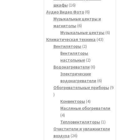
16
шкафы
16
товаров
6
Аудио Видео Фото
6
товаров
Музыкальные центры и
6
магнитолы
6
товаров
6
Музыкальные центры
6
43
товаров
Климатическая техника
43
2
товара
Вентиляторы
2
товара
Вентиляторы
2
настольные
2
товара
6
Водонагреватели
6
товаров
Электрические
6
водонагреватели
6
товаров
Обогревательные приборы
9
9
товаров
4
Конвекторы
4
товара
Масляные обогреватели
4
4
товара
1
Тепловентиляторы
1
товар
Очистители и увлажнители
26
воздуха
26