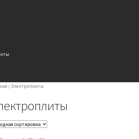
акты
ная
/
Электроплиты
лектроплиты