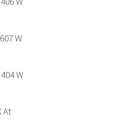
 406 W
 607 W
 404 W
 At