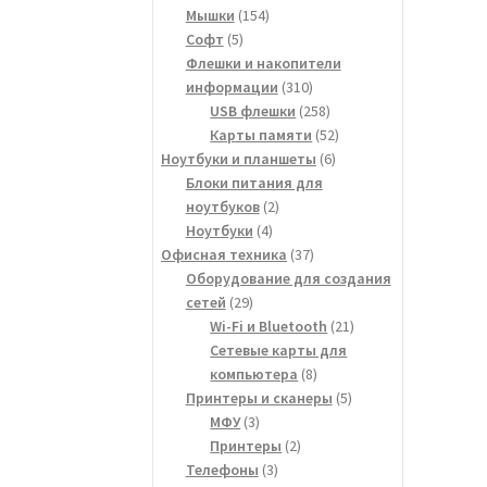
154
товар
Мышки
154
5
товара
Софт
5
товаров
Флешки и накопители
310
информации
310
товаров
258
USB флешки
258
товаров
52
Карты памяти
52
6
товара
Ноутбуки и планшеты
6
товаров
Блоки питания для
2
ноутбуков
2
4
товара
Ноутбуки
4
товара
37
Офисная техника
37
товаров
Оборудование для создания
29
сетей
29
товаров
21
Wi-Fi и Bluetooth
21
товар
Сетевые карты для
8
компьютера
8
товаров
5
Принтеры и сканеры
5
3
товаров
МФУ
3
товара
2
Принтеры
2
3
товара
Телефоны
3