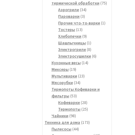
75
термической обработки
75
34
товаров
Аэрогрили
34
3
товара
Пароварки
3
товара
1
Прочие что-то-варки
1
13
товар
Тостеры
13
товаров
9
Хлебопечки
9
товаров
1
Шашлычницы
1
товар
8
Электрогрили
8
товаров
6
Электросушилки
6
14
товаров
Кухонные весы
14
19
товаров
Миксеры
19
товаров
23
Мультиварки
23
34
товара
Мясорубки
34
товара
Термопоты Кофеварки и
53
фильтры
53
товара
28
Кофеварки
28
товаров
25
Термопоты
25
98
товаров
Чайники
98
товаров
173
Техника для дома
173
44
товара
Пылесосы
44