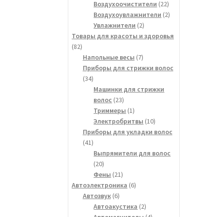
товаров
22
Воздухоочистители
22
товара
2
Воздухоувлажнители
2
2
товара
Увлажнители
2
товара
Товары для красоты и здоровья
82
82
товара
7
Напольные весы
7
товаров
Приборы для стрижки волос
34
34
товара
Машинки для стрижки
23
волос
23
товара
1
Триммеры
1
товар
10
Электробритвы
10
товаров
Приборы для укладки волос
41
41
товар
Выпрямители для волос
20
20
товаров
21
Фены
21
товар
6
Автоэлектроника
6
6
товаров
Автозвук
6
товаров
2
Автоакустика
2
товара
4
Автомагнитолы
4