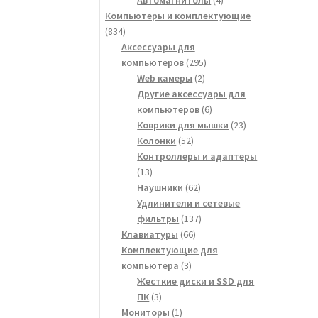
товара
Компьютеры и комплектующие
834
834
товара
Аксессуары для
295
компьютеров
295
2
товаров
Web камеры
2
товара
Другие аксессуары для
6
компьютеров
6
товаров
23
Коврики для мышки
23
52
товара
Колонки
52
товара
Контроллеры и адаптеры
13
13
товаров
62
Наушники
62
товара
Удлинители и сетевые
137
фильтры
137
66
товаров
Клавиатуры
66
товаров
Комплектующие для
3
компьютера
3
товара
Жесткие диски и SSD для
3
ПК
3
товара
1
Мониторы
1