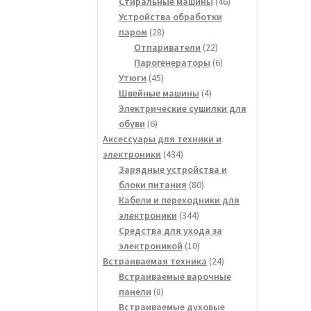
товара
46
Стиральные машины
46
товаров
Устройства обработки
28
паром
28
товаров
22
Отпариватели
22
товара
6
Парогенераторы
6
45
товаров
Утюги
45
товаров
4
Швейные машины
4
товара
Электрические сушилки для
6
обуви
6
товаров
Аксессуары для техники и
434
электроники
434
товара
Зарядные устройства и
80
блоки питания
80
товаров
Кабели и переходники для
344
электроники
344
товара
Средства для ухода за
10
электроникой
10
товаров
24
Встраиваемая техника
24
товара
Встраиваемые варочные
8
панели
8
товаров
Встраиваемые духовые