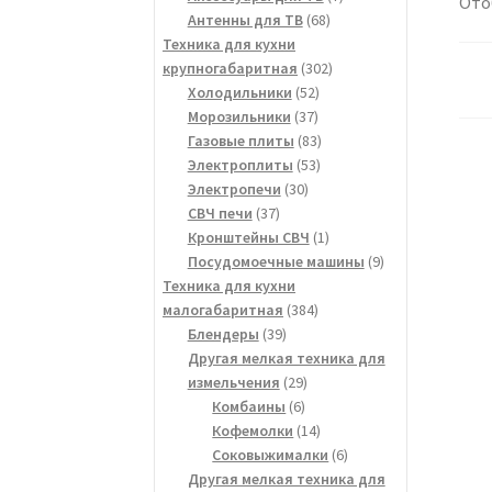
Ото
68
товаров
Антенны для ТВ
68
товаров
Техника для кухни
302
крупногабаритная
302
52
товара
Холодильники
52
37
товара
Морозильники
37
товаров
83
Газовые плиты
83
53
товара
Электроплиты
53
30
товара
Электропечи
30
37
товаров
СВЧ печи
37
товаров
1
Кронштейны СВЧ
1
товар
9
Посудомоечные машины
9
товаров
Техника для кухни
384
малогабаритная
384
39
товара
Блендеры
39
товаров
Другая мелкая техника для
29
измельчения
29
6
товаров
Комбаины
6
товаров
14
Кофемолки
14
товаров
6
Соковыжималки
6
товаров
Другая мелкая техника для