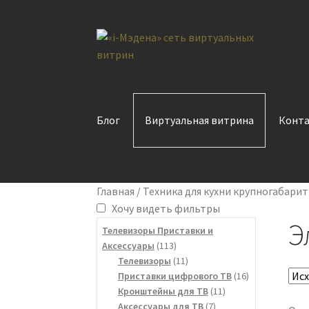
Перейти
Перейти
к
к
навигации
содержимому
Блог
Виртуальная витрина
Конт
Главная
/
Техника для кухни крупногабарит
Хочу видеть фильтры
Э
Телевизоры Приставки и
113
Аксессуары
113
товаров
11
Телевизоры
11
товаров
16
Приставки цифрового ТВ
16
11
товаров
Кронштейны для ТВ
11
7
товаров
Аксессуары для ТВ
7