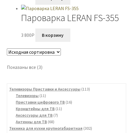
Пароварка LERAN FS-355
3 800
P
В корзину
Показаны все (3)
113
Телевизоры Приставки и Аксессуары
113
11
товаров
Телевизоры
11
товаров
16
Приставки цифрового ТВ
16
11
товаров
Кронштейны для ТВ
11
7
товаров
Аксессуары для ТВ
7
68
товаров
Антенны для ТВ
68
товаров
302
Техника для кухни крупногабаритная
302