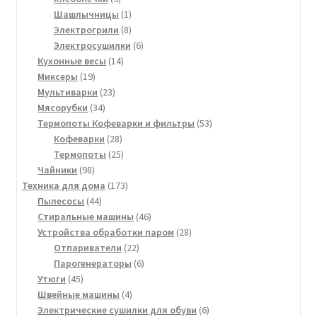
товаров
1
Шашлычницы
1
товар
8
Электрогрили
8
товаров
6
Электросушилки
6
14
товаров
Кухонные весы
14
19
товаров
Миксеры
19
товаров
23
Мультиварки
23
34
товара
Мясорубки
34
товара
53
Термопоты Кофеварки и фильтры
53
28
товара
Кофеварки
28
товаров
25
Термопоты
25
98
товаров
Чайники
98
товаров
173
Техника для дома
173
44
товара
Пылесосы
44
товара
46
Стиральные машины
46
товаров
28
Устройства обработки паром
28
22
товаров
Отпариватели
22
товара
6
Парогенераторы
6
45
товаров
Утюги
45
товаров
4
Швейные машины
4
товара
6
Электрические сушилки для обуви
6