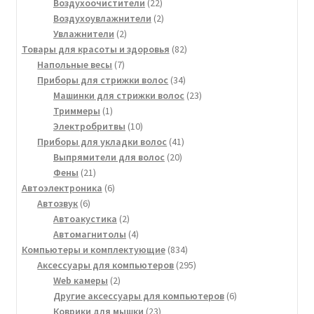
22
товаров
Воздухоочистители
22
товара
2
Воздухоувлажнители
2
2
товара
Увлажнители
2
товара
82
Товары для красоты и здоровья
82
7
товара
Напольные весы
7
товаров
34
Приборы для стрижки волос
34
товара
23
Машинки для стрижки волос
23
1
товара
Триммеры
1
товар
10
Электробритвы
10
товаров
41
Приборы для укладки волос
41
20
товар
Выпрямители для волос
20
21
товаров
Фены
21
товар
6
Автоэлектроника
6
6
товаров
Автозвук
6
товаров
2
Автоакустика
2
товара
4
Автомагнитолы
4
товара
834
Компьютеры и комплектующие
834
товара
295
Аксессуары для компьютеров
295
2
товаров
Web камеры
2
товара
6
Другие аксессуары для компьютеров
6
23
товаров
Коврики для мышки
23