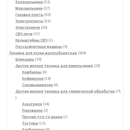
52
товара
Холодильники
52
37
товара
Морозильники
37
товаров
83
Газовые плиты
83
53
товара
Электроплиты
53
30
товара
Электропечи
30
37
товаров
СВЧ печи
37
товаров
1
Кронштейны СВЧ
1
товар
9
Посудомоечные машины
9
товаров
384
Техника для кухни малогабаритная
384
39
товара
Блендеры
39
товаров
29
Другая мелкая техника для измельчения
29
6
товаров
Комбаины
6
товаров
14
Кофемолки
14
товаров
6
Соковыжималки
6
товаров
Другая мелкая техника для термической обработки
75
75
товаров
34
Аэрогрили
34
3
товара
Пароварки
3
товара
1
Прочие что-то-варки
1
13
товар
Тостеры
13
товаров
9
Хлебопечки
9