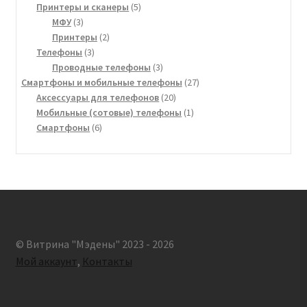
5
товаров
Принтеры и сканеры
5
3
товаров
МФУ
3
товара
2
Принтеры
2
3
товара
Телефоны
3
товара
3
Проводные телефоны
3
товара
27
Смартфоны и мобильные телефоны
27
20
товаров
Аксессуары для телефонов
20
товаров
1
Мобильные (сотовые) телефоны
1
6
товар
Смартфоны
6
товаров
© Витрина "Мэдены" 2023 - 2026
Мой аккаунт
,
Контакты