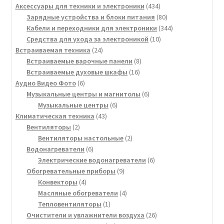
товаров
434
Аксессуары для техники и электроники
434
товара
80
Зарядные устройства и блоки питания
80
товаров
344
Кабели и переходники для электроники
344
10
товара
Средства для ухода за электроникой
10
24
товаров
Встраиваемая техника
24
товара
8
Встраиваемые варочные панели
8
16
товаров
Встраиваемые духовые шкафы
16
6
товаров
Аудио Видео Фото
6
товаров
6
Музыкальные центры и магнитолы
6
6
товаров
Музыкальные центры
6
43
товаров
Климатическая техника
43
2
товара
Вентиляторы
2
товара
2
Вентиляторы настольные
2
6
товара
Водонагреватели
6
товаров
6
Электрические водонагреватели
6
9
товаров
Обогревательные приборы
9
4
товаров
Конвекторы
4
товара
4
Масляные обогреватели
4
1
товара
Тепловентиляторы
1
товар
26
Очистители и увлажнители воздуха
26