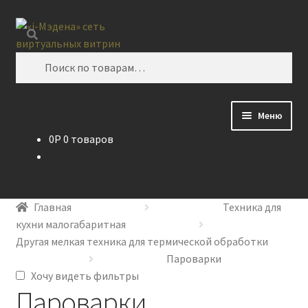
Перейти
Перейти
Поиск
к
к
навигации
содержимому
Искать:
Меню
0
P
0 товаров
Блог
Виртуальная витрина
Главная
Техника для
Контакты
кухни малогабаритная
Другая мелкая техника для термической обработки
Пароварки
Хочу видеть фильтры
Пароварки