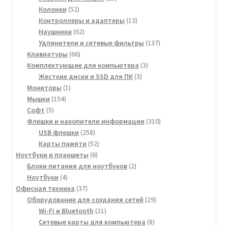
52
товара
Колонки
52
товара
13
Контроллеры и адаптеры
13
62
товаров
Наушники
62
товара
137
Удлинители и сетевые фильтры
137
66
товаров
Клавиатуры
66
товаров
3
Комплектующие для компьютера
3
3
товара
Жесткие диски и SSD для ПК
3
1
товара
Мониторы
1
154
товар
Мышки
154
5
товара
Софт
5
товаров
310
Флешки и накопители информации
310
258
товаров
USB флешки
258
товаров
52
Карты памяти
52
6
товара
Ноутбуки и планшеты
6
товаров
2
Блоки питания для ноутбуков
2
4
товара
Ноутбуки
4
товара
37
Офисная техника
37
товаров
29
Оборудование для создания сетей
29
21
товаров
Wi-Fi и Bluetooth
21
товар
8
Сетевые карты для компьютера
8