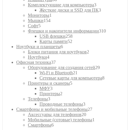
товаров
3
Комплектующие для компьютера
3
товара
3
Жесткие диски и SSD для ПК
3
1
товара
Мониторы
1
154
товар
Мышки
154
5
товара
Софт
5
товаров
310
Флешки и накопители информации
310
258
товаров
USB флешки
258
52
товаров
Карты памяти
52
6
товара
Ноутбуки и планшеты
6
товаров
2
Блоки питания для ноутбуков
2
4
товара
Ноутбуки
4
товара
37
Офисная техника
37
товаров
29
Оборудование для создания сетей
29
21
товаров
Wi-Fi и Bluetooth
21
товар
8
Сетевые карты для компьютера
8
5
товаров
Принтеры и сканеры
5
3
товаров
МФУ
3
товара
2
Принтеры
2
3
товара
Телефоны
3
товара
3
Проводные телефоны
3
товара
27
Смартфоны и мобильные телефоны
27
20
товаров
Аксессуары для телефонов
20
товаров
1
Мобильные (сотовые) телефоны
1
6
товар
Смартфоны
6
товаров