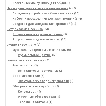
товара
6
Электрические сушилки для обуви
6
товаров
434
Аксессуары для техники и электроники
434
товара
80
Зарядные устройства и блоки питания
80
товаров
344
Кабели и переходники для электроники
344
10
товара
Средства для ухода за электроникой
10
24
товаров
Встраиваемая техника
24
товара
8
Встраиваемые варочные панели
8
16
товаров
Встраиваемые духовые шкафы
16
6
товаров
Аудио Видео Фото
6
товаров
6
Музыкальные центры и магнитолы
6
6
товаров
Музыкальные центры
6
43
товаров
Климатическая техника
43
2
товара
Вентиляторы
2
товара
2
Вентиляторы настольные
2
6
товара
Водонагреватели
6
товаров
6
Электрические водонагреватели
6
9
товаров
Обогревательные приборы
9
4
товаров
Конвекторы
4
товара
4
Масляные обогреватели
4
1
товара
Тепловентиляторы
1