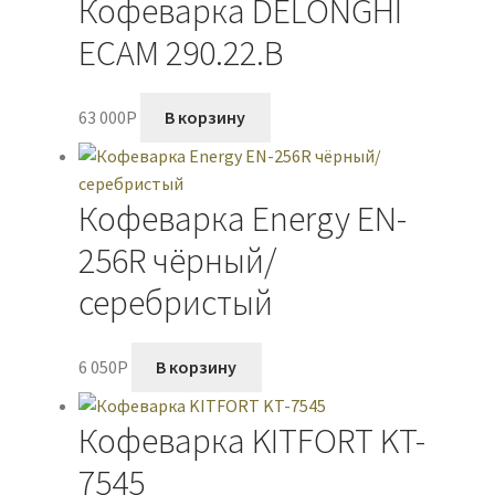
Кофеварка DELONGHI
ECAM 290.22.B
63 000
P
В корзину
Кофеварка Energy EN-
256R чёрный/
серебристый
6 050
P
В корзину
Кофеварка KITFORT KT-
7545