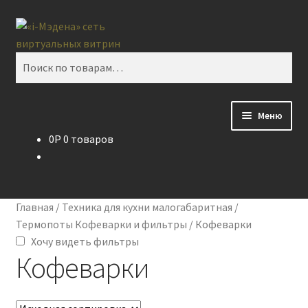
Перейти
Перейти
Поиск
к
к
навигации
содержимому
Искать:
Меню
0
P
0 товаров
Блог
Виртуальная витрина
Главная
/
Техника для кухни малогабаритная
/
Контакты
Термопоты Кофеварки и фильтры
/
Кофеварки
Хочу видеть фильтры
Кофеварки