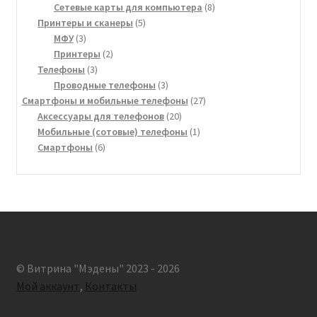
товар
8
Сетевые карты для компьютера
8
5
товаров
Принтеры и сканеры
5
3
товаров
МФУ
3
товара
2
Принтеры
2
3
товара
Телефоны
3
товара
3
Проводные телефоны
3
товара
27
Смартфоны и мобильные телефоны
27
20
товаров
Аксессуары для телефонов
20
товаров
1
Мобильные (сотовые) телефоны
1
6
товар
Смартфоны
6
товаров
© Витрина "Мэдены" 2023 - 2026
Мой аккаунт
,
Контакты