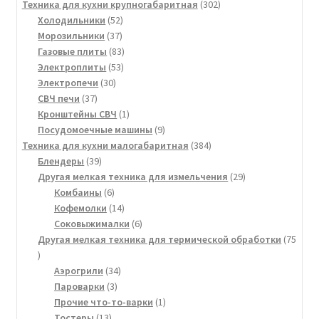
товаров
302
Техника для кухни крупногабаритная
302
52
товара
Холодильники
52
37
товара
Морозильники
37
товаров
83
Газовые плиты
83
53
товара
Электроплиты
53
30
товара
Электропечи
30
37
товаров
СВЧ печи
37
товаров
1
Кронштейны СВЧ
1
товар
9
Посудомоечные машины
9
товаров
384
Техника для кухни малогабаритная
384
39
товара
Блендеры
39
товаров
29
Другая мелкая техника для измельчения
29
6
товаров
Комбаины
6
товаров
14
Кофемолки
14
товаров
6
Соковыжималки
6
товаров
Другая мелкая техника для термической обработки
75
75
товаров
34
Аэрогрили
34
3
товара
Пароварки
3
товара
1
Прочие что-то-варки
1
13
товар
Тостеры
13