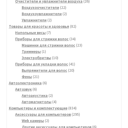
товар
26
Очистители и увлажнители воздуха
26
22
товаров
Воздухоочистители
22
товара
2
Воздухоувлажнители
2
2
товара
Увлажнители
2
товара
82
Товары для красоты и здоровья
82
7
товара
Напольные весы
7
товаров
34
Приборы для стрижки волос
34
товара
23
Машинки для стрижки волос
23
1
товара
Триммеры
1
товар
10
Электробритвы
10
товаров
41
Приборы для укладки волос
41
20
товар
Выпрямители для волос
20
21
товаров
Фены
21
товар
6
Автоэлектроника
6
6
товаров
Автозвук
6
товаров
2
Автоакустика
2
товара
4
Автомагнитолы
4
товара
834
Компьютеры и комплектующие
834
товара
295
Аксессуары для компьютеров
295
2
товаров
Web камеры
2
товара
6
Другие аксессуары для компьютеров
6