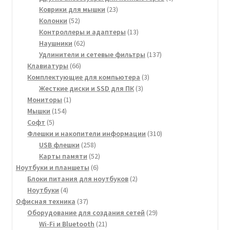
23
товаров
Коврики для мышки
23
52
товара
Колонки
52
товара
13
Контроллеры и адаптеры
13
62
товаров
Наушники
62
товара
137
Удлинители и сетевые фильтры
137
66
товаров
Клавиатуры
66
товаров
3
Комплектующие для компьютера
3
3
товара
Жесткие диски и SSD для ПК
3
1
товара
Мониторы
1
154
товар
Мышки
154
5
товара
Софт
5
товаров
310
Флешки и накопители информации
310
258
товаров
USB флешки
258
товаров
52
Карты памяти
52
6
товара
Ноутбуки и планшеты
6
товаров
2
Блоки питания для ноутбуков
2
4
товара
Ноутбуки
4
товара
37
Офисная техника
37
товаров
29
Оборудование для создания сетей
29
21
товаров
Wi-Fi и Bluetooth
21