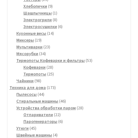
товаров
9
Хлебопечки
9
товаров
1
Шашлычницы
1
товар
8
Электрогрили
8
товаров
6
Электросушилки
6
14
товаров
Кухонные весы
14
19
товаров
Миксеры
19
товаров
23
Мультиварки
23
34
товара
Мясорубки
34
товара
53
Термопоты Кофеварки и фильтры
53
28
товара
Кофеварки
28
товаров
25
Термопоты
25
98
товаров
Чайники
98
товаров
173
Техника для дома
173
44
товара
Пылесосы
44
товара
46
Стиральные машины
46
товаров
28
Устройства обработки паром
28
22
товаров
Отпариватели
22
товара
6
Парогенераторы
6
45
товаров
Утюги
45
товаров
4
Швейные машины
4