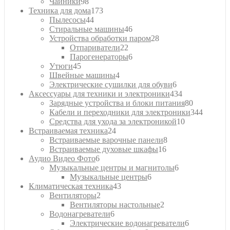
98
товаров
Чайники
98
товаров
173
Техника для дома
173
44
товара
Пылесосы
44
товара
46
Стиральные машины
46
товаров
28
Устройства обработки паром
28
22
товаров
Отпариватели
22
товара
6
Парогенераторы
6
45
товаров
Утюги
45
товаров
4
Швейные машины
4
товара
6
Электрические сушилки для обуви
6
товаров
434
Аксессуары для техники и электроники
434
товара
80
Зарядные устройства и блоки питания
80
товаров
344
Кабели и переходники для электроники
344
10
товара
Средства для ухода за электроникой
10
24
товаров
Встраиваемая техника
24
товара
8
Встраиваемые варочные панели
8
16
товаров
Встраиваемые духовые шкафы
16
6
товаров
Аудио Видео Фото
6
товаров
6
Музыкальные центры и магнитолы
6
6
товаров
Музыкальные центры
6
43
товаров
Климатическая техника
43
2
товара
Вентиляторы
2
товара
2
Вентиляторы настольные
2
6
товара
Водонагреватели
6
товаров
6
Электрические водонагреватели
6