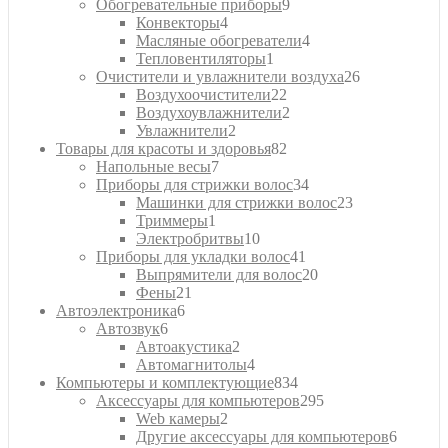
9
товаров
Обогревательные приборы
9
4
товаров
Конвекторы
4
товара
4
Масляные обогреватели
4
1
товара
Тепловентиляторы
1
товар
26
Очистители и увлажнители воздуха
26
22
товаров
Воздухоочистители
22
товара
2
Воздухоувлажнители
2
2
товара
Увлажнители
2
товара
82
Товары для красоты и здоровья
82
7
товара
Напольные весы
7
товаров
34
Приборы для стрижки волос
34
товара
23
Машинки для стрижки волос
23
1
товара
Триммеры
1
товар
10
Электробритвы
10
товаров
41
Приборы для укладки волос
41
товар
20
Выпрямители для волос
20
21
товаров
Фены
21
6
товар
Автоэлектроника
6
6
товаров
Автозвук
6
товаров
2
Автоакустика
2
товара
4
Автомагнитолы
4
товара
834
Компьютеры и комплектующие
834
товара
295
Аксессуары для компьютеров
295
2
товаров
Web камеры
2
товара
6
Другие аксессуары для компьютеров
6