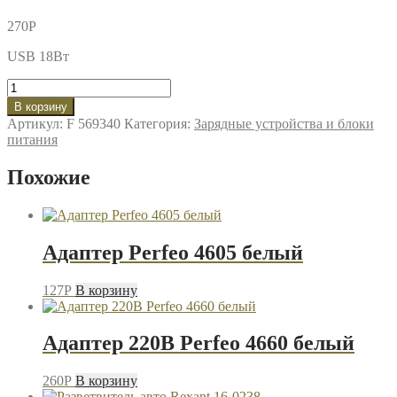
270
P
USB 18Вт
Количество
товара
В корзину
Адаптер
Артикул:
F 569340
Категория:
Зарядные устройства и блоки
авто
питания
Космос
KCCH18WUSB
Похожие
черный
Адаптер Perfeo 4605 белый
127
P
В корзину
Адаптер 220В Perfeo 4660 белый
260
P
В корзину