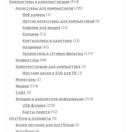
товара
834
Компьютеры и комплектующие
834
товара
295
Аксессуары для компьютеров
295
2
товаров
Web камеры
2
товара
6
Другие аксессуары для компьютеров
6
23
товаров
Коврики для мышки
23
52
товара
Колонки
52
товара
13
Контроллеры и адаптеры
13
62
товаров
Наушники
62
товара
137
Удлинители и сетевые фильтры
137
66
товаров
Клавиатуры
66
товаров
3
Комплектующие для компьютера
3
3
товара
Жесткие диски и SSD для ПК
3
1
товара
Мониторы
1
154
товар
Мышки
154
5
товара
Софт
5
товаров
310
Флешки и накопители информации
310
258
товаров
USB флешки
258
товаров
52
Карты памяти
52
6
товара
Ноутбуки и планшеты
6
товаров
2
Блоки питания для ноутбуков
2
4
товара
Ноутбуки
4