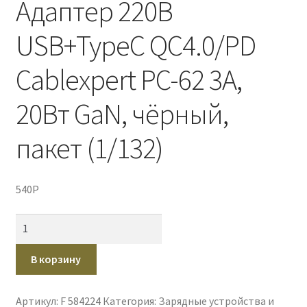
Адаптер 220В
USB+TypeC QC4.0/PD
Cablexpert PC-62 3A,
20Вт GaN, чёрный,
пакет (1/132)
540
P
Количество
товара
Адаптер
В корзину
220В
USB+TypeC
Артикул:
F 584224
Категория:
Зарядные устройства и
QC4.0/PD