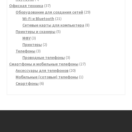
товара
37
Офисная техника
37
товаров
29
Оборудование для создания сетей
29
21
товаров
Wi-Fi и Bluetooth
21
товар
8
Сетевые карты для компьютера
8
5
товаров
Принтеры и сканеры
5
3
товаров
МФУ
3
товара
2
Принтеры
2
3
товара
Телефоны
3
товара
3
Проводные телефоны
3
товара
27
Смартфоны и мобильные телефоны
27
20
товаров
Аксессуары для телефонов
20
товаров
1
Мобильные (сотовые) телефоны
1
6
товар
Смартфоны
6
товаров