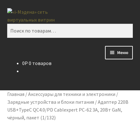
Перейти
Перейти
Поиск
к
к
навигации
содержимому
Искать:
Меню
0
P
0 товаров
Блог
Виртуальная витрина
Главная
/
Аксессуары для техники и электроники
/
Контакты
Зарядные устройства и блоки питания
/
Адаптер 220В
USB+TypeC QC4.0/PD Cablexpert PC-62 3A, 20Вт GaN,
чёрный, пакет (1/132)