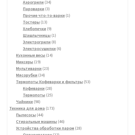
товаров
34
Аэрогрили
34
3
товара
Пароварки
3
товара
1
Прочие что-то-варки
1
13
товар
Тостеры
13
товаров
9
Хлебопечки
9
товаров
1
Шашлычницы
1
товар
8
Электрогрили
8
товаров
6
Электросушилки
6
14
товаров
Кухонные весы
14
19
товаров
Миксеры
19
товаров
23
Мультиварки
23
34
товара
Мясорубки
34
товара
53
Термопоты Кофеварки и фильтры
53
28
товара
Кофеварки
28
товаров
25
Термопоты
25
98
товаров
Чайники
98
товаров
173
Техника для дома
173
44
товара
Пылесосы
44
товара
46
Стиральные машины
46
товаров
28
Устройства обработки паром
28
22
товаров
Отпариватели
22