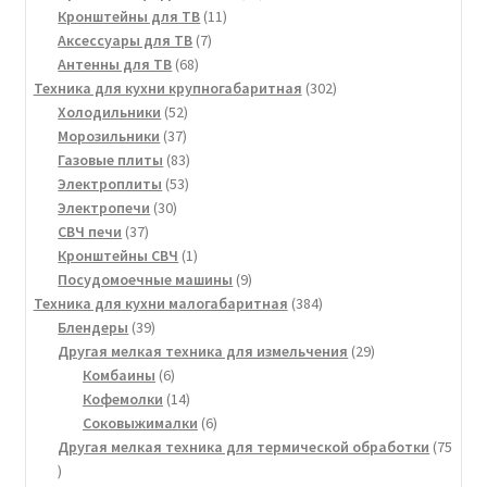
11
товаров
Кронштейны для ТВ
11
7
товаров
Аксессуары для ТВ
7
68
товаров
Антенны для ТВ
68
товаров
302
Техника для кухни крупногабаритная
302
52
товара
Холодильники
52
37
товара
Морозильники
37
товаров
83
Газовые плиты
83
53
товара
Электроплиты
53
30
товара
Электропечи
30
37
товаров
СВЧ печи
37
товаров
1
Кронштейны СВЧ
1
товар
9
Посудомоечные машины
9
товаров
384
Техника для кухни малогабаритная
384
39
товара
Блендеры
39
товаров
29
Другая мелкая техника для измельчения
29
6
товаров
Комбаины
6
товаров
14
Кофемолки
14
товаров
6
Соковыжималки
6
товаров
Другая мелкая техника для термической обработки
75
75