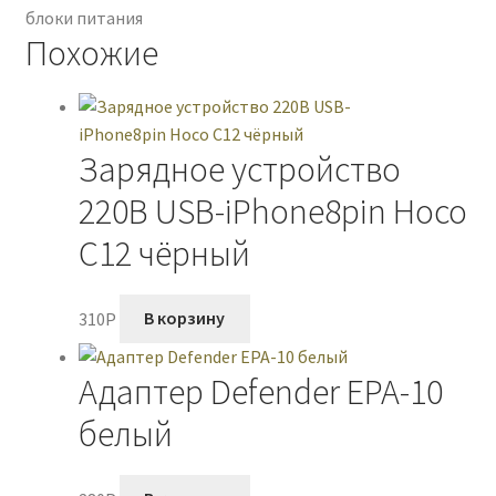
блоки питания
Cablexpert
Похожие
PC-
62
3A,
20Вт
Зарядное устройство
GaN,
чёрный,
220В USB-iPhone8pin Hoco
пакет
C12 чёрный
(1/132)
310
P
В корзину
Адаптер Defender EPA-10
белый