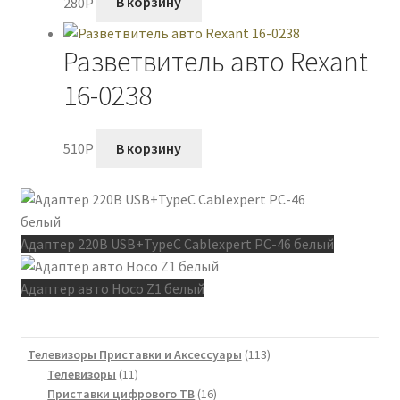
280
P
В корзину
Разветвитель авто Rexant
16-0238
510
P
В корзину
Адаптер 220В USB+TypeC Cablexpert PC-46 белый
Адаптер авто Hoco Z1 белый
113
Телевизоры Приставки и Аксессуары
113
11
товаров
Телевизоры
11
товаров
16
Приставки цифрового ТВ
16