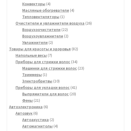
4
товаров
Конвекторы
4
товара
4
Масляные обогреватели
4
1
товара
Тепловентиляторы
1
товар
26
Очистители и увлажнители воздуха
26
22
товаров
Воздухоочистители
22
товара
2
Воздухоувлажнители
2
2
товара
Увлажнители
2
товара
82
Товары для красоты и здоровья
82
7
товара
Напольные весы
7
товаров
34
Приборы для стрижки волос
34
товара
23
Машинки для стрижки волос
23
1
товара
Триммеры
1
товар
10
Электробритвы
10
товаров
41
Приборы для укладки волос
41
20
товар
Выпрямители для волос
20
21
товаров
Фены
21
товар
6
Автоэлектроника
6
6
товаров
Автозвук
6
товаров
2
Автоакустика
2
товара
4
Автомагнитолы
4