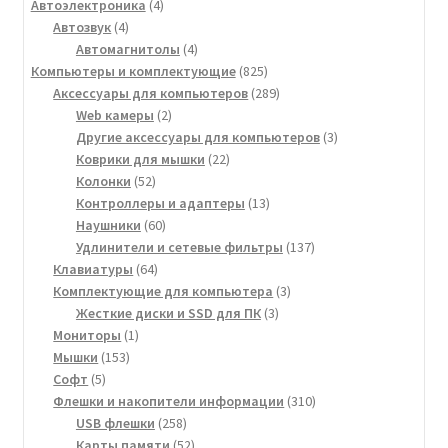
товара
4
Автоэлектроника
4
4
товара
Автозвук
4
товара
4
Автомагнитолы
4
товара
825
Компьютеры и комплектующие
825
товаров
289
Аксессуары для компьютеров
289
2
товаров
Web камеры
2
товара
3
Другие аксессуары для компьютеров
3
22
товара
Коврики для мышки
22
52
товара
Колонки
52
товара
13
Контроллеры и адаптеры
13
60
товаров
Наушники
60
товаров
137
Удлинители и сетевые фильтры
137
64
товаров
Клавиатуры
64
товара
3
Комплектующие для компьютера
3
3
товара
Жесткие диски и SSD для ПК
3
1
товара
Мониторы
1
153
товар
Мышки
153
5
товара
Софт
5
товаров
310
Флешки и накопители информации
310
258
товаров
USB флешки
258
товаров
52
Карты памяти
52