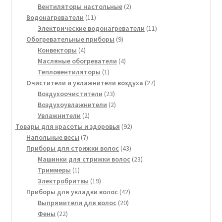
товара
2
Вентиляторы настольные
2
11
товара
Водонагреватели
11
товаров
11
Электрические водонагреватели
11
9
товаров
Обогревательные приборы
9
4
товаров
Конвекторы
4
товара
4
Масляные обогреватели
4
1
товара
Тепловентиляторы
1
товар
27
Очистители и увлажнители воздуха
27
23
товаров
Воздухоочистители
23
товара
2
Воздухоувлажнители
2
2
товара
Увлажнители
2
товара
92
Товары для красоты и здоровья
92
7
товара
Напольные весы
7
товаров
43
Приборы для стрижки волос
43
товара
23
Машинки для стрижки волос
23
1
товара
Триммеры
1
товар
19
Электробритвы
19
товаров
42
Приборы для укладки волос
42
20
товара
Выпрямители для волос
20
22
товаров
Фены
22