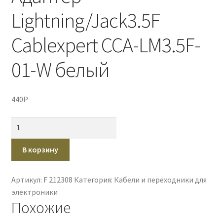
Lightning/Jack3.5F
Cablexpert CCA-LM3.5F-
01-W белый
440
P
Количество
товара
Адаптер
В корзину
Lightning/Jack3.5F
Cablexpert
Артикул:
F 212308
Категория:
Кабели и переходники для
CCA-
электроники
LM3.5F-
Похожие
01-
W