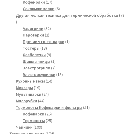
товаров
17
Кофемолки
17
товаров
6
Соковыжималки
6
товаров
Другая мелкая техника для термической обработки
78
78
товаров
32
Аэрогрили
32
2
товара
Пароварки
2
товара
1
Прочие что-то-варки
1
13
товар
Тостеры
13
товаров
9
Хлебопечки
9
товаров
1
Шашлычницы
1
товар
7
Электрогрили
7
товаров
13
Электросушилки
13
14
товаров
Кухонные весы
14
19
товаров
Миксеры
19
товаров
24
Мультиварки
24
44
товара
Мясорубки
44
товара
51
Термопоты Кофеварки и фильтры
51
26
товар
Кофеварки
26
товаров
25
Термопоты
25
109
товаров
Чайники
109
товаров
174
Техника для дома
174