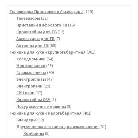
115
Телевизоры Приставки и Аксессуары
115
12
товаров
Телевизоры
12
товаров
16
Приставки цифрового ТВ
16
12
товаров
Кронштейны для ТВ
12
7
товаров
Аксессуары для ТВ
7
68
товаров
Антенны для ТВ
68
товаров
301
Техника для кухни крупногабаритная
301
54
товар
Холодильники
54
35
товара
Морозильники
35
товаров
90
Газовые плиты
90
47
товаров
Электроплиты
47
29
товаров
Электропечи
29
37
товаров
СВЧ печи
37
товаров
1
Кронштейны СВЧ
1
товар
8
Посудомоечные машины
8
товаров
402
Техника для кухни малогабаритная
402
32
товара
Блендеры
32
товара
31
Другая мелкая техника для измельчения
31
5
товар
Комбаины
5