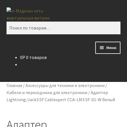
Перейти
Перейти
Поиск
к
к
навигации
содержимому
Искать:
Меню
0
P
0 товаров
Блог
Виртуальная витрина
Главная
/
Аксессуары для техники и электроники
/
Контакты
Кабели и переходники для электроники
/
Адаптер
Lightning/Jack3.5F Cablexpert CCA-LM3.5F-01-W белый
Адаптер