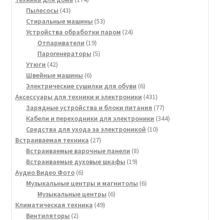
43
товара
Пылесосы
43
товара
53
Стиральные машины
53
товара
24
Устройства обработки паром
24
19
товара
Отпариватели
19
товаров
5
Парогенераторы
5
42
товаров
Утюги
42
товара
6
Швейные машины
6
товаров
6
Электрические сушилки для обуви
6
товаров
431
Аксессуары для техники и электроники
431
товар
77
Зарядные устройства и блоки питания
77
товаров
344
Кабели и переходники для электроники
344
10
товара
Средства для ухода за электроникой
10
27
товаров
Встраиваемая техника
27
товаров
8
Встраиваемые варочные панели
8
19
товаров
Встраиваемые духовые шкафы
19
6
товаров
Аудио Видео Фото
6
товаров
6
Музыкальные центры и магнитолы
6
6
товаров
Музыкальные центры
6
49
товаров
Климатическая техника
49
2
товаров
Вентиляторы
2