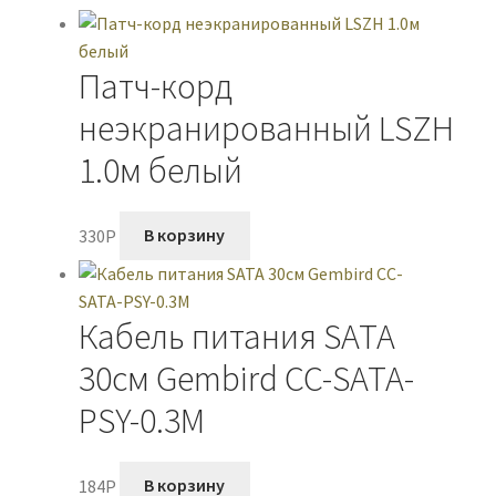
белый
Патч-корд
неэкранированный LSZH
1.0м белый
330
P
В корзину
Кабель питания SATA
30см Gembird CC-SATA-
PSY-0.3M
184
P
В корзину