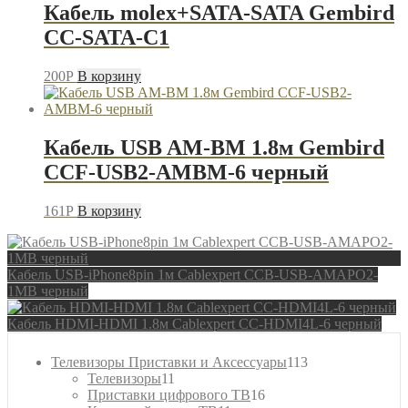
Кабель molex+SATA-SATA Gembird
CC-SATA-C1
200
P
В корзину
Кабель USB AM-BM 1.8м Gembird
CCF-USB2-AMBM-6 черный
161
P
В корзину
Кабель USB-iPhone8pin 1м Cablexpert CCB-USB-AMAPO2-
1MB черный
Кабель HDMI-HDMI 1.8м Cablexpert CC-HDMI4L-6 черный
113
Телевизоры Приставки и Аксессуары
113
11
товаров
Телевизоры
11
товаров
16
Приставки цифрового ТВ
16