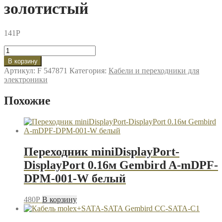
золотистый
141
P
Количество
товара
В корзину
Адаптер
Артикул:
F 547871
Категория:
Кабели и переходники для
OTG
электроники
Perfeo
005
Похожие
microUSB
to
TypeC
золотистый
Переходник miniDisplayPort-
DisplayPort 0.16м Gembird A-mDPF-
DPM-001-W белый
480
P
В корзину