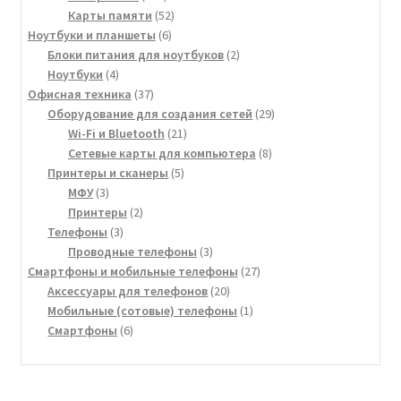
товаров
52
Карты памяти
52
6
товара
Ноутбуки и планшеты
6
товаров
2
Блоки питания для ноутбуков
2
4
товара
Ноутбуки
4
товара
37
Офисная техника
37
товаров
29
Оборудование для создания сетей
29
21
товаров
Wi-Fi и Bluetooth
21
товар
8
Сетевые карты для компьютера
8
5
товаров
Принтеры и сканеры
5
3
товаров
МФУ
3
товара
2
Принтеры
2
3
товара
Телефоны
3
товара
3
Проводные телефоны
3
товара
27
Смартфоны и мобильные телефоны
27
20
товаров
Аксессуары для телефонов
20
товаров
1
Мобильные (сотовые) телефоны
1
6
товар
Смартфоны
6
товаров