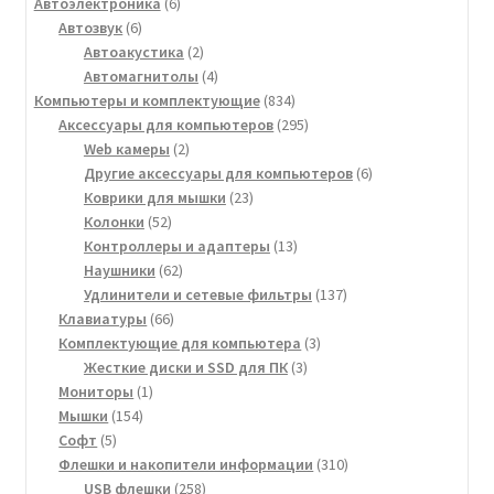
товар
6
Автоэлектроника
6
6
товаров
Автозвук
6
товаров
2
Автоакустика
2
товара
4
Автомагнитолы
4
товара
834
Компьютеры и комплектующие
834
товара
295
Аксессуары для компьютеров
295
2
товаров
Web камеры
2
товара
6
Другие аксессуары для компьютеров
6
23
товаров
Коврики для мышки
23
52
товара
Колонки
52
товара
13
Контроллеры и адаптеры
13
62
товаров
Наушники
62
товара
137
Удлинители и сетевые фильтры
137
66
товаров
Клавиатуры
66
товаров
3
Комплектующие для компьютера
3
3
товара
Жесткие диски и SSD для ПК
3
1
товара
Мониторы
1
154
товар
Мышки
154
5
товара
Софт
5
товаров
310
Флешки и накопители информации
310
258
товаров
USB флешки
258