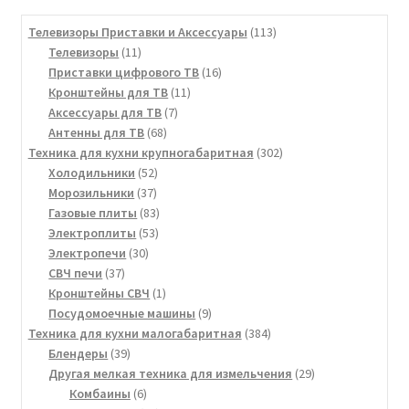
113
Телевизоры Приставки и Аксессуары
113
11
товаров
Телевизоры
11
товаров
16
Приставки цифрового ТВ
16
11
товаров
Кронштейны для ТВ
11
7
товаров
Аксессуары для ТВ
7
68
товаров
Антенны для ТВ
68
товаров
302
Техника для кухни крупногабаритная
302
52
товара
Холодильники
52
37
товара
Морозильники
37
товаров
83
Газовые плиты
83
53
товара
Электроплиты
53
30
товара
Электропечи
30
37
товаров
СВЧ печи
37
товаров
1
Кронштейны СВЧ
1
товар
9
Посудомоечные машины
9
товаров
384
Техника для кухни малогабаритная
384
39
товара
Блендеры
39
товаров
29
Другая мелкая техника для измельчения
29
6
товаров
Комбаины
6