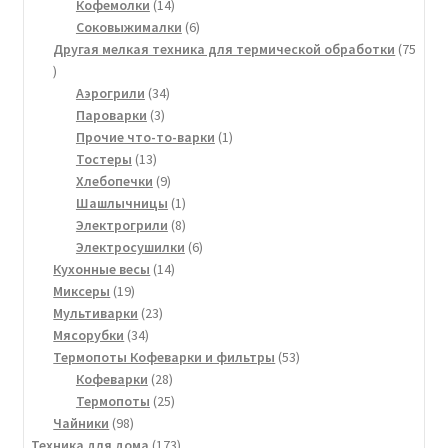
товаров
14
Кофемолки
14
товаров
6
Соковыжималки
6
товаров
Другая мелкая техника для термической обработки
75
75
товаров
34
Аэрогрили
34
3
товара
Пароварки
3
товара
1
Прочие что-то-варки
1
13
товар
Тостеры
13
товаров
9
Хлебопечки
9
товаров
1
Шашлычницы
1
товар
8
Электрогрили
8
товаров
6
Электросушилки
6
14
товаров
Кухонные весы
14
19
товаров
Миксеры
19
товаров
23
Мультиварки
23
34
товара
Мясорубки
34
товара
53
Термопоты Кофеварки и фильтры
53
28
товара
Кофеварки
28
товаров
25
Термопоты
25
98
товаров
Чайники
98
товаров
173
Техника для дома
173