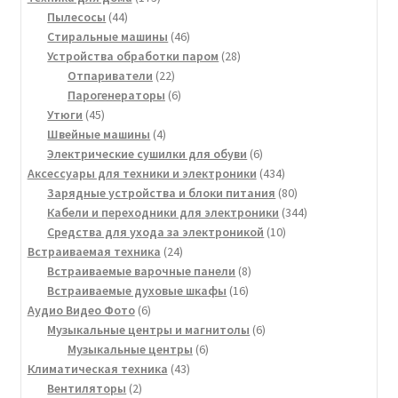
44
товара
Пылесосы
44
товара
46
Стиральные машины
46
товаров
28
Устройства обработки паром
28
22
товаров
Отпариватели
22
товара
6
Парогенераторы
6
45
товаров
Утюги
45
товаров
4
Швейные машины
4
товара
6
Электрические сушилки для обуви
6
товаров
434
Аксессуары для техники и электроники
434
товара
80
Зарядные устройства и блоки питания
80
товаров
344
Кабели и переходники для электроники
344
10
товара
Средства для ухода за электроникой
10
24
товаров
Встраиваемая техника
24
товара
8
Встраиваемые варочные панели
8
16
товаров
Встраиваемые духовые шкафы
16
6
товаров
Аудио Видео Фото
6
товаров
6
Музыкальные центры и магнитолы
6
6
товаров
Музыкальные центры
6
43
товаров
Климатическая техника
43
2
товара
Вентиляторы
2