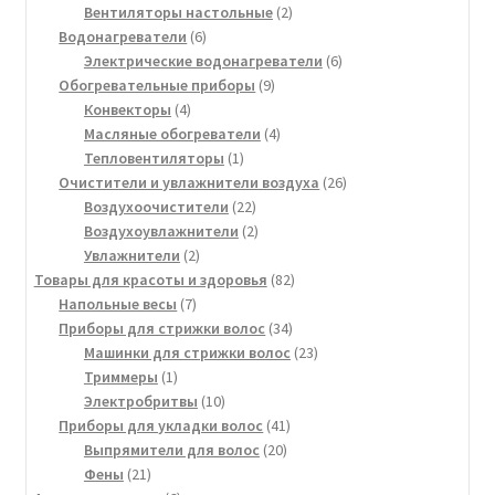
товара
2
Вентиляторы настольные
2
6
товара
Водонагреватели
6
товаров
6
Электрические водонагреватели
6
9
товаров
Обогревательные приборы
9
4
товаров
Конвекторы
4
товара
4
Масляные обогреватели
4
1
товара
Тепловентиляторы
1
товар
26
Очистители и увлажнители воздуха
26
22
товаров
Воздухоочистители
22
товара
2
Воздухоувлажнители
2
2
товара
Увлажнители
2
товара
82
Товары для красоты и здоровья
82
7
товара
Напольные весы
7
товаров
34
Приборы для стрижки волос
34
товара
23
Машинки для стрижки волос
23
1
товара
Триммеры
1
товар
10
Электробритвы
10
товаров
41
Приборы для укладки волос
41
20
товар
Выпрямители для волос
20
21
товаров
Фены
21