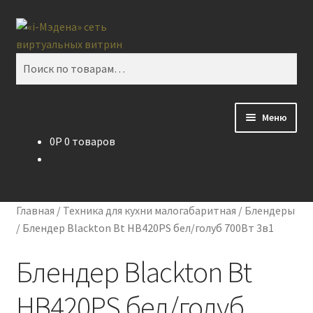
Перейти
Перейти
Поиск
к
к
навигации
содержимому
Искать:
Меню
0
P
0 товаров
Блог
Виртуальная витрина
Главная
/
Техника для кухни малогабаритная
/
Блендеры
Контакты
/
Блендер Blackton Bt HB420PS бел/голуб 700Вт 3в1
Блендер Blackton Bt
HB420PS бел/голуб