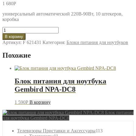
1 680
P
универсальный автоматический 220В-90Вт, 10 штекеров,
коробка
Количество
товара
В корзину
Блок
Артикул:
F 621431
Категория:
Блоки питания для ноутбуков
питания
для
Похожие
ноутбука
Gembird
NPA-
DC9
Блок питания для ноутбука
Gembird NPA-DC8
1 590
P
В корзину
Блок питания
для ноутбука Gembird NPA-DC8
113
Телевизоры Приставки и Аксессуары
113
11
товаров