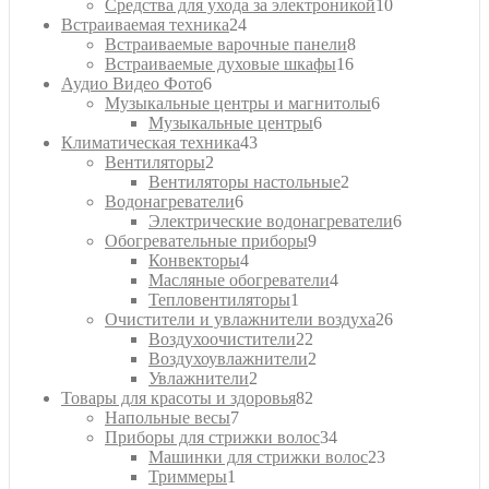
10
товара
Средства для ухода за электроникой
10
24
товаров
Встраиваемая техника
24
товара
8
Встраиваемые варочные панели
8
16
товаров
Встраиваемые духовые шкафы
16
6
товаров
Аудио Видео Фото
6
товаров
6
Музыкальные центры и магнитолы
6
6
товаров
Музыкальные центры
6
43
товаров
Климатическая техника
43
2
товара
Вентиляторы
2
товара
2
Вентиляторы настольные
2
6
товара
Водонагреватели
6
товаров
6
Электрические водонагреватели
6
9
товаров
Обогревательные приборы
9
4
товаров
Конвекторы
4
товара
4
Масляные обогреватели
4
1
товара
Тепловентиляторы
1
товар
26
Очистители и увлажнители воздуха
26
22
товаров
Воздухоочистители
22
товара
2
Воздухоувлажнители
2
2
товара
Увлажнители
2
товара
82
Товары для красоты и здоровья
82
7
товара
Напольные весы
7
товаров
34
Приборы для стрижки волос
34
товара
23
Машинки для стрижки волос
23
1
товара
Триммеры
1