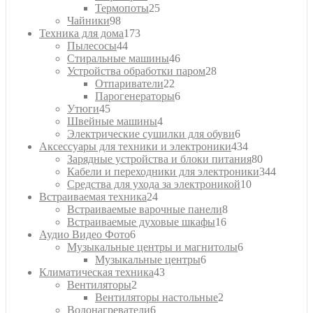
товаров
25
Термопоты
25
98
товаров
Чайники
98
товаров
173
Техника для дома
173
44
товара
Пылесосы
44
товара
46
Стиральные машины
46
товаров
28
Устройства обработки паром
28
22
товаров
Отпариватели
22
товара
6
Парогенераторы
6
45
товаров
Утюги
45
товаров
4
Швейные машины
4
товара
6
Электрические сушилки для обуви
6
товаров
434
Аксессуары для техники и электроники
434
товара
80
Зарядные устройства и блоки питания
80
товаров
344
Кабели и переходники для электроники
344
10
товара
Средства для ухода за электроникой
10
24
товаров
Встраиваемая техника
24
товара
8
Встраиваемые варочные панели
8
16
товаров
Встраиваемые духовые шкафы
16
6
товаров
Аудио Видео Фото
6
товаров
6
Музыкальные центры и магнитолы
6
6
товаров
Музыкальные центры
6
43
товаров
Климатическая техника
43
2
товара
Вентиляторы
2
товара
2
Вентиляторы настольные
2
6
товара
Водонагреватели
6