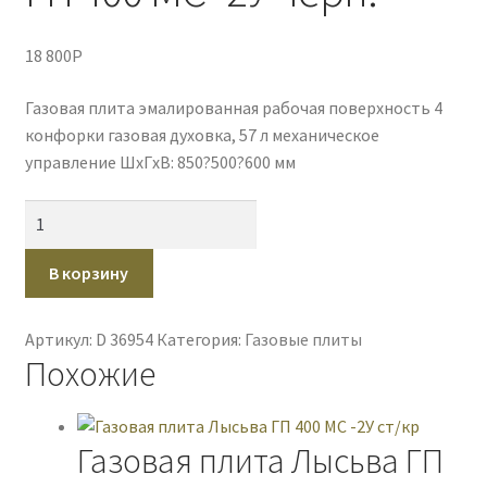
18 800
P
Газовая плита эмалированная рабочая поверхность 4
конфорки газовая духовка, 57 л механическое
управление ШхГхВ: 850?500?600 мм
Количество
товара
Газовая
В корзину
плита
Лысьва
Артикул:
D 36954
Категория:
Газовые плиты
ГП
Похожие
400
МС
-2У
Газовая плита Лысьва ГП
черн.