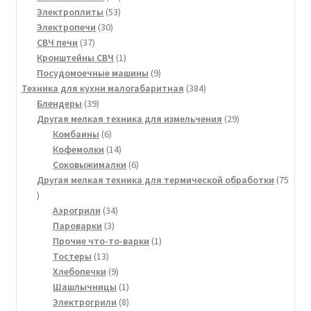
53
товара
Электроплиты
53
30
товара
Электропечи
30
37
товаров
СВЧ печи
37
товаров
1
Кронштейны СВЧ
1
товар
9
Посудомоечные машины
9
товаров
384
Техника для кухни малогабаритная
384
39
товара
Блендеры
39
товаров
29
Другая мелкая техника для измельчения
29
6
товаров
Комбаины
6
товаров
14
Кофемолки
14
товаров
6
Соковыжималки
6
товаров
Другая мелкая техника для термической обработки
75
75
товаров
34
Аэрогрили
34
3
товара
Пароварки
3
товара
1
Прочие что-то-варки
1
13
товар
Тостеры
13
товаров
9
Хлебопечки
9
товаров
1
Шашлычницы
1
товар
8
Электрогрили
8