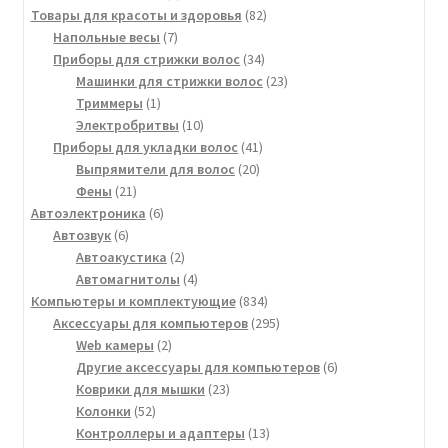
товара
82
Товары для красоты и здоровья
82
7
товара
Напольные весы
7
товаров
34
Приборы для стрижки волос
34
товара
23
Машинки для стрижки волос
23
1
товара
Триммеры
1
товар
10
Электробритвы
10
товаров
41
Приборы для укладки волос
41
20
товар
Выпрямители для волос
20
21
товаров
Фены
21
товар
6
Автоэлектроника
6
6
товаров
Автозвук
6
товаров
2
Автоакустика
2
товара
4
Автомагнитолы
4
товара
834
Компьютеры и комплектующие
834
товара
295
Аксессуары для компьютеров
295
2
товаров
Web камеры
2
товара
6
Другие аксессуары для компьютеров
6
23
товаров
Коврики для мышки
23
52
товара
Колонки
52
товара
13
Контроллеры и адаптеры
13