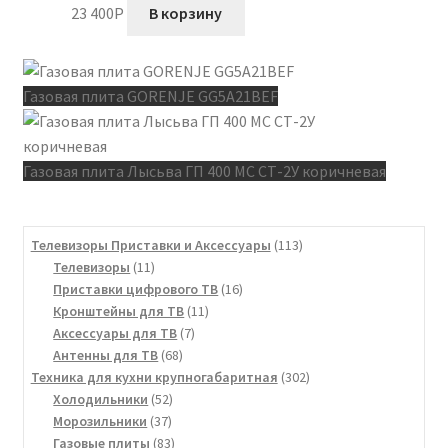
23 400
P
В корзину
Газовая плита GORENJE GG5A21BEF
Газовая плита Лысьва ГП 400 МС СТ-2У коричневая
113
Телевизоры Приставки и Аксессуары
113
11
товаров
Телевизоры
11
товаров
16
Приставки цифрового ТВ
16
11
товаров
Кронштейны для ТВ
11
7
товаров
Аксессуары для ТВ
7
68
товаров
Антенны для ТВ
68
товаров
302
Техника для кухни крупногабаритная
302
52
товара
Холодильники
52
37
товара
Морозильники
37
товаров
83
Газовые плиты
83