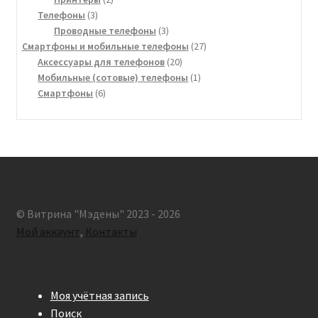
3
товара
Телефоны
3
товара
3
Проводные телефоны
3
товара
27
Смартфоны и мобильные телефоны
27
20
товаров
Аксессуары для телефонов
20
товаров
1
Мобильные (сотовые) телефоны
1
6
товар
Смартфоны
6
товаров
© Витрина "Мэдены" 2023 - 2026
Мой аккаунт
,
Контакты
Моя учётная запись
Поиск