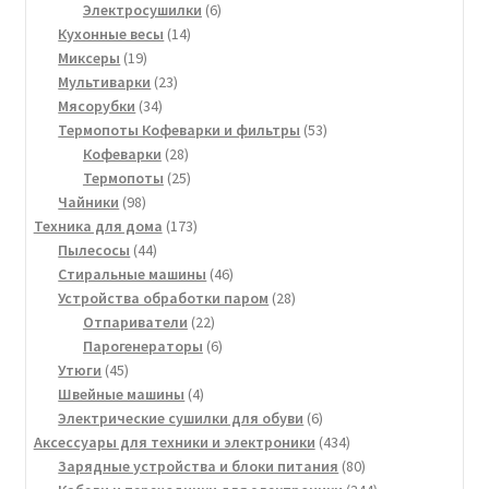
товаров
6
Электросушилки
6
14
товаров
Кухонные весы
14
19
товаров
Миксеры
19
товаров
23
Мультиварки
23
34
товара
Мясорубки
34
товара
53
Термопоты Кофеварки и фильтры
53
28
товара
Кофеварки
28
товаров
25
Термопоты
25
98
товаров
Чайники
98
товаров
173
Техника для дома
173
44
товара
Пылесосы
44
товара
46
Стиральные машины
46
товаров
28
Устройства обработки паром
28
22
товаров
Отпариватели
22
товара
6
Парогенераторы
6
45
товаров
Утюги
45
товаров
4
Швейные машины
4
товара
6
Электрические сушилки для обуви
6
товаров
434
Аксессуары для техники и электроники
434
товара
80
Зарядные устройства и блоки питания
80
товаров
344