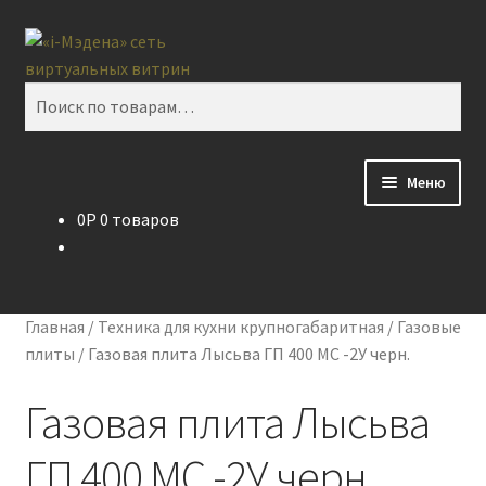
Перейти
Перейти
Поиск
к
к
навигации
содержимому
Искать:
Меню
0
P
0 товаров
Блог
Виртуальная витрина
Главная
/
Техника для кухни крупногабаритная
/
Газовые
Контакты
плиты
/
Газовая плита Лысьва ГП 400 МС -2У черн.
Газовая плита Лысьва
ГП 400 МС -2У черн.