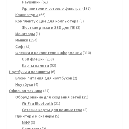
62
товаров
Наушники
62
товара
137
Удлинители и сетевые фильтры
137
66
товаров
Клавиатуры
66
товаров
3
Комплектующие для компьютера
3
3
товара
Жесткие диски и SSD для ПК
3
1
товара
Мониторы
1
154
товар
Мышки
154
5
товара
Софт
5
товаров
310
Флешки и накопители информации
310
258
товаров
USB флешки
258
товаров
52
Карты памяти
52
6
товара
Ноутбуки и планшеты
6
товаров
2
Блоки питания для ноутбуков
2
4
товара
Ноутбуки
4
товара
37
Офисная техника
37
товаров
29
Оборудование для создания сетей
29
21
товаров
Wi-Fi и Bluetooth
21
товар
8
Сетевые карты для компьютера
8
5
товаров
Принтеры и сканеры
5
3
товаров
МФУ
3
товара
2
Принтеры
2