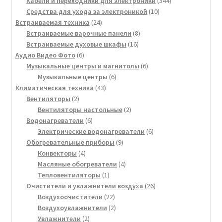
Кабели и переходники для электроники
344
10
товара
Средства для ухода за электроникой
10
24
товаров
Встраиваемая техника
24
товара
8
Встраиваемые варочные панели
8
16
товаров
Встраиваемые духовые шкафы
16
6
товаров
Аудио Видео Фото
6
товаров
6
Музыкальные центры и магнитолы
6
6
товаров
Музыкальные центры
6
43
товаров
Климатическая техника
43
2
товара
Вентиляторы
2
товара
2
Вентиляторы настольные
2
6
товара
Водонагреватели
6
товаров
6
Электрические водонагреватели
6
9
товаров
Обогревательные приборы
9
4
товаров
Конвекторы
4
товара
4
Масляные обогреватели
4
1
товара
Тепловентиляторы
1
товар
26
Очистители и увлажнители воздуха
26
22
товаров
Воздухоочистители
22
товара
2
Воздухоувлажнители
2
2
товара
Увлажнители
2