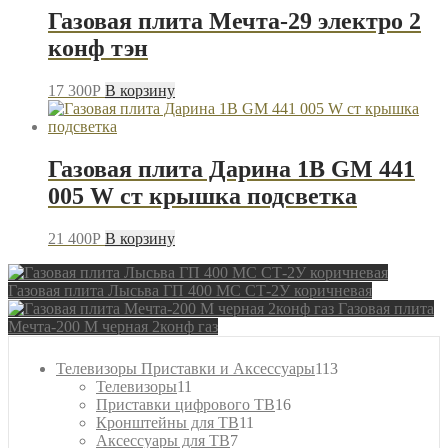
Газовая плита Мечта-29 электро 2
конф тэн
17 300
P
В корзину
Газовая плита Дарина 1B GM 441
005 W ст крышка подсветка
21 400
P
В корзину
Газовая плита Лысьва ГП 400 МС СТ-2У коричневая
Газовая плита
Мечта-200 M черная 2конф газ
113
Телевизоры Приставки и Аксессуары
113
11
товаров
Телевизоры
11
товаров
16
Приставки цифрового ТВ
16
11
товаров
Кронштейны для ТВ
11
7
товаров
Аксессуары для ТВ
7