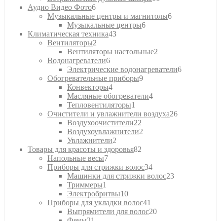
6
товаров
Аудио Видео Фото
6
товаров
6
Музыкальные центры и магнитолы
6
6
товаров
Музыкальные центры
6
43
товаров
Климатическая техника
43
2
товара
Вентиляторы
2
товара
2
Вентиляторы настольные
2
6
товара
Водонагреватели
6
товаров
6
Электрические водонагреватели
6
9
товаров
Обогревательные приборы
9
4
товаров
Конвекторы
4
товара
4
Масляные обогреватели
4
1
товара
Тепловентиляторы
1
товар
26
Очистители и увлажнители воздуха
26
22
товаров
Воздухоочистители
22
товара
2
Воздухоувлажнители
2
2
товара
Увлажнители
2
товара
82
Товары для красоты и здоровья
82
7
товара
Напольные весы
7
товаров
34
Приборы для стрижки волос
34
товара
23
Машинки для стрижки волос
23
1
товара
Триммеры
1
товар
10
Электробритвы
10
товаров
41
Приборы для укладки волос
41
товар
20
Выпрямители для волос
20
21
товаров
Фены
21