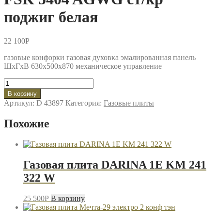
поджиг белая
22 100
P
газовые конфорки газовая духовка эмалированная панель
ШхГхВ 630x500x870 механическое управление
Количество
товара
В корзину
Газовая
Артикул:
D 43897
Категория:
Газовые плиты
плита
KRAFT
Похожие
KF
-
FSK
5404
AGWG
Газовая плита DARINA 1E KM 241
ст/
322 W
кр
поджиг
белая
25 500
P
В корзину