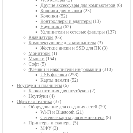
товара
6
Другие аксессуары для компьютеров
6
23
товар
Коврики для мышки
23
52
товара
Колонки
52
товара
13
Контроллеры и адаптеры
13
62
товаров
Наушники
62
товара
137
Удлинители и сетевые фильтры
137
66
товаров
Клавиатуры
66
товаров
3
Комплектующие для компьютера
3
товара
3
Жесткие диски и SSD для ПК
3
1
товара
Мониторы
1
154
товар
Мышки
154
5
товара
Софт
5
товаров
310
Флешки и накопители информации
310
258
товаров
USB флешки
258
52
товаров
Карты памяти
52
6
товара
Ноутбуки и планшеты
6
товаров
2
Блоки питания для ноутбуков
2
4
товара
Ноутбуки
4
товара
37
Офисная техника
37
товаров
29
Оборудование для создания сетей
29
21
товаров
Wi-Fi и Bluetooth
21
товар
8
Сетевые карты для компьютера
8
5
товаров
Принтеры и сканеры
5
3
товаров
МФУ
3