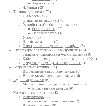
товаров
25
Термопоты
25
98
товаров
Чайники
98
товаров
173
Техника для дома
173
44
товара
Пылесосы
44
товара
46
Стиральные машины
46
товаров
28
Устройства обработки паром
28
22
товаров
Отпариватели
22
товара
6
Парогенераторы
6
45
товаров
Утюги
45
товаров
4
Швейные машины
4
товара
6
Электрические сушилки для обуви
6
товаров
434
Аксессуары для техники и электроники
434
товара
80
Зарядные устройства и блоки питания
80
товаров
344
Кабели и переходники для электроники
344
10
товара
Средства для ухода за электроникой
10
24
товаров
Встраиваемая техника
24
товара
8
Встраиваемые варочные панели
8
16
товаров
Встраиваемые духовые шкафы
16
6
товаров
Аудио Видео Фото
6
товаров
6
Музыкальные центры и магнитолы
6
6
товаров
Музыкальные центры
6
43
товаров
Климатическая техника
43
2
товара
Вентиляторы
2
товара
2
Вентиляторы настольные
2
6
товара
Водонагреватели
6