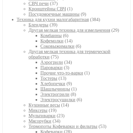
37
товаров
СВЧ печи
37
товаров
1
Кронштейны СВЧ
1
товар
9
Посудомоечные машины
9
товаров
384
Техника для кухни малогабаритная
384
39
товара
Блендеры
39
товаров
29
Другая мелкая техника для измельчения
29
6
товаро
Комбаины
6
товаров
14
Кофемолки
14
товаров
6
Соковыжималки
6
товаров
Другая мелкая техника для термической
75
обработки
75
товаров
34
Аэрогрили
34
3
товара
Пароварки
3
товара
1
Прочие что-то-варки
1
13
товар
Тостеры
13
товаров
9
Хлебопечки
9
товаров
1
Шашлычницы
1
8
товар
Электрогрили
8
товаров
6
Электросушилки
6
14
товаров
Кухонные весы
14
19
товаров
Миксеры
19
товаров
23
Мультиварки
23
34
товара
Мясорубки
34
товара
53
Термопоты Кофеварки и фильтры
53
28
товара
Кофеварки
28