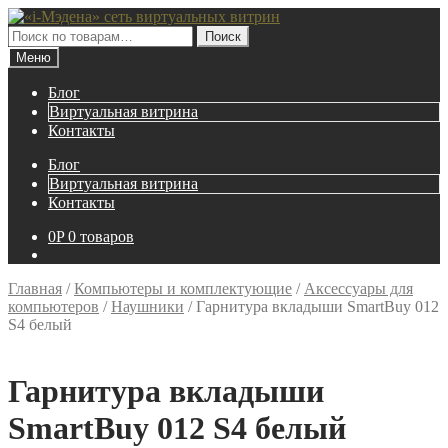
Перейти
Перейти
к
к
Искать:
Поиск
навигации
содержимому
Меню
Блог
Виртуальная витрина
Контакты
Блог
Виртуальная витрина
Контакты
0
P
0 товаров
Главная
/
Компьютеры и комплектующие
/
Аксессуары для
компьютеров
/
Наушники
/
Гарнитура вкладыши SmartBuy 012
S4 белый
Гарнитура вкладыши
SmartBuy 012 S4 белый