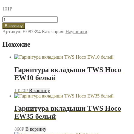
101
P
Количество
товара
В корзину
Гарнитура
Артикул:
F 087394
Категория:
Наушники
вкладыши
SmartBuy
Похожие
012
S4
белый
Гарнитура вкладыши TWS Hoco
EW10 белый
1 020
P
В корзину
Гарнитура вкладыши TWS Hoco
EW35 белый
860
P
В корзину