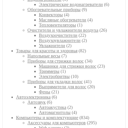
товаров
6
Электрические водонагреватели
6
9
товаров
Обогревательные приборы
9
4
товаров
Конвекторы
4
товара
4
Масляные обогреватели
4
1
товара
Тепловентиляторы
1
товар
26
Очистители и увлажнители воздуха
26
22
товаров
Воздухоочистители
22
товара
2
Воздухоувлажнители
2
2
товара
Увлажнители
2
товара
82
Товары для красоты и здоровья
82
7
товара
Напольные весы
7
товаров
34
Приборы для стрижки волос
34
товара
23
Машинки для стрижки волос
23
1
товара
Триммеры
1
товар
10
Электробритвы
10
товаров
41
Приборы для укладки волос
41
товар
20
Выпрямители для волос
20
21
товаров
Фены
21
6
товар
Автоэлектроника
6
6
товаров
Автозвук
6
товаров
2
Автоакустика
2
товара
4
Автомагнитолы
4
товара
834
Компьютеры и комплектующие
834
товара
295
Аксессуары для компьютеров
295
2
товаров
Web камеры
2