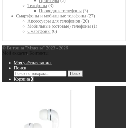
товара
2
Принтеры
2
3
товара
Телефоны
3
товара
3
Проводные телефоны
3
товара
27
Смартфоны и мобильные телефоны
27
20
товаров
Аксессуары для телефонов
20
товаров
1
Мобильные (сотовые) телефоны
1
6
товар
Смартфоны
6
товаров
© Витрина "Мэдены" 2023 - 2026
Мой аккаунт
,
Контакты
Моя учётная запись
Поиск
Искать:
Поиск
Корзина
0