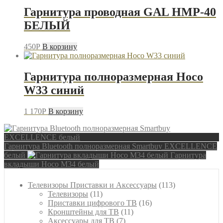
Гарнитура проводная GAL HMP-40
БЕЛЫЙ
450
P
В корзину
Гарнитура полноразмерная Hoco
W33 синий
1 170
P
В корзину
Гарнитура Bluetooth полноразмерная Smartbuy EXCELLENCE
белый
Гарнитура
вкладыши Hoco M34 белый
113
Телевизоры Приставки и Аксессуары
113
11
товаров
Телевизоры
11
товаров
16
Приставки цифрового ТВ
16
11
товаров
Кронштейны для ТВ
11
7
товаров
Аксессуары для ТВ
7