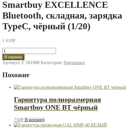
Smartbuy EXCELLENCE
Bluetooth, складная, зарядка
TypeC, чёрный (1/20)
1 610
P
Количество
товара
В корзину
Гарнитура
Артикул:
F 581988
Категория:
Наушники
полноразмерная
Smartbuy
Похожие
EXCELLENCE
Bluetooth,
складная,
зарядка
TypeC,
Гарнитура полноразмерная
чёрный
Smartbuy ONE BT чёрный
(1/20)
750
P
В корзину