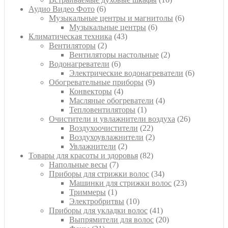
6
товаров
Аудио Видео Фото
6
товаров
6
Музыкальные центры и магнитолы
6
6
товаров
Музыкальные центры
6
43
товаров
Климатическая техника
43
2
товара
Вентиляторы
2
товара
2
Вентиляторы настольные
2
6
товара
Водонагреватели
6
товаров
6
Электрические водонагреватели
6
9
товаров
Обогревательные приборы
9
4
товаров
Конвекторы
4
товара
4
Масляные обогреватели
4
1
товара
Тепловентиляторы
1
товар
26
Очистители и увлажнители воздуха
26
22
товаров
Воздухоочистители
22
товара
2
Воздухоувлажнители
2
2
товара
Увлажнители
2
товара
82
Товары для красоты и здоровья
82
7
товара
Напольные весы
7
товаров
34
Приборы для стрижки волос
34
товара
23
Машинки для стрижки волос
23
1
товара
Триммеры
1
товар
10
Электробритвы
10
товаров
41
Приборы для укладки волос
41
товар
20
Выпрямители для волос
20