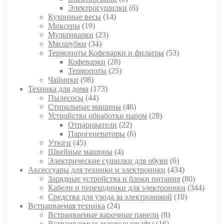
товаров
6
Электросушилки
6
14
товаров
Кухонные весы
14
19
товаров
Миксеры
19
товаров
23
Мультиварки
23
34
товара
Мясорубки
34
товара
53
Термопоты Кофеварки и фильтры
53
28
товара
Кофеварки
28
товаров
25
Термопоты
25
98
товаров
Чайники
98
товаров
173
Техника для дома
173
44
товара
Пылесосы
44
товара
46
Стиральные машины
46
товаров
28
Устройства обработки паром
28
22
товаров
Отпариватели
22
товара
6
Парогенераторы
6
45
товаров
Утюги
45
товаров
4
Швейные машины
4
товара
6
Электрические сушилки для обуви
6
товаров
434
Аксессуары для техники и электроники
434
товара
80
Зарядные устройства и блоки питания
80
товаров
344
Кабели и переходники для электроники
344
10
товара
Средства для ухода за электроникой
10
24
товаров
Встраиваемая техника
24
товара
8
Встраиваемые варочные панели
8
16
товаров
Встраиваемые духовые шкафы
16