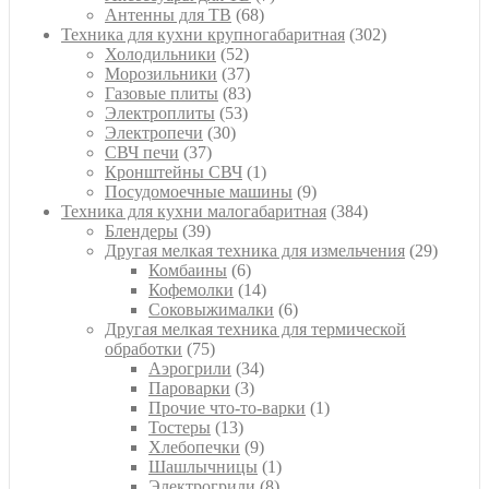
68
товаров
Антенны для ТВ
68
товаров
302
Техника для кухни крупногабаритная
302
52
товара
Холодильники
52
товара
37
Морозильники
37
товаров
83
Газовые плиты
83
53
товара
Электроплиты
53
30
товара
Электропечи
30
37
товаров
СВЧ печи
37
товаров
1
Кронштейны СВЧ
1
товар
9
Посудомоечные машины
9
товаров
384
Техника для кухни малогабаритная
384
39
товара
Блендеры
39
товаров
29
Другая мелкая техника для измельчения
29
6
товаро
Комбаины
6
товаров
14
Кофемолки
14
товаров
6
Соковыжималки
6
товаров
Другая мелкая техника для термической
75
обработки
75
товаров
34
Аэрогрили
34
3
товара
Пароварки
3
товара
1
Прочие что-то-варки
1
13
товар
Тостеры
13
товаров
9
Хлебопечки
9
товаров
1
Шашлычницы
1
8
товар
Электрогрили
8