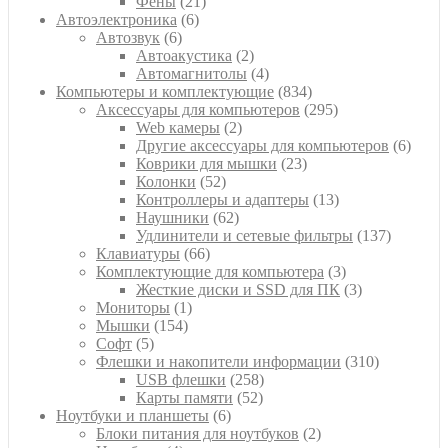
21
товаров
Фены
21
6
товар
Автоэлектроника
6
6
товаров
Автозвук
6
товаров
2
Автоакустика
2
товара
4
Автомагнитолы
4
товара
834
Компьютеры и комплектующие
834
товара
295
Аксессуары для компьютеров
295
2
товаров
Web камеры
2
товара
6
Другие аксессуары для компьютеров
6
23
товар
Коврики для мышки
23
52
товара
Колонки
52
товара
13
Контроллеры и адаптеры
13
62
товаров
Наушники
62
товара
137
Удлинители и сетевые фильтры
137
66
товаров
Клавиатуры
66
товаров
3
Комплектующие для компьютера
3
товара
3
Жесткие диски и SSD для ПК
3
1
товара
Мониторы
1
154
товар
Мышки
154
5
товара
Софт
5
товаров
310
Флешки и накопители информации
310
258
товаров
USB флешки
258
52
товаров
Карты памяти
52
6
товара
Ноутбуки и планшеты
6
товаров
2
Блоки питания для ноутбуков
2