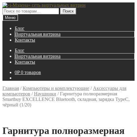
Перейти
Перейти
к
к
Искать:
Поиск
навигации
содержимому
Меню
Блог
Виртуальная витрина
Контакты
Блог
Виртуальная витрина
Контакты
0
P
0 товаров
Главная
/
Компьютеры и комплектующие
/
Аксессуары для
компьютеров
/
Наушники
/
Гарнитура полноразмерная
Smartbuy EXCELLENCE Bluetooth, складная, зарядка TypeC,
чёрный (1/20)
Гарнитура полноразмерная