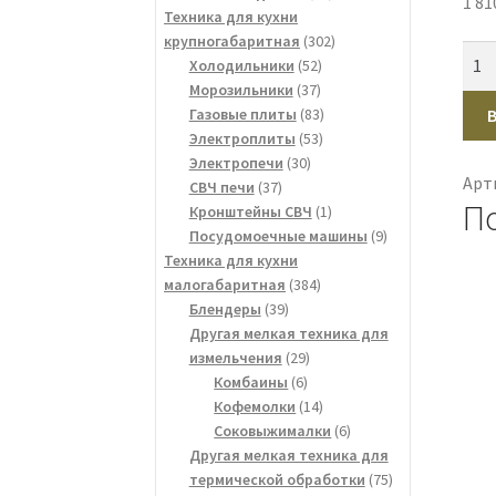
1 81
товаров
Техника для кухни
302
крупногабаритная
302
Кол
52
товара
Холодильники
52
тов
37
товара
Морозильники
37
Изм
товаров
83
Газовые плиты
83
Maxt
53
товара
Электроплиты
53
30
товара
Электропечи
30
MAX
Арт
37
товаров
СВЧ печи
37
SW-
П
товаров
1
Кронштейны СВЧ
1
220
товар
9
Посудомоечные машины
9
бел
товаров
Техника для кухни
500
384
малогабаритная
384
1,2л
39
товара
Блендеры
39
товаров
Другая мелкая техника для
29
измельчения
29
6
товаров
Комбаины
6
товаров
14
Кофемолки
14
товаров
6
Соковыжималки
6
товаров
Другая мелкая техника для
75
термической обработки
75