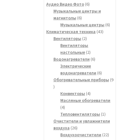
товаров
6
Аудио Видео Фото
6
товаров
Музыкальные центры и
6
магнитолы
6
товаров
6
Музыкальные центры
6
43
товаров
Климатическая техника
43
2
товара
Вентиляторы
2
товара
Вентиляторы
2
настольные
2
товара
6
Водонагреватели
6
товаров
Электрические
6
водонагреватели
6
товаров
Обогревательные приборы
9
9
товаров
4
Конвекторы
4
товара
Масляные обогреватели
4
4
товара
1
Тепловентиляторы
1
товар
Очистители и увлажнители
26
воздуха
26
товаров
22
Воздухоочистители
22