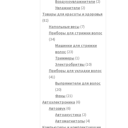
товара
2
Воздухоувлажнители
2
2
товара
Увлажнители
2
товара
Товары для красоты и здоровья
82
82
товара
7
Напольные весы
7
товаров
Приборы для стрижки волос
34
34
товара
Машинки для стрижки
23
волос
23
товара
1
Триммеры
1
товар
10
Электробритвы
10
товаров
Приборы для укладки волос
41
41
товар
Выпрямители для волос
20
20
товаров
21
Фены
21
товар
6
Автоэлектроника
6
6
товаров
Автозвук
6
товаров
2
Автоакустика
2
товара
4
Автомагнитолы
4
товара
Компьютеры и комплектующие