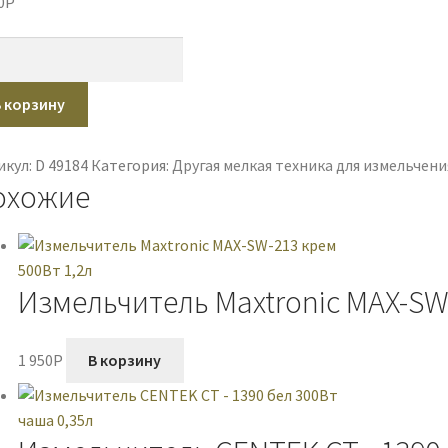
0
P
ичество
ара
ельчитель
В корзину
ronic
-
икул:
D 49184
Категория:
Другая мелкая техника для измельчени
охожие
ый
Вт
Измельчитель Maxtronic MAX-SW-
1 950
P
В корзину