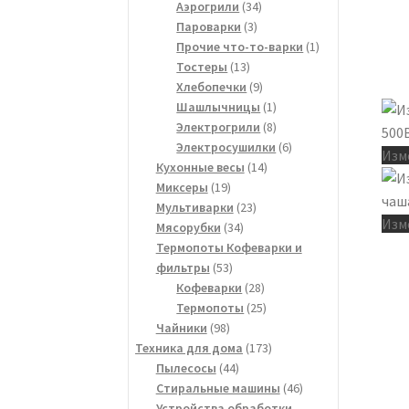
34
товаров
Аэрогрили
34
3
товара
Пароварки
3
товара
1
Прочие что-то-варки
1
13
товар
Тостеры
13
товаров
9
Хлебопечки
9
товаров
1
Шашлычницы
1
товар
8
Электрогрили
8
товаров
6
Электросушилки
6
Изм
14
товаров
Кухонные весы
14
19
товаров
Миксеры
19
товаров
23
Мультиварки
23
Изм
34
товара
Мясорубки
34
товара
Термопоты Кофеварки и
53
фильтры
53
товара
28
Кофеварки
28
товаров
25
Термопоты
25
98
товаров
Чайники
98
товаров
173
Техника для дома
173
44
товара
Пылесосы
44
товара
46
Стиральные машины
46
товаров
Устройства обработки