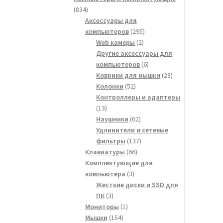
834
834
товара
Аксессуары для
295
компьютеров
295
2
товаров
Web камеры
2
товара
Другие аксессуары для
6
компьютеров
6
товаров
23
Коврики для мышки
23
52
товара
Колонки
52
товара
Контроллеры и адаптеры
13
13
товаров
62
Наушники
62
товара
Удлинители и сетевые
137
фильтры
137
66
товаров
Клавиатуры
66
товаров
Комплектующие для
3
компьютера
3
товара
Жесткие диски и SSD для
3
ПК
3
товара
1
Мониторы
1
154
товар
Мышки
154