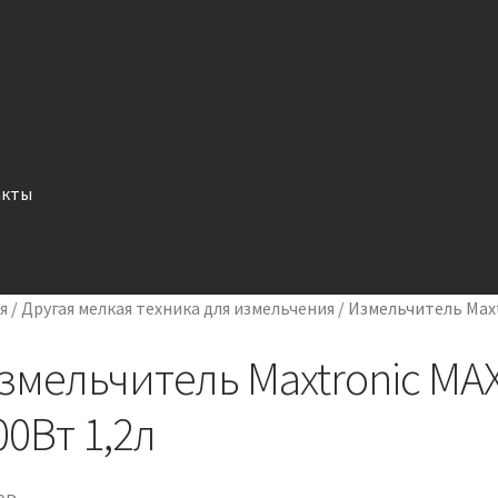
акты
я
/
Другая мелкая техника для измельчения
/
Измельчитель Maxt
змельчитель Maxtronic MA
00Вт 1,2л