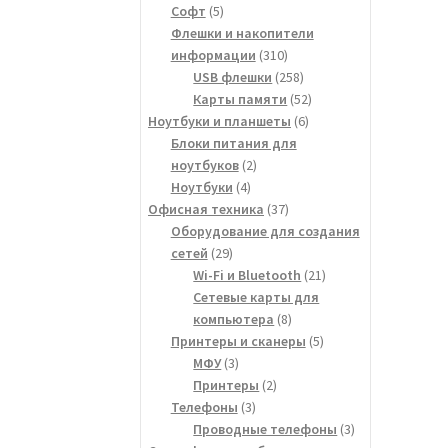
5
товара
Софт
5
товаров
Флешки и накопители
310
информации
310
товаров
258
USB флешки
258
товаров
52
Карты памяти
52
6
товара
Ноутбуки и планшеты
6
товаров
Блоки питания для
2
ноутбуков
2
4
товара
Ноутбуки
4
товара
37
Офисная техника
37
товаров
Оборудование для создания
29
сетей
29
товаров
21
Wi-Fi и Bluetooth
21
товар
Сетевые карты для
8
компьютера
8
товаров
5
Принтеры и сканеры
5
3
товаров
МФУ
3
товара
2
Принтеры
2
3
товара
Телефоны
3
товара
3
Проводные телефоны
3