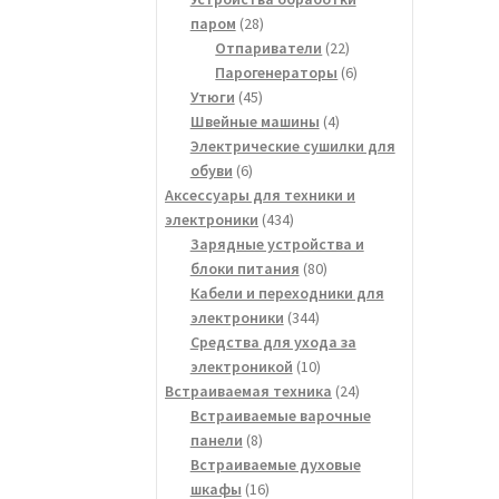
28
паром
28
товаров
22
Отпариватели
22
товара
6
Парогенераторы
6
45
товаров
Утюги
45
товаров
4
Швейные машины
4
товара
Электрические сушилки для
6
обуви
6
товаров
Аксессуары для техники и
434
электроники
434
товара
Зарядные устройства и
80
блоки питания
80
товаров
Кабели и переходники для
344
электроники
344
товара
Средства для ухода за
10
электроникой
10
товаров
24
Встраиваемая техника
24
товара
Встраиваемые варочные
8
панели
8
товаров
Встраиваемые духовые
16
шкафы
16