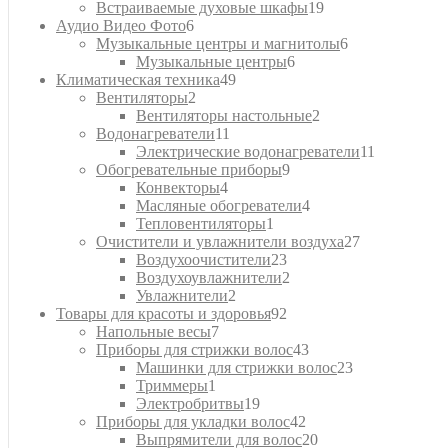
19
товаров
Встраиваемые духовые шкафы
19
6
товаров
Аудио Видео Фото
6
товаров
6
Музыкальные центры и магнитолы
6
6
товаров
Музыкальные центры
6
49
товаров
Климатическая техника
49
2
товаров
Вентиляторы
2
товара
2
Вентиляторы настольные
2
11
товара
Водонагреватели
11
товаров
11
Электрические водонагреватели
11
9
товаров
Обогревательные приборы
9
4
товаров
Конвекторы
4
товара
4
Масляные обогреватели
4
1
товара
Тепловентиляторы
1
товар
27
Очистители и увлажнители воздуха
27
23
товаров
Воздухоочистители
23
товара
2
Воздухоувлажнители
2
2
товара
Увлажнители
2
товара
92
Товары для красоты и здоровья
92
7
товара
Напольные весы
7
товаров
43
Приборы для стрижки волос
43
товара
23
Машинки для стрижки волос
23
1
товара
Триммеры
1
товар
19
Электробритвы
19
товаров
42
Приборы для укладки волос
42
товара
20
Выпрямители для волос
20