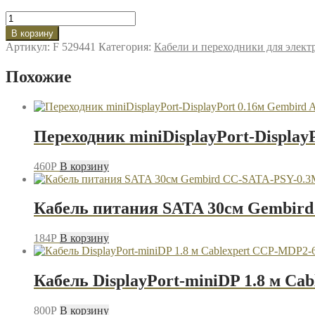
Количество
товара
В корзину
Кабель
Артикул:
F 529441
Категория:
Кабели и переходники для элек
HDMI-
HDMI
Похожие
1.5м
Cablexpert
CC-
HDMI4-
5
Переходник miniDisplayPort-Displ
чёрный
460
P
В корзину
Кабель питания SATA 30см Gembir
184
P
В корзину
Кабель DisplayPort-miniDP 1.8 м C
800
P
В корзину