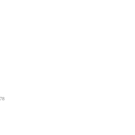
78
78
товаров