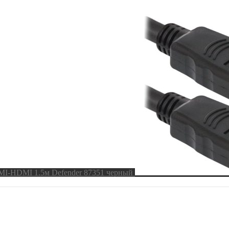
I-HDMI 1.5м Defender 87351 черный