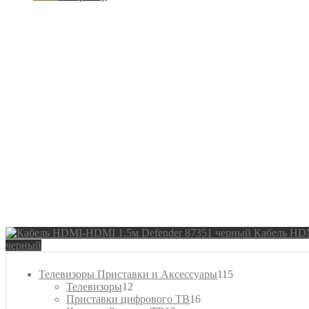
Кабель HDM
черный
115
Телевизоры Приставки и Аксессуары
115
12
товаров
Телевизоры
12
товаров
16
Приставки цифрового ТВ
16