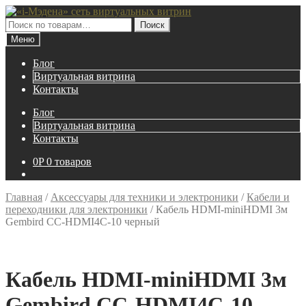
Перейти
Перейти
к
к
Искать:
Поиск
навигации
содержимому
Меню
Блог
Виртуальная витрина
Контакты
Блог
Виртуальная витрина
Контакты
0
P
0 товаров
Главная
/
Аксессуары для техники и электроники
/
Кабели и
переходники для электроники
/
Кабель HDMI-miniHDMI 3м
Gembird CC-HDMI4C-10 черный
Кабель HDMI-miniHDMI 3м
Gembird CC-HDMI4C-10