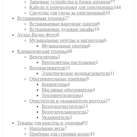
товар
77
Зарядные устройства и блоки питания
77
товаров
344
Кабели и переходники для электроники
344
10
товара
Средства для ухода за электроникой
10
27
товаров
Встраиваемая техника
27
товаров
8
Встраиваемые варочные панели
8
19
товаров
Встраиваемые духовые шкафы
19
6
товаров
Аудио Видео Фото
6
товаров
6
Музыкальные центры и магнитолы
6
6
товаров
Музыкальные центры
6
49
товаров
Климатическая техника
49
2
товаров
Вентиляторы
2
товара
2
Вентиляторы настольные
2
11
товара
Водонагреватели
11
товаров
11
Электрические водонагреватели
11
9
товаров
Обогревательные приборы
9
4
товаров
Конвекторы
4
товара
4
Масляные обогреватели
4
1
товара
Тепловентиляторы
1
товар
27
Очистители и увлажнители воздуха
27
23
товаров
Воздухоочистители
23
товара
2
Воздухоувлажнители
2
2
товара
Увлажнители
2
товара
92
Товары для красоты и здоровья
92
7
товара
Напольные весы
7
товаров
43
Приборы для стрижки волос
43