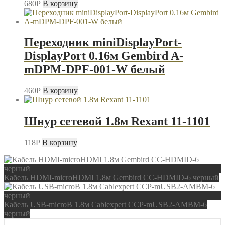
680
P
В корзину
Переходник miniDisplayPort-
DisplayPort 0.16м Gembird A-
mDPM-DPF-001-W белый
460
P
В корзину
Шнур сетевой 1.8м Rexant 11-1101
118
P
В корзину
Кабель HDMI-microHDMI 1.8м Gembird CC-HDMID-6 черный
Кабель USB-microB 1.8м Cablexpert CCP-mUSB2-AMBM-6
черный