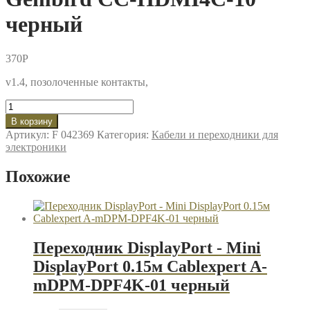
черный
370
P
v1.4, позолоченные контакты,
Количество
товара
В корзину
Кабель
Артикул:
F 042369
Категория:
Кабели и переходники для
HDMI-
электроники
miniHDMI
3м
Похожие
Gembird
CC-
HDMI4C-
10
черный
Переходник DisplayPort - Mini
DisplayPort 0.15м Cablexpert A-
mDPM-DPF4K-01 черный