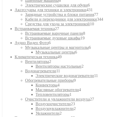
товара
6
Швейные машины
6
товаров
6
Электрические сушилки для обуви
6
товаров
431
Аксессуары для техники и электроники
431
товар
77
Зарядные устройства и блоки питания
77
товаров
344
Кабели и переходники для электроники
344
10
товара
Средства для ухода за электроникой
10
27
товаров
Встраиваемая техника
27
товаров
8
Встраиваемые варочные панели
8
19
товаров
Встраиваемые духовые шкафы
19
6
товаров
Аудио Видео Фото
6
товаров
6
Музыкальные центры и магнитолы
6
6
товаров
Музыкальные центры
6
49
товаров
Климатическая техника
49
2
товаров
Вентиляторы
2
товара
2
Вентиляторы настольные
2
11
товара
Водонагреватели
11
товаров
11
Электрические водонагреватели
11
9
товаров
Обогревательные приборы
9
4
товаров
Конвекторы
4
товара
4
Масляные обогреватели
4
1
товара
Тепловентиляторы
1
товар
27
Очистители и увлажнители воздуха
27
23
товаров
Воздухоочистители
23
товара
2
Воздухоувлажнители
2
2
товара
Увлажнители
2