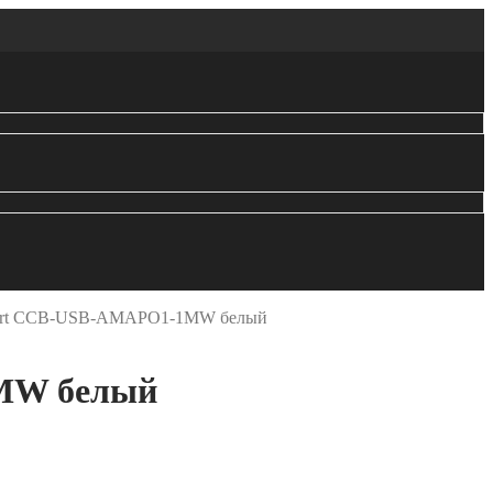
xpert CCB-USB-AMAPO1-1MW белый
1MW белый