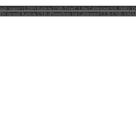
Кабель USB-TypeC 1.8м Cablexpert 6A, 66Вт, QC
Кабель USB-iPhone8pin 1м Cablexpert CCB-USB-AM