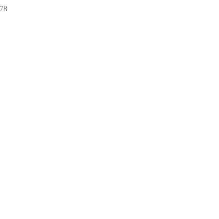
78
78
товаров