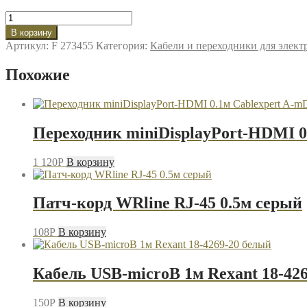
Количество
товара
В корзину
Кабель
Артикул:
F 273455
Категория:
Кабели и переходники для элек
USB-
iPhone8pin
Похожие
1м
Cablexpert
CCB-
USB-
AMAPO1-
Переходник miniDisplayPort-HDMI
1MW
белый
1 120
P
В корзину
Патч-корд WRline RJ-45 0.5м серый
108
P
В корзину
Кабель USB-microB 1м Rexant 18-42
150
P
В корзину