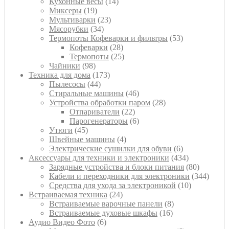
14
товаров
Кухонные весы
14
19
товаров
Миксеры
19
товаров
23
Мультиварки
23
34
товара
Мясорубки
34
товара
53
Термопоты Кофеварки и фильтры
53
28
товара
Кофеварки
28
товаров
25
Термопоты
25
98
товаров
Чайники
98
товаров
173
Техника для дома
173
44
товара
Пылесосы
44
товара
46
Стиральные машины
46
товаров
28
Устройства обработки паром
28
22
товаров
Отпариватели
22
товара
6
Парогенераторы
6
45
товаров
Утюги
45
товаров
4
Швейные машины
4
товара
6
Электрические сушилки для обуви
6
товаров
434
Аксессуары для техники и электроники
434
товара
80
Зарядные устройства и блоки питания
80
товаров
344
Кабели и переходники для электроники
344
10
товара
Средства для ухода за электроникой
10
24
товаров
Встраиваемая техника
24
товара
8
Встраиваемые варочные панели
8
16
товаров
Встраиваемые духовые шкафы
16
6
товаров
Аудио Видео Фото
6