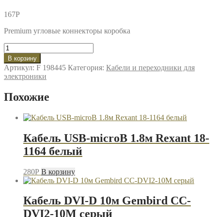
167
P
Premium угловые коннекторы коробка
Количество
товара
В корзину
Кабель
Артикул:
F 198445
Категория:
Кабели и переходники для
USB-
электроники
iPhone8pin
1м
Похожие
Perfeo
I4315
черный
Кабель USB-microB 1.8м Rexant 18-
1164 белый
280
P
В корзину
Кабель DVI-D 10м Gembird CC-
DVI2-10M серый