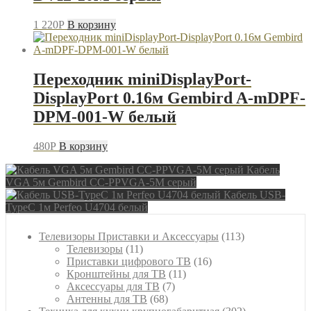
1 220
P
В корзину
Переходник miniDisplayPort-
DisplayPort 0.16м Gembird A-mDPF-
DPM-001-W белый
480
P
В корзину
Кабель
VGA 5м Gembird CC-PPVGA-5M серый
Кабель USB-
TypeC 1м Perfeo U4704 белый
113
Телевизоры Приставки и Аксессуары
113
11
товаров
Телевизоры
11
товаров
16
Приставки цифрового ТВ
16
11
товаров
Кронштейны для ТВ
11
7
товаров
Аксессуары для ТВ
7
68
товаров
Антенны для ТВ
68
товаров
302