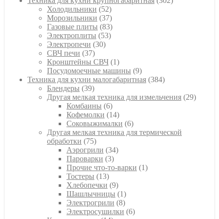
Техника для кухни крупногабаритная
302
52
товара
Холодильники
52
товара
37
Морозильники
37
товаров
83
Газовые плиты
83
53
товара
Электроплиты
53
30
товара
Электропечи
30
37
товаров
СВЧ печи
37
товаров
1
Кронштейны СВЧ
1
товар
9
Посудомоечные машины
9
товаров
384
Техника для кухни малогабаритная
384
39
товара
Блендеры
39
товаров
29
Другая мелкая техника для измельчения
29
6
товаро
Комбаины
6
товаров
14
Кофемолки
14
товаров
6
Соковыжималки
6
товаров
Другая мелкая техника для термической
75
обработки
75
товаров
34
Аэрогрили
34
3
товара
Пароварки
3
товара
1
Прочие что-то-варки
1
13
товар
Тостеры
13
товаров
9
Хлебопечки
9
товаров
1
Шашлычницы
1
8
товар
Электрогрили
8
товаров
6
Электросушилки
6