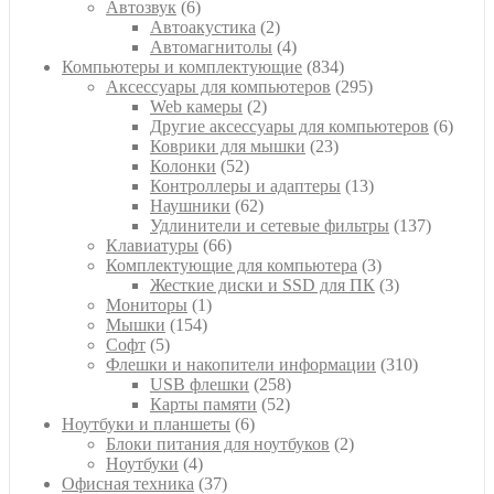
6
товаров
Автозвук
6
товаров
2
Автоакустика
2
товара
4
Автомагнитолы
4
товара
834
Компьютеры и комплектующие
834
товара
295
Аксессуары для компьютеров
295
2
товаров
Web камеры
2
товара
6
Другие аксессуары для компьютеров
6
23
товар
Коврики для мышки
23
52
товара
Колонки
52
товара
13
Контроллеры и адаптеры
13
62
товаров
Наушники
62
товара
137
Удлинители и сетевые фильтры
137
66
товаров
Клавиатуры
66
товаров
3
Комплектующие для компьютера
3
товара
3
Жесткие диски и SSD для ПК
3
1
товара
Мониторы
1
154
товар
Мышки
154
5
товара
Софт
5
товаров
310
Флешки и накопители информации
310
258
товаров
USB флешки
258
52
товаров
Карты памяти
52
6
товара
Ноутбуки и планшеты
6
товаров
2
Блоки питания для ноутбуков
2
4
товара
Ноутбуки
4
товара
37
Офисная техника
37