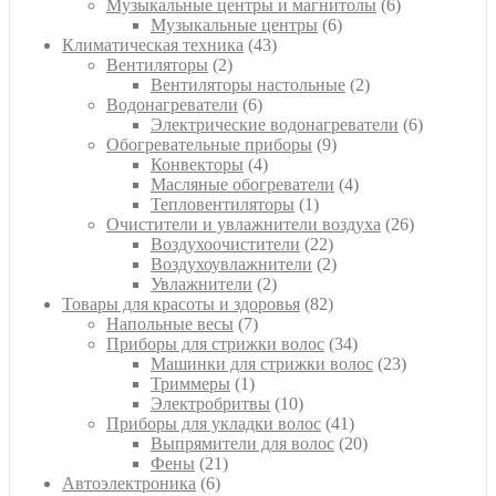
товаров
6
Музыкальные центры и магнитолы
6
6
товаров
Музыкальные центры
6
43
товаров
Климатическая техника
43
2
товара
Вентиляторы
2
товара
2
Вентиляторы настольные
2
6
товара
Водонагреватели
6
товаров
6
Электрические водонагреватели
6
9
товаров
Обогревательные приборы
9
4
товаров
Конвекторы
4
товара
4
Масляные обогреватели
4
1
товара
Тепловентиляторы
1
товар
26
Очистители и увлажнители воздуха
26
22
товаров
Воздухоочистители
22
товара
2
Воздухоувлажнители
2
2
товара
Увлажнители
2
товара
82
Товары для красоты и здоровья
82
7
товара
Напольные весы
7
товаров
34
Приборы для стрижки волос
34
товара
23
Машинки для стрижки волос
23
1
товара
Триммеры
1
товар
10
Электробритвы
10
товаров
41
Приборы для укладки волос
41
товар
20
Выпрямители для волос
20
21
товаров
Фены
21
6
товар
Автоэлектроника
6