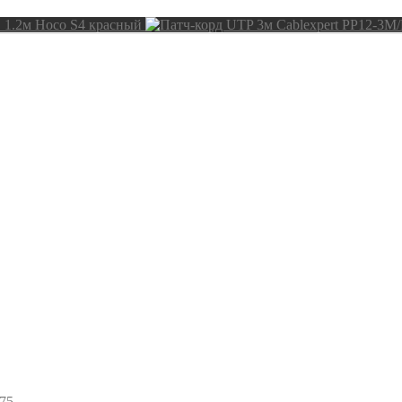
 1.2м Hoco S4 красный
75
75