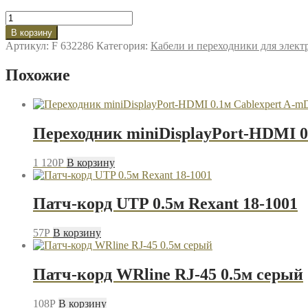
Количество
товара
В корзину
Кабель
Артикул:
F 632286
Категория:
Кабели и переходники для элек
USB-
iPhone8pin
Похожие
1.2м
Hoco
U89
красный
Переходник miniDisplayPort-HDMI
1 120
P
В корзину
Патч-корд UTP 0.5м Rexant 18-1001
57
P
В корзину
Патч-корд WRline RJ-45 0.5м серый
108
P
В корзину