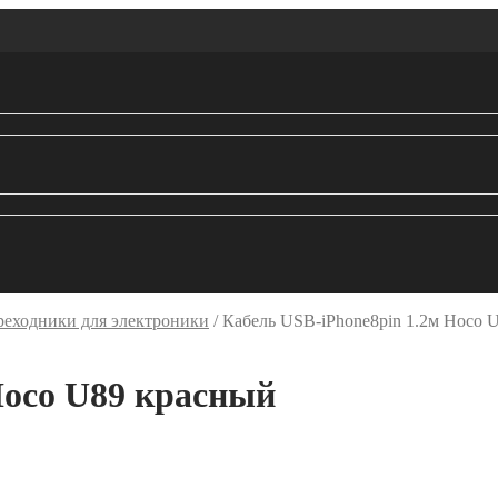
реходники для электроники
/
Кабель USB-iPhone8pin 1.2м Hoco 
Hoco U89 красный