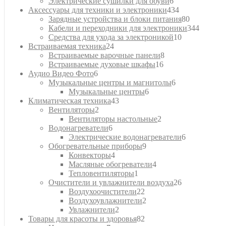
товара
6
Электрические сушилки для обуви
6
товаров
434
Аксессуары для техники и электроники
434
товара
80
Зарядные устройства и блоки питания
80
товаров
344
Кабели и переходники для электроники
344
10
товара
Средства для ухода за электроникой
10
24
товаров
Встраиваемая техника
24
товара
8
Встраиваемые варочные панели
8
16
товаров
Встраиваемые духовые шкафы
16
6
товаров
Аудио Видео Фото
6
товаров
6
Музыкальные центры и магнитолы
6
6
товаров
Музыкальные центры
6
43
товаров
Климатическая техника
43
2
товара
Вентиляторы
2
товара
2
Вентиляторы настольные
2
6
товара
Водонагреватели
6
товаров
6
Электрические водонагреватели
6
9
товаров
Обогревательные приборы
9
4
товаров
Конвекторы
4
товара
4
Масляные обогреватели
4
1
товара
Тепловентиляторы
1
товар
26
Очистители и увлажнители воздуха
26
22
товаров
Воздухоочистители
22
товара
2
Воздухоувлажнители
2
2
товара
Увлажнители
2
товара
82
Товары для красоты и здоровья
82