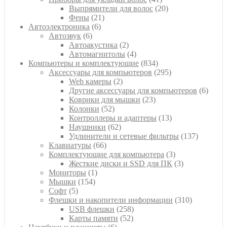
товар
20
Выпрямители для волос
20
21
товаров
Фены
21
6
товар
Автоэлектроника
6
6
товаров
Автозвук
6
товаров
2
Автоакустика
2
товара
4
Автомагнитолы
4
товара
834
Компьютеры и комплектующие
834
товара
295
Аксессуары для компьютеров
295
2
товаров
Web камеры
2
товара
6
Другие аксессуары для компьютеров
6
23
товар
Коврики для мышки
23
52
товара
Колонки
52
товара
13
Контроллеры и адаптеры
13
62
товаров
Наушники
62
товара
137
Удлинители и сетевые фильтры
137
66
товаров
Клавиатуры
66
товаров
3
Комплектующие для компьютера
3
товара
3
Жесткие диски и SSD для ПК
3
1
товара
Мониторы
1
154
товар
Мышки
154
5
товара
Софт
5
товаров
310
Флешки и накопители информации
310
258
товаров
USB флешки
258
52
товаров
Карты памяти
52
6
товара