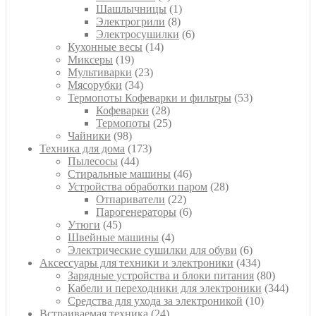
товаров
1
Шашлычницы
1
8
товар
Электрогрили
8
товаров
6
Электросушилки
6
14
товаров
Кухонные весы
14
19
товаров
Миксеры
19
товаров
23
Мультиварки
23
34
товара
Мясорубки
34
товара
53
Термопоты Кофеварки и фильтры
53
28
товара
Кофеварки
28
товаров
25
Термопоты
25
98
товаров
Чайники
98
товаров
173
Техника для дома
173
44
товара
Пылесосы
44
товара
46
Стиральные машины
46
товаров
28
Устройства обработки паром
28
22
товаров
Отпариватели
22
товара
6
Парогенераторы
6
45
товаров
Утюги
45
товаров
4
Швейные машины
4
товара
6
Электрические сушилки для обуви
6
товаров
434
Аксессуары для техники и электроники
434
товара
80
Зарядные устройства и блоки питания
80
товаров
344
Кабели и переходники для электроники
344
10
товара
Средства для ухода за электроникой
10
24
товаров
Встраиваемая техника
24