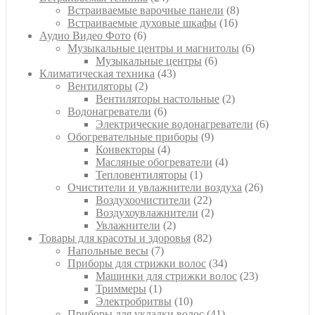
товара
8
Встраиваемые варочные панели
8
16
товаров
Встраиваемые духовые шкафы
16
6
товаров
Аудио Видео Фото
6
товаров
6
Музыкальные центры и магнитолы
6
6
товаров
Музыкальные центры
6
43
товаров
Климатическая техника
43
2
товара
Вентиляторы
2
товара
2
Вентиляторы настольные
2
6
товара
Водонагреватели
6
товаров
6
Электрические водонагреватели
6
9
товаров
Обогревательные приборы
9
4
товаров
Конвекторы
4
товара
4
Масляные обогреватели
4
1
товара
Тепловентиляторы
1
товар
26
Очистители и увлажнители воздуха
26
22
товаров
Воздухоочистители
22
товара
2
Воздухоувлажнители
2
2
товара
Увлажнители
2
товара
82
Товары для красоты и здоровья
82
7
товара
Напольные весы
7
товаров
34
Приборы для стрижки волос
34
товара
23
Машинки для стрижки волос
23
1
товара
Триммеры
1
товар
10
Электробритвы
10
товаров
41
Приборы для укладки волос
41