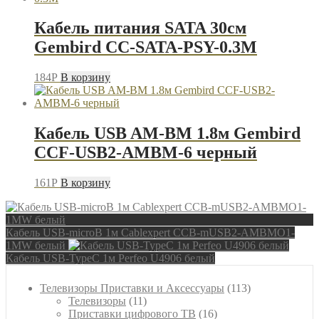
Кабель питания SATA 30см
Gembird CC-SATA-PSY-0.3M
184
P
В корзину
Кабель USB AM-BM 1.8м Gembird
CCF-USB2-AMBM-6 черный
161
P
В корзину
Кабель USB-microB 1м Cablexpert CCB-mUSB2-AMBMO1-
1MW белый
Кабель USB-TypeC 1м Perfeo U4906 белый
113
Телевизоры Приставки и Аксессуары
113
11
товаров
Телевизоры
11
товаров
16
Приставки цифрового ТВ
16