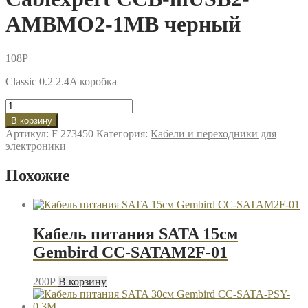
AMBMO2-1MB черный
108
P
Classic 0.2 2.4A коробка
Количество
товара
В корзину
Кабель
Артикул:
F 273450
Категория:
Кабели и переходники для
USB-
электроники
microB
1м
Похожие
Cablexpert
CCB-
mUSB2-
AMBMO2-
1MB
Кабель питания SATA 15см
черный
Gembird CC-SATAM2F-01
200
P
В корзину