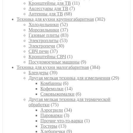
11
товаров
Кронштейны для ТВ
11
7
товаров
Аксессуары для ТВ
7
68
товаров
Антенны для ТВ
68
товаров
302
Техника для кухни крупногабаритная
302
52
товара
Холодильники
52
товара
37
Морозильники
37
товаров
83
Газовые плиты
83
53
товара
Электроплиты
53
30
товара
Электропечи
30
37
товаров
СВЧ печи
37
товаров
1
Кронштейны СВЧ
1
товар
9
Посудомоечные машины
9
товаров
384
Техника для кухни малогабаритная
384
39
товара
Блендеры
39
товаров
29
Другая мелкая техника для измельчения
29
6
товаро
Комбаины
6
товаров
14
Кофемолки
14
товаров
6
Соковыжималки
6
товаров
Другая мелкая техника для термической
75
обработки
75
товаров
34
Аэрогрили
34
3
товара
Пароварки
3
товара
1
Прочие что-то-варки
1
13
товар
Тостеры
13
товаров
9
Хлебопечки
9