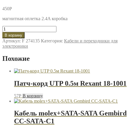
450
P
магнитная оплетка 2.4A коробка
Количество
товара
В корзину
Кабель
Артикул:
F 274135
Категория:
Кабели и переходники для
USB-
электроники
microB
1м
Похожие
LDNIO
LS511
черный
Патч-корд UTP 0.5м Rexant 18-1001
57
P
В корзину
Кабель molex+SATA-SATA Gembird
CC-SATA-C1