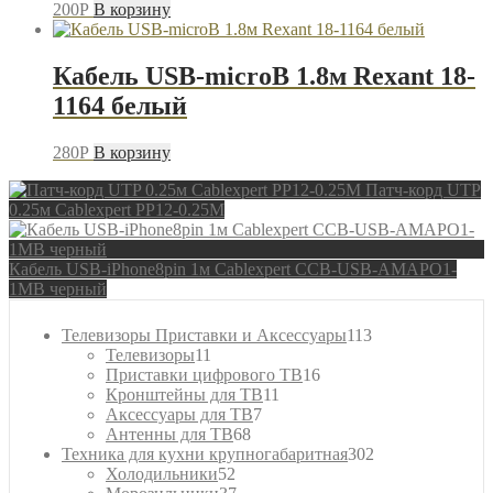
200
P
В корзину
Кабель USB-microB 1.8м Rexant 18-
1164 белый
280
P
В корзину
Патч-корд UTP
0.25м Cablexpert PP12-0.25M
Кабель USB-iPhone8pin 1м Cablexpert CCB-USB-AMAPO1-
1MB черный
113
Телевизоры Приставки и Аксессуары
113
11
товаров
Телевизоры
11
товаров
16
Приставки цифрового ТВ
16
11
товаров
Кронштейны для ТВ
11
7
товаров
Аксессуары для ТВ
7
68
товаров
Антенны для ТВ
68
товаров
302
Техника для кухни крупногабаритная
302
52
товара
Холодильники
52
товара
37