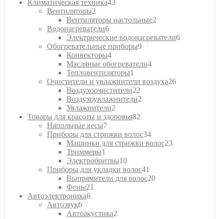
43
товаров
Климатическая техника
43
2
товара
Вентиляторы
2
товара
2
Вентиляторы настольные
2
6
товара
Водонагреватели
6
товаров
6
Электрические водонагреватели
6
9
товаров
Обогревательные приборы
9
4
товаров
Конвекторы
4
товара
4
Масляные обогреватели
4
1
товара
Тепловентиляторы
1
товар
26
Очистители и увлажнители воздуха
26
22
товаров
Воздухоочистители
22
товара
2
Воздухоувлажнители
2
2
товара
Увлажнители
2
товара
82
Товары для красоты и здоровья
82
7
товара
Напольные весы
7
товаров
34
Приборы для стрижки волос
34
товара
23
Машинки для стрижки волос
23
1
товара
Триммеры
1
товар
10
Электробритвы
10
товаров
41
Приборы для укладки волос
41
товар
20
Выпрямители для волос
20
21
товаров
Фены
21
6
товар
Автоэлектроника
6
6
товаров
Автозвук
6
товаров
2
Автоакустика
2