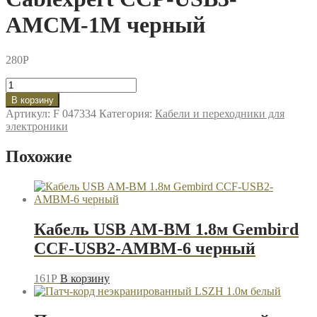
AMCM-1M черный
280
P
Количество
товара
В корзину
Кабель
Артикул:
F 047334
Категория:
Кабели и переходники для
USB3.0-
электроники
TypeC
1м
Похожие
Cablexpert
CCP-
USB3-
AMCM-
1M
черный
Кабель USB AM-BM 1.8м Gembird
CCF-USB2-AMBM-6 черный
161
P
В корзину