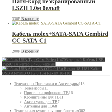
Патч-корд неэкранированный
LSZH 1.0м белый
330
P
В корзину
Кабель molex+SATA-SATA Gembird
CC-SATA-C1
200
P
В корзину
Кабель USB-
TypeC 1м Perfeo U4703 черный
Кабель
USB Af-miniB OTG 0.15м Rexant 18-1181
113
Телевизоры Приставки и Аксессуары
113
11
товаров
Телевизоры
11
товаров
16
Приставки цифрового ТВ
16
11
товаров
Кронштейны для ТВ
11
7
товаров
Аксессуары для ТВ
7
68
товаров
Антенны для ТВ
68
товаров
302
Техника для кухни крупногабаритная
302