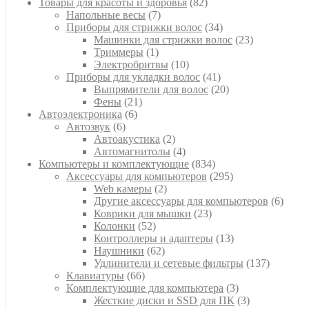
товара
82
Товары для красоты и здоровья
82
7
товара
Напольные весы
7
товаров
34
Приборы для стрижки волос
34
товара
23
Машинки для стрижки волос
23
1
товара
Триммеры
1
товар
10
Электробритвы
10
товаров
41
Приборы для укладки волос
41
товар
20
Выпрямители для волос
20
21
товаров
Фены
21
6
товар
Автоэлектроника
6
6
товаров
Автозвук
6
товаров
2
Автоакустика
2
товара
4
Автомагнитолы
4
товара
834
Компьютеры и комплектующие
834
товара
295
Аксессуары для компьютеров
295
2
товаров
Web камеры
2
товара
6
Другие аксессуары для компьютеров
6
23
товар
Коврики для мышки
23
52
товара
Колонки
52
товара
13
Контроллеры и адаптеры
13
62
товаров
Наушники
62
товара
137
Удлинители и сетевые фильтры
137
66
товаров
Клавиатуры
66
товаров
3
Комплектующие для компьютера
3
товара
3
Жесткие диски и SSD для ПК
3