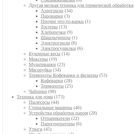
товаров
Другая мелкая техника для термической обработки
34
Аэрогрили
34
3
товара
Пароварки
3
товара
1
Прочие что-то-варки
1
13
товар
Тостеры
13
товаров
9
Хлебопечки
9
товаров
1
Шашлычницы
1
8
товар
Электрогрили
8
товаров
6
Электросушилки
6
14
товаров
Кухонные весы
14
19
товаров
Миксеры
19
товаров
23
Мультиварки
23
34
товара
Мясорубки
34
товара
53
Термопоты Кофеварки и фильтры
53
28
товара
Кофеварки
28
товаров
25
Термопоты
25
98
товаров
Чайники
98
товаров
173
Техника для дома
173
44
товара
Пылесосы
44
товара
46
Стиральные машины
46
товаров
28
Устройства обработки паром
28
22
товаров
Отпариватели
22
товара
6
Парогенераторы
6
45
товаров
Утюги
45