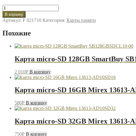
Количество
товара
В корзину
Карта
Артикул:
F 021710
Категория:
Карты памяти
micro-
SD
Похожие
2GB
Mirex
13613-
ADTMSD02
Карта micro-SD 128GB SmartBuy S
2 010
P
В корзину
Карта micro-SD 16GB Mirex 13613-
580
P
В корзину
Карта micro-SD 32GB Mirex 13613-
750
P
В корзину