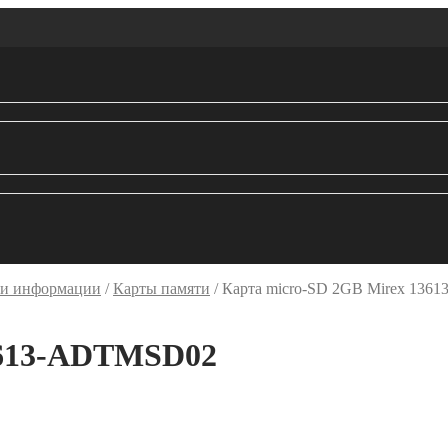
ли информации
/
Карты памяти
/
Карта micro-SD 2GB Mirex 13
3613-ADTMSD02