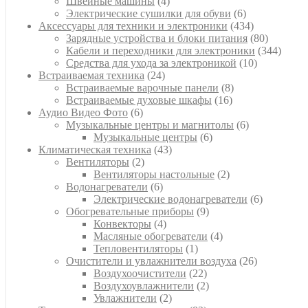
товаров
4
Швейные машины
4
товара
6
Электрические сушилки для обуви
6
товаров
434
Аксессуары для техники и электроники
434
товара
80
Зарядные устройства и блоки питания
80
товаров
344
Кабели и переходники для электроники
344
10
товара
Средства для ухода за электроникой
10
24
товаров
Встраиваемая техника
24
товара
8
Встраиваемые варочные панели
8
16
товаров
Встраиваемые духовые шкафы
16
6
товаров
Аудио Видео Фото
6
товаров
6
Музыкальные центры и магнитолы
6
6
товаров
Музыкальные центры
6
43
товаров
Климатическая техника
43
2
товара
Вентиляторы
2
товара
2
Вентиляторы настольные
2
6
товара
Водонагреватели
6
товаров
6
Электрические водонагреватели
6
9
товаров
Обогревательные приборы
9
4
товаров
Конвекторы
4
товара
4
Масляные обогреватели
4
1
товара
Тепловентиляторы
1
товар
26
Очистители и увлажнители воздуха
26
22
товаров
Воздухоочистители
22
товара
2
Воздухоувлажнители
2
2
товара
Увлажнители
2