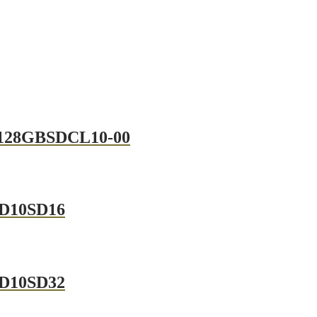
B128GBSDCL10-00
AD10SD16
AD10SD32