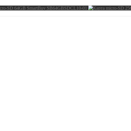
icro-SD 64GB SmartBuy SB64GBSDCL10-01
в