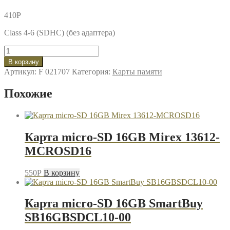
410
P
Class 4-6 (SDHC) (без адаптера)
Количество
товара
В корзину
Карта
Артикул:
F 021707
Категория:
Карты памяти
micro-
SD
Похожие
4GB
Mirex
13612-
MCROSD04
Карта micro-SD 16GB Mirex 13612-
MCROSD16
550
P
В корзину
Карта micro-SD 16GB SmartBuy
SB16GBSDCL10-00