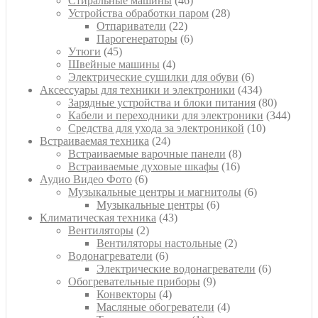
Стиральные машины
46
товаров
28
Устройства обработки паром
28
22
товаров
Отпариватели
22
товара
6
Парогенераторы
6
45
товаров
Утюги
45
товаров
4
Швейные машины
4
товара
6
Электрические сушилки для обуви
6
товаров
434
Аксессуары для техники и электроники
434
товара
80
Зарядные устройства и блоки питания
80
товаров
344
Кабели и переходники для электроники
344
10
товара
Средства для ухода за электроникой
10
24
товаров
Встраиваемая техника
24
товара
8
Встраиваемые варочные панели
8
16
товаров
Встраиваемые духовые шкафы
16
6
товаров
Аудио Видео Фото
6
товаров
6
Музыкальные центры и магнитолы
6
6
товаров
Музыкальные центры
6
43
товаров
Климатическая техника
43
2
товара
Вентиляторы
2
товара
2
Вентиляторы настольные
2
6
товара
Водонагреватели
6
товаров
6
Электрические водонагреватели
6
9
товаров
Обогревательные приборы
9
4
товаров
Конвекторы
4
товара
4
Масляные обогреватели
4