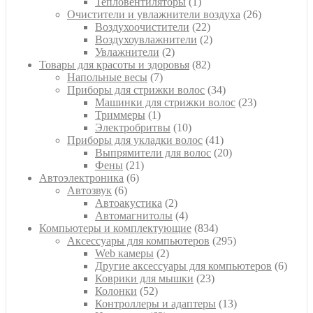
1
товара
Тепловентиляторы
1
товар
26
Очистители и увлажнители воздуха
26
22
товаров
Воздухоочистители
22
товара
2
Воздухоувлажнители
2
2
товара
Увлажнители
2
товара
82
Товары для красоты и здоровья
82
7
товара
Напольные весы
7
товаров
34
Приборы для стрижки волос
34
товара
23
Машинки для стрижки волос
23
1
товара
Триммеры
1
товар
10
Электробритвы
10
товаров
41
Приборы для укладки волос
41
товар
20
Выпрямители для волос
20
21
товаров
Фены
21
6
товар
Автоэлектроника
6
6
товаров
Автозвук
6
товаров
2
Автоакустика
2
товара
4
Автомагнитолы
4
товара
834
Компьютеры и комплектующие
834
товара
295
Аксессуары для компьютеров
295
2
товаров
Web камеры
2
товара
6
Другие аксессуары для компьютеров
6
23
товар
Коврики для мышки
23
52
товара
Колонки
52
товара
13
Контроллеры и адаптеры
13