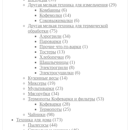
товаров
29
Другая мелкая техника для измельчения
29
6
товаро
Комбаины
6
товаров
14
Кофемолки
14
товаров
6
Соковыжималки
6
товаров
Другая мелкая техника для термической
75
обработки
75
товаров
34
Аэрогрили
34
3
товара
Пароварки
3
товара
1
Прочие что-то-варки
1
13
товар
Тостеры
13
товаров
9
Хлебопечки
9
товаров
1
Шашлычницы
1
8
товар
Электрогрили
8
товаров
6
Электросушилки
6
14
товаров
Кухонные весы
14
19
товаров
Миксеры
19
товаров
23
Мультиварки
23
34
товара
Мясорубки
34
товара
53
Термопоты Кофеварки и фильтры
53
28
товара
Кофеварки
28
товаров
25
Термопоты
25
98
товаров
Чайники
98
товаров
173
Техника для дома
173
44
товара
Пылесосы
44
товара
46