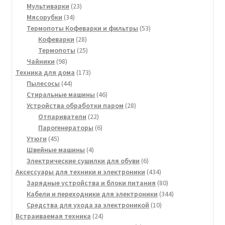
товаров
23
Мультиварки
23
34
товара
Мясорубки
34
товара
53
Термопоты Кофеварки и фильтры
53
28
товара
Кофеварки
28
товаров
25
Термопоты
25
98
товаров
Чайники
98
товаров
173
Техника для дома
173
44
товара
Пылесосы
44
товара
46
Стиральные машины
46
товаров
28
Устройства обработки паром
28
22
товаров
Отпариватели
22
товара
6
Парогенераторы
6
45
товаров
Утюги
45
товаров
4
Швейные машины
4
товара
6
Электрические сушилки для обуви
6
товаров
434
Аксессуары для техники и электроники
434
товара
80
Зарядные устройства и блоки питания
80
товаров
344
Кабели и переходники для электроники
344
10
товара
Средства для ухода за электроникой
10
24
товаров
Встраиваемая техника
24