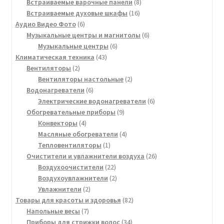
товара
8
Встраиваемые варочные панели
8
16
товаров
Встраиваемые духовые шкафы
16
6
товаров
Аудио Видео Фото
6
товаров
6
Музыкальные центры и магнитолы
6
6
товаров
Музыкальные центры
6
43
товаров
Климатическая техника
43
2
товара
Вентиляторы
2
товара
2
Вентиляторы настольные
2
6
товара
Водонагреватели
6
товаров
6
Электрические водонагреватели
6
9
товаров
Обогревательные приборы
9
4
товаров
Конвекторы
4
товара
4
Масляные обогреватели
4
1
товара
Тепловентиляторы
1
товар
26
Очистители и увлажнители воздуха
26
22
товаров
Воздухоочистители
22
товара
2
Воздухоувлажнители
2
2
товара
Увлажнители
2
товара
82
Товары для красоты и здоровья
82
7
товара
Напольные весы
7
товаров
34
Приборы для стрижки волос
34