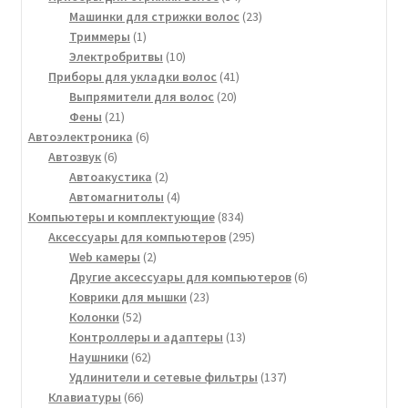
товара
23
Машинки для стрижки волос
23
1
товара
Триммеры
1
товар
10
Электробритвы
10
товаров
41
Приборы для укладки волос
41
20
товар
Выпрямители для волос
20
21
товаров
Фены
21
товар
6
Автоэлектроника
6
6
товаров
Автозвук
6
товаров
2
Автоакустика
2
товара
4
Автомагнитолы
4
товара
834
Компьютеры и комплектующие
834
товара
295
Аксессуары для компьютеров
295
2
товаров
Web камеры
2
товара
6
Другие аксессуары для компьютеров
6
23
товаров
Коврики для мышки
23
52
товара
Колонки
52
товара
13
Контроллеры и адаптеры
13
62
товаров
Наушники
62
товара
137
Удлинители и сетевые фильтры
137
66
товаров
Клавиатуры
66