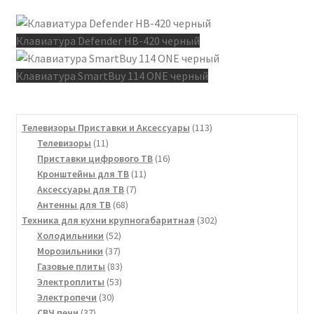
Клавиатура Defender HB-420 черный
Клавиатура SmartBuy 114 ONE черный
113
Телевизоры Приставки и Аксессуары
113
11
товаров
Телевизоры
11
товаров
16
Приставки цифрового ТВ
16
11
товаров
Кронштейны для ТВ
11
7
товаров
Аксессуары для ТВ
7
68
товаров
Антенны для ТВ
68
товаров
302
Техника для кухни крупногабаритная
302
52
товара
Холодильники
52
37
товара
Морозильники
37
товаров
83
Газовые плиты
83
53
товара
Электроплиты
53
30
товара
Электропечи
30
37
товаров
СВЧ печи
37