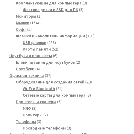
товаров
3
Комплектующие для компьютера
3
3
товара
Жесткие диски и SSD для ПК
3
1
товара
Мониторы
1
154
товар
Мышки
154
5
товара
Софт
5
товаров
310
Флешки и накопители информации
310
258
товаров
USB флешки
258
товаров
52
Карты памяти
52
6
товара
Ноутбуки и планшеты
6
товаров
2
Блоки питания для ноутбуков
2
4
товара
Ноутбуки
4
товара
37
Офисная техника
37
товаров
29
Оборудование для создания сетей
29
21
товаров
Wi-Fi и Bluetooth
21
товар
8
Сетевые карты для компьютера
8
5
товаров
Принтеры и сканеры
5
3
товаров
МФУ
3
товара
2
Принтеры
2
3
товара
Телефоны
3
товара
3
Проводные телефоны
3