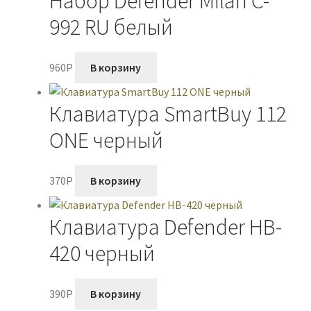
Набор Defender Milan C-
992 RU белый
960
P
В корзину
Клавиатура SmartBuy 112
ONE черный
370
P
В корзину
Клавиатура Defender HB-
420 черный
390
P
В корзину