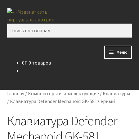
Перейти
Перейти
Поиск
к
к
навигации
содержимому
Искать:
Меню
0
P
0 товаров
Блог
Виртуальная витрина
Главная
/
Компьютеры и комплектующие
/
Клавиатуры
Контакты
/
Клавиатура Defender Mechanoid GK-581 чёрный
Клавиатура Defender
Mechanoid GK-581