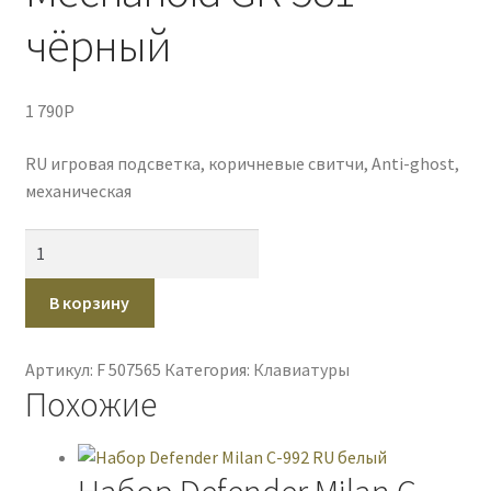
чёрный
1 790
P
RU игровая подсветка, коричневые свитчи, Anti-ghost,
механическая
Количество
товара
Клавиатура
В корзину
Defender
Mechanoid
Артикул:
F 507565
Категория:
Клавиатуры
GK-
Похожие
581
чёрный