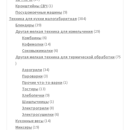
товаров
1
Кронштейны СВЧ
1
товар
9
Посудомоечные машины
9
товаров
384
Техника для кухни малогабаритная
384
39
товара
Блендеры
39
товаров
29
Другая мелкая техника для измельчения
29
6
товаров
Комбаины
6
товаров
14
Кофемолки
14
товаров
6
Соковыжималки
6
товаров
Другая мелкая техника для термической обработки
75
75
товаров
34
Аэрогрили
34
3
товара
Пароварки
3
товара
1
Прочие что-то-варки
1
13
товар
Тостеры
13
товаров
9
Хлебопечки
9
товаров
1
Шашлычницы
1
товар
8
Электрогрили
8
товаров
6
Электросушилки
6
14
товаров
Кухонные весы
14
19
товаров
Миксеры
19