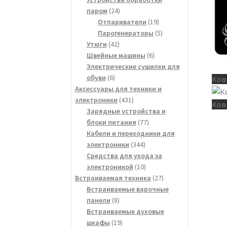
24
паром
24
товара
19
Отпариватели
19
товаров
5
Парогенераторы
5
42
товаров
Утюги
42
товара
6
Швейные машины
6
товаров
Электрические сушилки для
6
обуви
6
Ков
товаров
Аксессуары для техники и
431
электроники
431
Ков
товар
Зарядные устройства и
77
блоки питания
77
товаров
Кабели и переходники для
344
электроники
344
товара
Средства для ухода за
10
электроникой
10
товаров
27
Встраиваемая техника
27
товаров
Встраиваемые варочные
8
панели
8
товаров
Встраиваемые духовые
19
шкафы
19