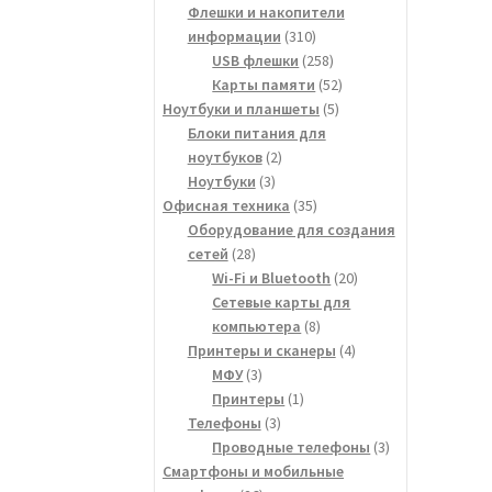
товаров
Флешки и накопители
310
информации
310
товаров
258
USB флешки
258
товаров
52
Карты памяти
52
5
товара
Ноутбуки и планшеты
5
товаров
Блоки питания для
2
ноутбуков
2
3
товара
Ноутбуки
3
товара
35
Офисная техника
35
товаров
Оборудование для создания
28
сетей
28
товаров
20
Wi-Fi и Bluetooth
20
товаров
Сетевые карты для
8
компьютера
8
товаров
4
Принтеры и сканеры
4
3
товара
МФУ
3
товара
1
Принтеры
1
3
товар
Телефоны
3
товара
3
Проводные телефоны
3
товара
Смартфоны и мобильные