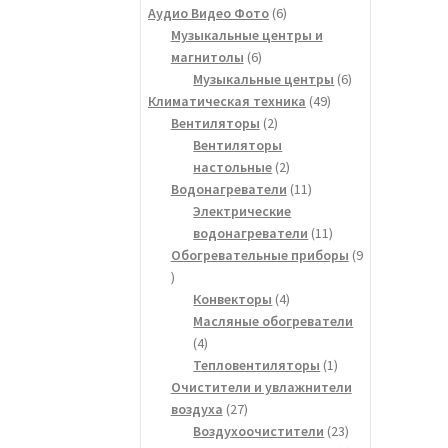
товаров
6
Аудио Видео Фото
6
товаров
Музыкальные центры и
6
магнитолы
6
товаров
6
Музыкальные центры
6
49
товаров
Климатическая техника
49
2
товаров
Вентиляторы
2
товара
Вентиляторы
2
настольные
2
товара
11
Водонагреватели
11
товаров
Электрические
11
водонагреватели
11
товаров
Обогревательные приборы
9
9
товаров
4
Конвекторы
4
товара
Масляные обогреватели
4
4
товара
1
Тепловентиляторы
1
товар
Очистители и увлажнители
27
воздуха
27
товаров
23
Воздухоочистители
23