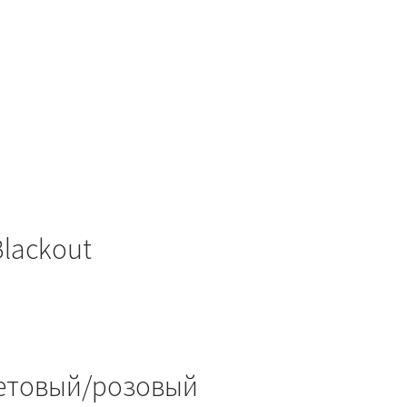
lackout
етовый/розовый