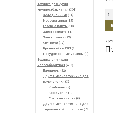
товаров
Техника для кухни
301
крупногабаритная
301
Кол
54
товар
Холодильники
54
тов
35
товара
Морозильники
35
Ков
товаров
90
Газовые плиты
90
Def
47
товаров
Электроплиты
47
Blac
29
товаров
Электропечи
29
Арт
37
товаров
СВЧ печи
37
П
товаров
1
Кронштейны СВЧ
1
товар
8
Посудомоечные машины
8
товаров
Техника для кухни
402
малогабаритная
402
32
товара
Блендеры
32
товара
Другая мелкая техника для
31
измельчения
31
5
товар
Комбаины
5
товаров
17
Кофемолки
17
товаров
6
Соковыжималки
6
товаров
Другая мелкая техника для
78
термической обработки
78