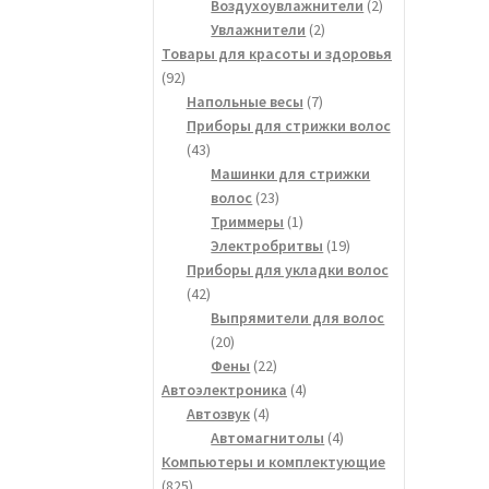
товара
2
Воздухоувлажнители
2
2
товара
Увлажнители
2
товара
Товары для красоты и здоровья
92
92
товара
7
Напольные весы
7
товаров
Приборы для стрижки волос
43
43
товара
Машинки для стрижки
23
волос
23
товара
1
Триммеры
1
товар
19
Электробритвы
19
товаров
Приборы для укладки волос
42
42
товара
Выпрямители для волос
20
20
товаров
22
Фены
22
товара
4
Автоэлектроника
4
4
товара
Автозвук
4
товара
4
Автомагнитолы
4
товара
Компьютеры и комплектующие
825
825