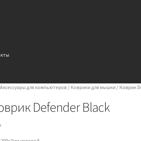
акты
/
Аксессуары для компьютеров
/
Коврики для мышки
/
Коврик D
оврик Defender Black
P
×200х3мм игровой