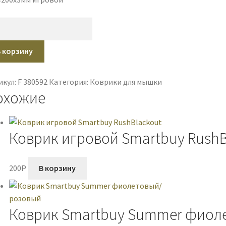
ичество
ара
рик
В корзину
ender
k
икул:
F 380592
Категория:
Коврики для мышки
охожие
Коврик игровой Smartbuy RushB
200
P
В корзину
Коврик Smartbuy Summer фиол