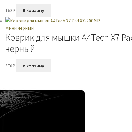
162
P
В корзину
Коврик для мышки A4Tech X7 Pa
черный
370
P
В корзину