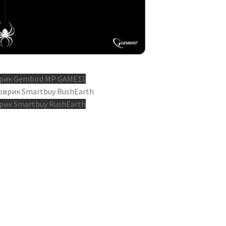
рик Gembird MP GAME11
рик Smartbuy RushEarth