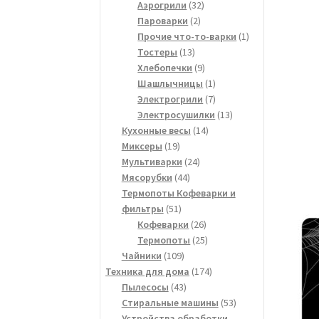
32
товаров
Аэрогрили
32
2
товара
Пароварки
2
товара
1
Прочие что-то-варки
1
13
товар
Тостеры
13
товаров
9
Хлебопечки
9
товаров
1
Шашлычницы
1
товар
7
Электрогрили
7
товаров
13
Электросушилки
13
14
товаров
Кухонные весы
14
19
товаров
Миксеры
19
товаров
24
Мультиварки
24
44
товара
Мясорубки
44
товара
Термопоты Кофеварки и
51
фильтры
51
товар
26
Кофеварки
26
товаров
25
Термопоты
25
109
товаров
Чайники
109
товаров
174
Техника для дома
174
43
товара
Пылесосы
43
товара
53
Стиральные машины
53
товара
Устройства обработки