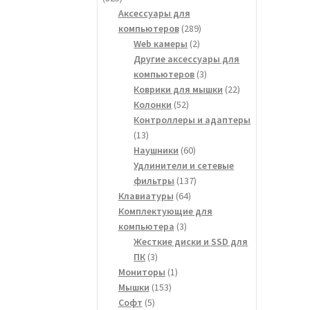
товаров
Аксессуары для
289
компьютеров
289
2
товаров
Web камеры
2
товара
Другие аксессуары для
3
компьютеров
3
товара
22
Коврики для мышки
22
52
товара
Колонки
52
товара
Контроллеры и адаптеры
13
13
товаров
60
Наушники
60
товаров
Удлинители и сетевые
137
фильтры
137
64
товаров
Клавиатуры
64
товара
Комплектующие для
3
компьютера
3
товара
Жесткие диски и SSD для
3
ПК
3
товара
1
Мониторы
1
153
товар
Мышки
153
5
товара
Софт
5