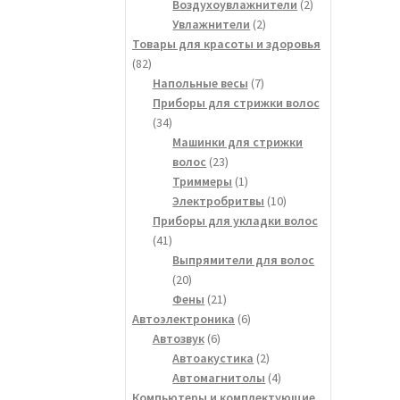
товара
2
Воздухоувлажнители
2
2
товара
Увлажнители
2
товара
Товары для красоты и здоровья
82
82
товара
7
Напольные весы
7
товаров
Приборы для стрижки волос
34
34
товара
Машинки для стрижки
23
волос
23
товара
1
Триммеры
1
товар
10
Электробритвы
10
товаров
Приборы для укладки волос
41
41
товар
Выпрямители для волос
20
20
товаров
21
Фены
21
товар
6
Автоэлектроника
6
6
товаров
Автозвук
6
товаров
2
Автоакустика
2
товара
4
Автомагнитолы
4
товара
Компьютеры и комплектующие