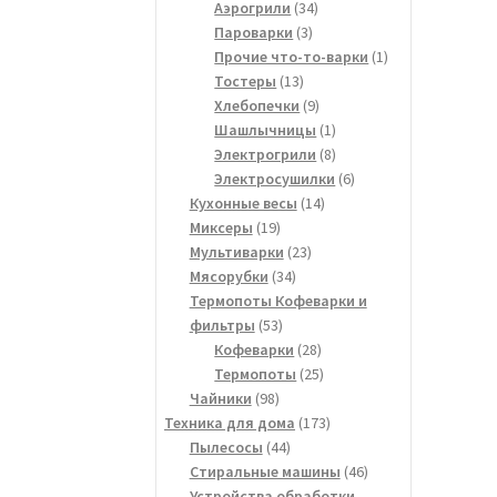
34
товаров
Аэрогрили
34
3
товара
Пароварки
3
товара
1
Прочие что-то-варки
1
13
товар
Тостеры
13
товаров
9
Хлебопечки
9
товаров
1
Шашлычницы
1
товар
8
Электрогрили
8
товаров
6
Электросушилки
6
14
товаров
Кухонные весы
14
19
товаров
Миксеры
19
товаров
23
Мультиварки
23
34
товара
Мясорубки
34
товара
Термопоты Кофеварки и
53
фильтры
53
товара
28
Кофеварки
28
товаров
25
Термопоты
25
98
товаров
Чайники
98
товаров
173
Техника для дома
173
44
товара
Пылесосы
44
товара
46
Стиральные машины
46
товаров
Устройства обработки