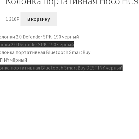
Колонка портативная Hoco HC9
1 310
P
В корзину
онки 2.0 Defender SPK-190 черный
онка портативная Bluetooth SmartBuy DESTINY чёрный