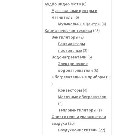
товаров
6
Аудио Видео Фото
6
товаров
Музыкальные центры и
6
магнитолы
6
товаров
6
Музыкальные центры
6
43
товаров
Климатическая техника
43
2
товара
Вентиляторы
2
товара
Вентиляторы
2
настольные
2
товара
6
Водонагреватели
6
товаров
Электрические
6
водонагреватели
6
товаров
Обогревательные приборы
9
9
товаров
4
Конвекторы
4
товара
Масляные обогреватели
4
4
товара
1
Тепловентиляторы
1
товар
Очистители и увлажнители
26
воздуха
26
товаров
22
Воздухоочистители
22