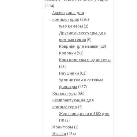
834
834
товара
Аксессуары для
295
компьютеров
295
2
товаров
Web камеры
2
товара
Другие аксессуары для
6
компьютеров
6
товаров
23
Коврики для мышки
23
52
товара
Колонки
52
товара
Контроллеры и адаптеры
13
13
товаров
62
Наушники
62
товара
Удлинители и сетевые
137
фильтры
137
66
товаров
Клавиатуры
66
товаров
Комплектующие для
3
компьютера
3
товара
Жесткие диски и SSD для
3
ПК
3
товара
1
Мониторы
1
154
товар
Мышки
154