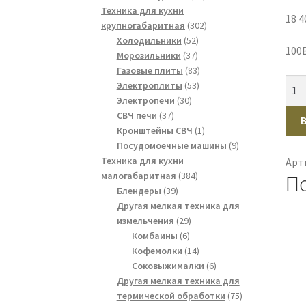
товаров
Техника для кухни
18 4
302
крупногабаритная
302
52
товара
Холодильники
52
100
37
товара
Морозильники
37
товаров
83
Газовые плиты
83
Кол
53
товара
Электроплиты
53
тов
30
товара
Электропечи
30
37
товаров
СВЧ печи
37
Кол
товаров
1
Кронштейны СВЧ
1
пор
товар
9
Посудомоечные машины
9
Blu
товаров
Техника для кухни
Арт
Sma
384
малогабаритная
384
П
521
39
товара
Блендеры
39
W1
товаров
Другая мелкая техника для
чер
29
измельчения
29
6
товаров
Комбаины
6
товаров
14
Кофемолки
14
товаров
6
Соковыжималки
6
товаров
Другая мелкая техника для
75
термической обработки
75