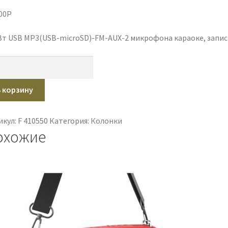
00
P
Вт USB MP3(USB-microSD)-FM-AUX-2 микрофона караоке, запис
ичество
ара
онка
В корзину
тативная
etooth
икул:
F 410550
Категория:
Колонки
rtBuy
охожие
0
ный