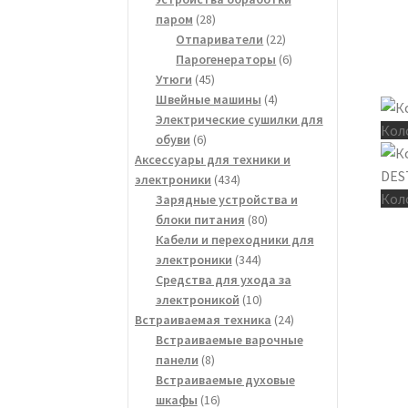
28
паром
28
товаров
22
Отпариватели
22
товара
6
Парогенераторы
6
45
товаров
Утюги
45
товаров
4
Швейные машины
4
товара
Электрические сушилки для
Кол
6
обуви
6
товаров
Аксессуары для техники и
434
электроники
434
Кол
товара
Зарядные устройства и
80
блоки питания
80
товаров
Кабели и переходники для
344
электроники
344
товара
Средства для ухода за
10
электроникой
10
товаров
24
Встраиваемая техника
24
товара
Встраиваемые варочные
8
панели
8
товаров
Встраиваемые духовые
16
шкафы
16