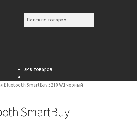
Искать:
Поиск
0
P
0 товаров
я Bluetooth SmartBuy 5210 W1 черный
ooth SmartBuy