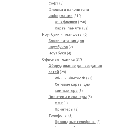
5
товара
Софт
5
товаров
Флешки и накопители
310
информации
310
товаров
258
USB флешки
258
товаров
52
Карты памяти
52
6
товара
Ноутбуки и планшеты
6
товаров
Блоки питания для
2
ноутбуков
2
4
товара
Ноутбуки
4
товара
37
Офисная техника
37
товаров
Оборудование для создания
29
сетей
29
товаров
21
Wi-Fi и Bluetooth
21
товар
Сетевые карты для
8
компьютера
8
товаров
5
Принтеры и сканеры
5
3
товаров
МФУ
3
товара
2
Принтеры
2
3
товара
Телефоны
3
товара
3
Проводные телефоны
3