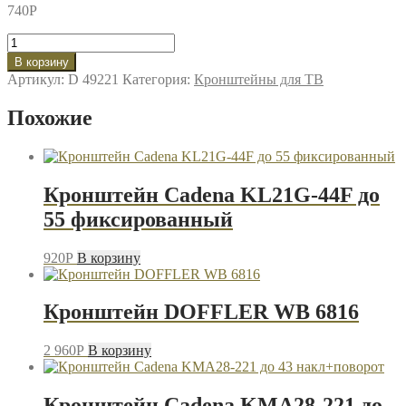
740
P
Количество
товара
В корзину
Кронштейн
Артикул:
D 49221
Категория:
Кронштейны для ТВ
Mart
02M
Похожие
белый
для
СВЧ
Кронштейн Cadena KL21G-44F до
55 фиксированный
920
P
В корзину
Кронштейн DOFFLER WB 6816
2 960
P
В корзину
Кронштейн Cadena KMA28-221 до