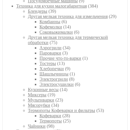
товар
9
Посудомоечные машины
9
товаров
384
Техника для кухни малогабаритная
384
39
товара
Блендеры
39
товаров
29
Другая мелкая техника для измельчения
29
6
товаро
Комбаины
6
товаров
14
Кофемолки
14
товаров
6
Соковыжималки
6
товаров
Другая мелкая техника для термической
75
обработки
75
товаров
34
Аэрогрили
34
3
товара
Пароварки
3
товара
1
Прочие что-то-варки
1
13
товар
Тостеры
13
товаров
9
Хлебопечки
9
товаров
1
Шашлычницы
1
8
товар
Электрогрили
8
товаров
6
Электросушилки
6
14
товаров
Кухонные весы
14
19
товаров
Миксеры
19
товаров
23
Мультиварки
23
34
товара
Мясорубки
34
товара
53
Термопоты Кофеварки и фильтры
53
28
товара
Кофеварки
28
товаров
25
Термопоты
25
98
товаров
Чайники
98