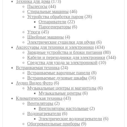
товаров
173
Техника для дома
173
44
товара
Пылесосы
44
товара
46
Стиральные машины
46
товаров
28
Устройства обработки паром
28
22
товаров
Отпариватели
22
товара
6
Парогенераторы
6
45
товаров
Утюги
45
товаров
4
Швейные машины
4
товара
6
Электрические сушилки для обуви
6
товаров
434
Аксессуары для техники и электроники
434
товара
80
Зарядные устройства и блоки питания
80
товаров
344
Кабели и переходники для электроники
344
10
товара
Средства для ухода за электроникой
10
24
товаров
Встраиваемая техника
24
товара
8
Встраиваемые варочные панели
8
16
товаров
Встраиваемые духовые шкафы
16
6
товаров
Аудио Видео Фото
6
товаров
6
Музыкальные центры и магнитолы
6
6
товаров
Музыкальные центры
6
43
товаров
Климатическая техника
43
2
товара
Вентиляторы
2
товара
2
Вентиляторы настольные
2
6
товара
Водонагреватели
6
товаров
6
Электрические водонагреватели
6
9
товаров
Обогревательные приборы
9