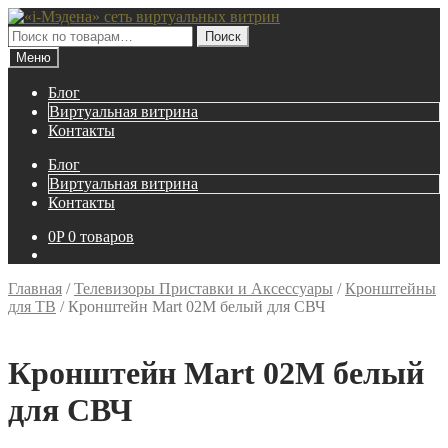
Перейти
Перейти
к
к
Искать:
Поиск
навигации
содержимому
Меню
Блог
Виртуальная витрина
Контакты
Блог
Виртуальная витрина
Контакты
0
P
0 товаров
Главная
/
Телевизоры Приставки и Аксессуары
/
Кронштейны
для ТВ
/
Кронштейн Mart 02M белый для СВЧ
Кронштейн Mart 02M белый
для СВЧ