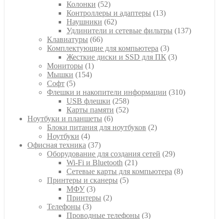
52
товара
Колонки
52
товара
13
Контроллеры и адаптеры
13
62
товаров
Наушники
62
товара
137
Удлинители и сетевые фильтры
137
66
товаров
Клавиатуры
66
товаров
3
Комплектующие для компьютера
3
товара
3
Жесткие диски и SSD для ПК
3
1
товара
Мониторы
1
154
товар
Мышки
154
5
товара
Софт
5
товаров
310
Флешки и накопители информации
310
258
товаров
USB флешки
258
52
товаров
Карты памяти
52
6
товара
Ноутбуки и планшеты
6
товаров
2
Блоки питания для ноутбуков
2
4
товара
Ноутбуки
4
товара
37
Офисная техника
37
товаров
29
Оборудование для создания сетей
29
21
товаров
Wi-Fi и Bluetooth
21
товар
8
Сетевые карты для компьютера
8
5
товаров
Принтеры и сканеры
5
3
товаров
МФУ
3
товара
2
Принтеры
2
3
товара
Телефоны
3
товара
3
Проводные телефоны
3