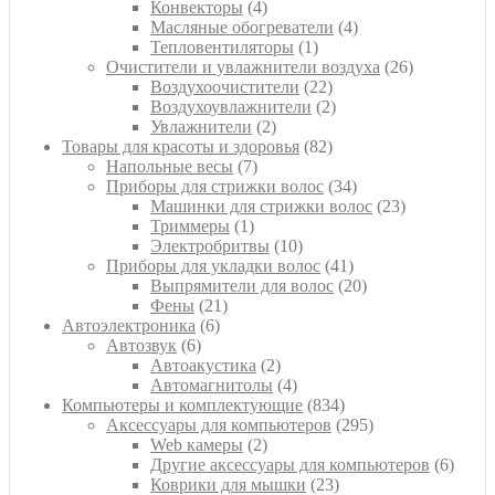
4
товаров
Конвекторы
4
товара
4
Масляные обогреватели
4
1
товара
Тепловентиляторы
1
товар
26
Очистители и увлажнители воздуха
26
22
товаров
Воздухоочистители
22
товара
2
Воздухоувлажнители
2
2
товара
Увлажнители
2
товара
82
Товары для красоты и здоровья
82
7
товара
Напольные весы
7
товаров
34
Приборы для стрижки волос
34
товара
23
Машинки для стрижки волос
23
1
товара
Триммеры
1
товар
10
Электробритвы
10
товаров
41
Приборы для укладки волос
41
товар
20
Выпрямители для волос
20
21
товаров
Фены
21
6
товар
Автоэлектроника
6
6
товаров
Автозвук
6
товаров
2
Автоакустика
2
товара
4
Автомагнитолы
4
товара
834
Компьютеры и комплектующие
834
товара
295
Аксессуары для компьютеров
295
2
товаров
Web камеры
2
товара
6
Другие аксессуары для компьютеров
6
23
товар
Коврики для мышки
23