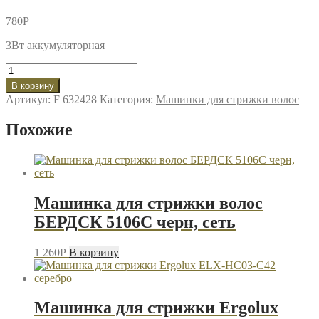
780
P
3Вт аккумуляторная
Количество
товара
В корзину
Машинка
Артикул:
F 632428
Категория:
Машинки для стрижки волос
для
стрижки
Похожие
Homestar
HS-
9067
чёрный
Машинка для стрижки волос
БЕРДСК 5106С черн, сеть
1 260
P
В корзину
Машинка для стрижки Ergolux