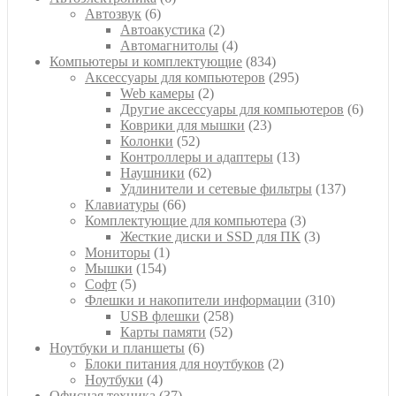
6
товаров
Автозвук
6
товаров
2
Автоакустика
2
товара
4
Автомагнитолы
4
товара
834
Компьютеры и комплектующие
834
товара
295
Аксессуары для компьютеров
295
2
товаров
Web камеры
2
товара
6
Другие аксессуары для компьютеров
6
23
товар
Коврики для мышки
23
52
товара
Колонки
52
товара
13
Контроллеры и адаптеры
13
62
товаров
Наушники
62
товара
137
Удлинители и сетевые фильтры
137
66
товаров
Клавиатуры
66
товаров
3
Комплектующие для компьютера
3
товара
3
Жесткие диски и SSD для ПК
3
1
товара
Мониторы
1
154
товар
Мышки
154
5
товара
Софт
5
товаров
310
Флешки и накопители информации
310
258
товаров
USB флешки
258
52
товаров
Карты памяти
52
6
товара
Ноутбуки и планшеты
6
товаров
2
Блоки питания для ноутбуков
2
4
товара
Ноутбуки
4
товара
37
Офисная техника
37