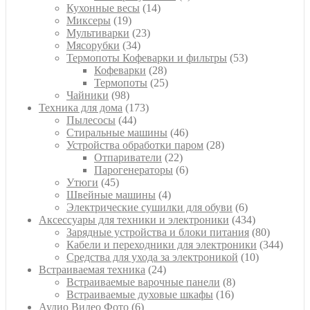
14
товаров
Кухонные весы
14
19
товаров
Миксеры
19
товаров
23
Мультиварки
23
34
товара
Мясорубки
34
товара
53
Термопоты Кофеварки и фильтры
53
28
товара
Кофеварки
28
товаров
25
Термопоты
25
98
товаров
Чайники
98
товаров
173
Техника для дома
173
44
товара
Пылесосы
44
товара
46
Стиральные машины
46
товаров
28
Устройства обработки паром
28
22
товаров
Отпариватели
22
товара
6
Парогенераторы
6
45
товаров
Утюги
45
товаров
4
Швейные машины
4
товара
6
Электрические сушилки для обуви
6
товаров
434
Аксессуары для техники и электроники
434
товара
80
Зарядные устройства и блоки питания
80
товаров
344
Кабели и переходники для электроники
344
10
товара
Средства для ухода за электроникой
10
24
товаров
Встраиваемая техника
24
товара
8
Встраиваемые варочные панели
8
16
товаров
Встраиваемые духовые шкафы
16
6
товаров
Аудио Видео Фото
6