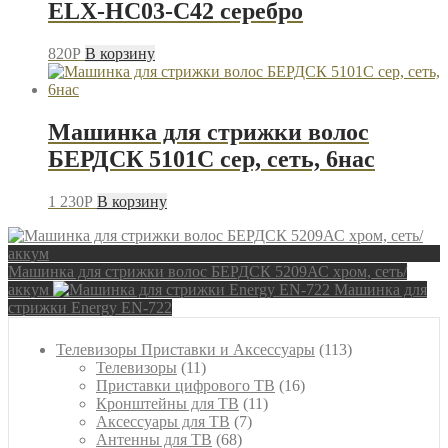
ELX-HC03-C42 серебро
820
P
В корзину
Машинка для стрижки волос
БЕРДСК 5101С сер, сеть, 6нас
1 230
P
В корзину
Машинка для стрижки волос БЕРДСК 5209АС хром, сеть/
аккум
Машинка для
стрижки Energy EN-722
113
Телевизоры Приставки и Аксессуары
113
11
товаров
Телевизоры
11
товаров
16
Приставки цифрового ТВ
16
11
товаров
Кронштейны для ТВ
11
7
товаров
Аксессуары для ТВ
7
68
товаров
Антенны для ТВ
68