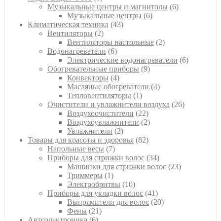
товаров
6
Музыкальные центры и магнитолы
6
6
товаров
Музыкальные центры
6
43
товаров
Климатическая техника
43
2
товара
Вентиляторы
2
товара
2
Вентиляторы настольные
2
6
товара
Водонагреватели
6
товаров
6
Электрические водонагреватели
6
9
товаров
Обогревательные приборы
9
4
товаров
Конвекторы
4
товара
4
Масляные обогреватели
4
1
товара
Тепловентиляторы
1
товар
26
Очистители и увлажнители воздуха
26
22
товаров
Воздухоочистители
22
товара
2
Воздухоувлажнители
2
2
товара
Увлажнители
2
товара
82
Товары для красоты и здоровья
82
7
товара
Напольные весы
7
товаров
34
Приборы для стрижки волос
34
товара
23
Машинки для стрижки волос
23
1
товара
Триммеры
1
товар
10
Электробритвы
10
товаров
41
Приборы для укладки волос
41
товар
20
Выпрямители для волос
20
21
товаров
Фены
21
6
товар
Автоэлектроника
6