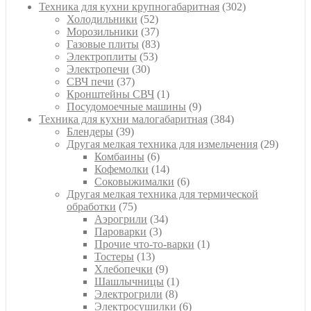
товаров
302
Техника для кухни крупногабаритная
302
52
товара
Холодильники
52
товара
37
Морозильники
37
товаров
83
Газовые плиты
83
53
товара
Электроплиты
53
30
товара
Электропечи
30
37
товаров
СВЧ печи
37
товаров
1
Кронштейны СВЧ
1
товар
9
Посудомоечные машины
9
товаров
384
Техника для кухни малогабаритная
384
39
товара
Блендеры
39
товаров
29
Другая мелкая техника для измельчения
29
6
товаро
Комбаины
6
товаров
14
Кофемолки
14
товаров
6
Соковыжималки
6
товаров
Другая мелкая техника для термической
75
обработки
75
товаров
34
Аэрогрили
34
3
товара
Пароварки
3
товара
1
Прочие что-то-варки
1
13
товар
Тостеры
13
товаров
9
Хлебопечки
9
товаров
1
Шашлычницы
1
8
товар
Электрогрили
8
товаров
6
Электросушилки
6