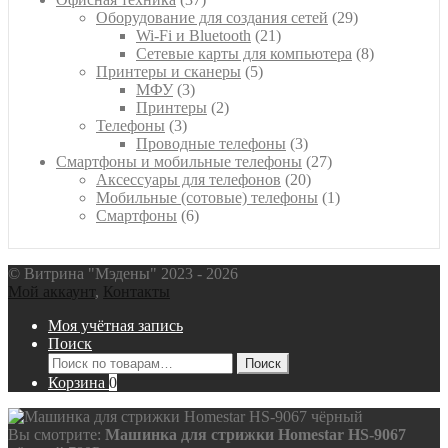
товаров
29
Оборудование для создания сетей
29
21
товаров
Wi-Fi и Bluetooth
21
товар
8
Сетевые карты для компьютера
8
5
товаров
Принтеры и сканеры
5
3
товаров
МФУ
3
товара
2
Принтеры
2
3
товара
Телефоны
3
товара
3
Проводные телефоны
3
товара
27
Смартфоны и мобильные телефоны
27
20
товаров
Аксессуары для телефонов
20
товаров
1
Мобильные (сотовые) телефоны
1
6
товар
Смартфоны
6
товаров
© Витрина "Мэдены" 2023 - 2026
Мой аккаунт
,
Контакты
Моя учётная запись
Поиск
Искать:
Поиск
Корзина
0
Вы смотрите:
Машинка для стрижки Homestar HS-9067