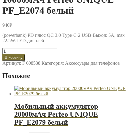
PF_E2074 белый
940
P
(powerbank) PD плюс QC 3.0-Type-C-2 USB-Выход: 5A, max
22.5W-LED-дисплей
Количество
товара
В корзину
Мобильный
Артикул:
F 608538
Категория:
Аксессуары для телефонов
аккумулятор
10000мАч
Похожие
Perfeo
UNIQUE
PF_E2074
белый
Мобильный аккумулятор
20000мАч Perfeo UNIQUE
PF_E2079 белый