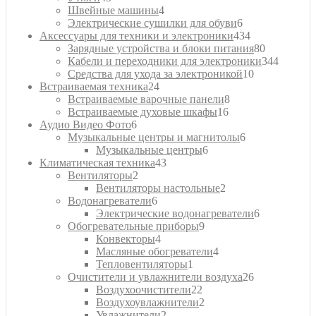
товаров
4
Швейные машины
4
товара
6
Электрические сушилки для обуви
6
товаров
434
Аксессуары для техники и электроники
434
товара
80
Зарядные устройства и блоки питания
80
товаров
344
Кабели и переходники для электроники
344
10
товара
Средства для ухода за электроникой
10
24
товаров
Встраиваемая техника
24
товара
8
Встраиваемые варочные панели
8
16
товаров
Встраиваемые духовые шкафы
16
6
товаров
Аудио Видео Фото
6
товаров
6
Музыкальные центры и магнитолы
6
6
товаров
Музыкальные центры
6
43
товаров
Климатическая техника
43
2
товара
Вентиляторы
2
товара
2
Вентиляторы настольные
2
6
товара
Водонагреватели
6
товаров
6
Электрические водонагреватели
6
9
товаров
Обогревательные приборы
9
4
товаров
Конвекторы
4
товара
4
Масляные обогреватели
4
1
товара
Тепловентиляторы
1
товар
26
Очистители и увлажнители воздуха
26
22
товаров
Воздухоочистители
22
товара
2
Воздухоувлажнители
2
2
товара
Увлажнители
2