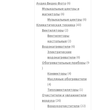
товаров
6
Аудио Видео Фото
6
товаров
Музыкальные центры и
6
магнитолы
6
товаров
6
Музыкальные центры
6
43
товаров
Климатическая техника
43
2
товара
Вентиляторы
2
товара
Вентиляторы
2
настольные
2
товара
6
Водонагреватели
6
товаров
Электрические
6
водонагреватели
6
товаров
Обогревательные приборы
9
9
товаров
4
Конвекторы
4
товара
Масляные обогреватели
4
4
товара
1
Тепловентиляторы
1
товар
Очистители и увлажнители
26
воздуха
26
товаров
22
Воздухоочистители
22