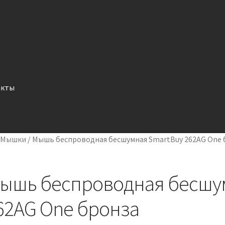
акты
/
Мышки
/
Мышь беспроводная бесшумная SmartBuy 262AG One 
ышь беспроводная бесшу
62AG One бронза