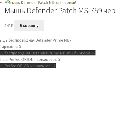
Мышь Defender Patch MS-759 че
141
P
В корзину
ь беспроводная Defender Prime MB-053 бирюзовый
ь Perfeo ORION чёрная/серый