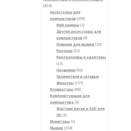
834
834
товара
Аксессуары для
295
компьютеров
295
2
товаров
Web камеры
2
товара
Другие аксессуары для
6
компьютеров
6
товаров
23
Коврики для мышки
23
52
товара
Колонки
52
товара
Контроллеры и адаптеры
13
13
товаров
62
Наушники
62
товара
Удлинители и сетевые
137
фильтры
137
66
товаров
Клавиатуры
66
товаров
Комплектующие для
3
компьютера
3
товара
Жесткие диски и SSD для
3
ПК
3
товара
1
Мониторы
1
154
товар
Мышки
154