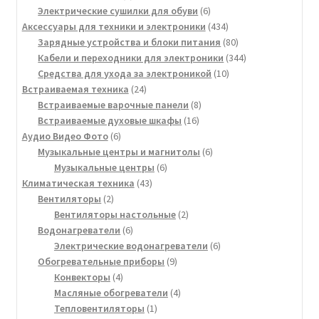
товара
6
Электрические сушилки для обуви
6
товаров
434
Аксессуары для техники и электроники
434
товара
80
Зарядные устройства и блоки питания
80
товаров
344
Кабели и переходники для электроники
344
10
товара
Средства для ухода за электроникой
10
24
товаров
Встраиваемая техника
24
товара
8
Встраиваемые варочные панели
8
16
товаров
Встраиваемые духовые шкафы
16
6
товаров
Аудио Видео Фото
6
товаров
6
Музыкальные центры и магнитолы
6
6
товаров
Музыкальные центры
6
43
товаров
Климатическая техника
43
2
товара
Вентиляторы
2
товара
2
Вентиляторы настольные
2
6
товара
Водонагреватели
6
товаров
6
Электрические водонагреватели
6
9
товаров
Обогревательные приборы
9
4
товаров
Конвекторы
4
товара
4
Масляные обогреватели
4
1
товара
Тепловентиляторы
1