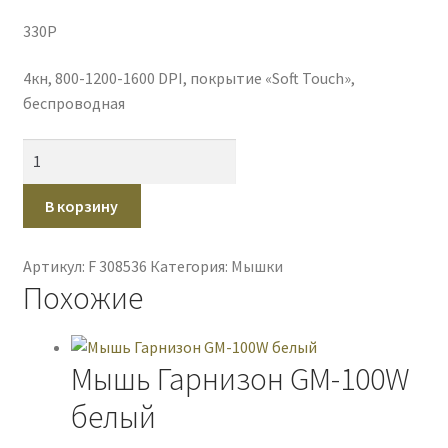
330
P
4кн, 800-1200-1600 DPI, покрытие «Soft Touch»,
беспроводная
Количество
товара
Мышь
В корзину
беспроводная
Defender
Артикул:
F 308536
Категория:
Мышки
Accura
Похожие
MM-
935
черный
Мышь Гарнизон GM-100W
белый