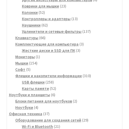
23
товаров
Коврики для мышки
23
52
товара
Колонки
52
товара
13
Контроллеры и адаптеры
13
62
товаров
Наушники
62
товара
137
Удлинители и сетевые фильтры
137
66
товаров
Клавиатуры
66
товаров
3
Комплектующие для компьютера
3
3
товара
Жесткие диски и SSD для ПК
3
1
товара
Мониторы
1
154
товар
Мышки
154
5
товара
Софт
5
товаров
310
Флешки и накопители информации
310
258
товаров
USB флешки
258
товаров
52
Карты памяти
52
6
товара
Ноутбуки и планшеты
6
товаров
2
Блоки питания для ноутбуков
2
4
товара
Ноутбуки
4
товара
37
Офисная техника
37
товаров
29
Оборудование для создания сетей
29
21
товаров
Wi-Fi и Bluetooth
21