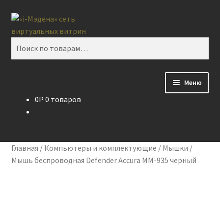
Перейти
Перейти
Поиск
к
к
навигации
содержимому
Искать:
Меню
0
P
0 товаров
Блог
Виртуальная витрина
Главная
/
Компьютеры и комплектующие
/
Мышки
/
Контакты
Мышь беспроводная Defender Accura MM-935 черный