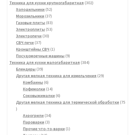
товаров
302
Техника для кухни крупногабаритная
302
52
товара
Холодильники
52
37
товара
Морозильники
37
товаров
83
Газовые плиты
83
53
товара
Электроплиты
53
30
товара
Электропечи
30
37
товаров
СВЧ печи
37
товаров
1
Кронштейны СВЧ
1
товар
9
Посудомоечные машины
9
товаров
384
Техника для кухни малогабаритная
384
39
товара
Блендеры
39
товаров
29
Другая мелкая техника для измельчения
29
6
товаров
Комбаины
6
товаров
14
Кофемолки
14
товаров
6
Соковыжималки
6
товаров
Другая мелкая техника для термической обработки
75
75
товаров
34
Аэрогрили
34
3
товара
Пароварки
3
товара
1
Прочие что-то-варки
1