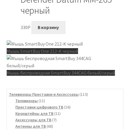
черный
330
P
В корзину
Мышь SmartBuy One 212-K черный
Мышь беспроводная SmartBuy 344CAG белый/серый
113
Телевизоры Приставки и Аксессуары
113
11
товаров
Телевизоры
11
товаров
16
Приставки цифрового ТВ
16
11
товаров
Кронштейны для ТВ
11
7
товаров
Аксессуары для ТВ
7
68
товаров
Антенны для ТВ
68