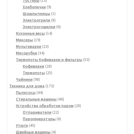
13
товар
Тостеры
13
товаров
9
Хлебопечки
9
товаров
1
Шашлычницы
1
товар
8
Электрогрили
8
товаров
6
Электросушилки
6
14
товаров
Кухонные весы
14
19
товаров
Миксеры
19
товаров
23
Мультиварки
23
34
товара
Мясорубки
34
товара
53
Термопоты Кофеварки и фильтры
53
28
товара
Кофеварки
28
товаров
25
Термопоты
25
98
товаров
Чайники
98
товаров
173
Техника для дома
173
44
товара
Пылесосы
44
товара
46
Стиральные машины
46
товаров
28
Устройства обработки паром
28
22
товаров
Отпариватели
22
товара
6
Парогенераторы
6
45
товаров
Утюги
45
товаров
4
Швейные машины
4