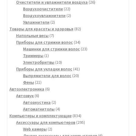
товар
26
Очистители и увлажнители воздуха
26
22
товаров
Воздухоочистители
22
товара
2
Воздухоувлажнители
2
2
товара
Увлажнители
2
товара
82
Товары для красоты и здоровья
82
7
товара
Напольные весы
7
товаров
34
Приборы для стрижки волос
34
товара
23
Машинки для стрижки волос
23
1
товара
Триммеры
1
товар
10
Электробритвы
10
товаров
41
Приборы для укладки волос
41
20
товар
Выпрямители для волос
20
21
товаров
Фены
21
товар
6
Автоэлектроника
6
6
товаров
Автозвук
6
товаров
2
Автоакустика
2
товара
4
Автомагнитолы
4
товара
834
Компьютеры и комплектующие
834
товара
295
Аксессуары для компьютеров
295
2
товаров
Web камеры
2
товара
6
Другие аксессуары для компьютеров
6