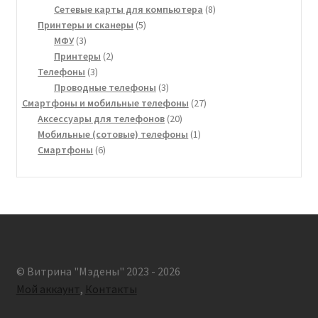
товар
8
Сетевые карты для компьютера
8
5
товаров
Принтеры и сканеры
5
3
товаров
МФУ
3
товара
2
Принтеры
2
3
товара
Телефоны
3
товара
3
Проводные телефоны
3
товара
27
Смартфоны и мобильные телефоны
27
20
товаров
Аксессуары для телефонов
20
товаров
1
Мобильные (сотовые) телефоны
1
6
товар
Смартфоны
6
товаров
© Витрина "Мэдены" 2023 - 2026
Мой аккаунт
,
Контакты