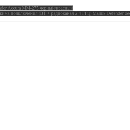
der Accura MM-275 черный/красный
Мышь Defender бес