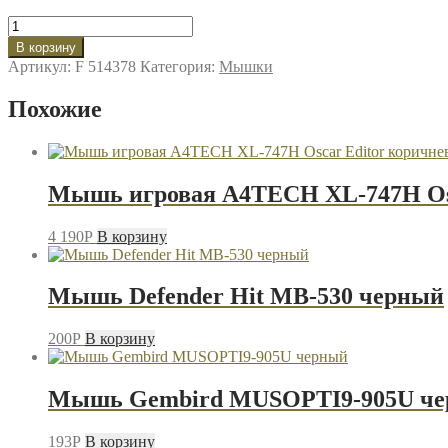
Количество
товара
В корзину
Мышь
Артикул:
F 514378
Категория:
Мышки
беспроводная
SmartBuy
Похожие
266AG
розовый
градиент
Мышь игровая A4TECH XL-747H Osc
4 190
P
В корзину
Мышь Defender Hit MB-530 черный
200
P
В корзину
Мышь Gembird MUSOPTI9-905U ч
193
P
В корзину