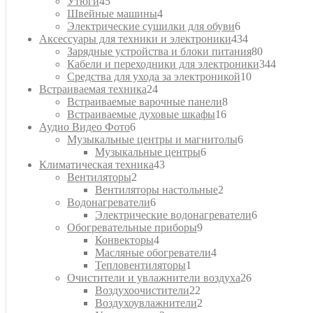
45
товаров
Утюги
45
товаров
4
Швейные машины
4
товара
6
Электрические сушилки для обуви
6
товаров
434
Аксессуары для техники и электроники
434
товара
80
Зарядные устройства и блоки питания
80
товаров
344
Кабели и переходники для электроники
344
10
товара
Средства для ухода за электроникой
10
24
товаров
Встраиваемая техника
24
товара
8
Встраиваемые варочные панели
8
16
товаров
Встраиваемые духовые шкафы
16
6
товаров
Аудио Видео Фото
6
товаров
6
Музыкальные центры и магнитолы
6
6
товаров
Музыкальные центры
6
43
товаров
Климатическая техника
43
2
товара
Вентиляторы
2
товара
2
Вентиляторы настольные
2
6
товара
Водонагреватели
6
товаров
6
Электрические водонагреватели
6
9
товаров
Обогревательные приборы
9
4
товаров
Конвекторы
4
товара
4
Масляные обогреватели
4
1
товара
Тепловентиляторы
1
товар
26
Очистители и увлажнители воздуха
26
22
товаров
Воздухоочистители
22
товара
2
Воздухоувлажнители
2