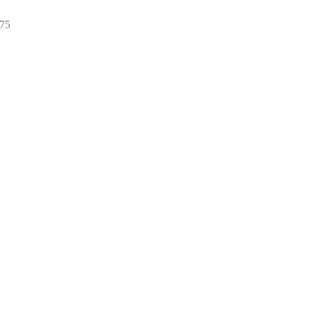
75
75
товаров