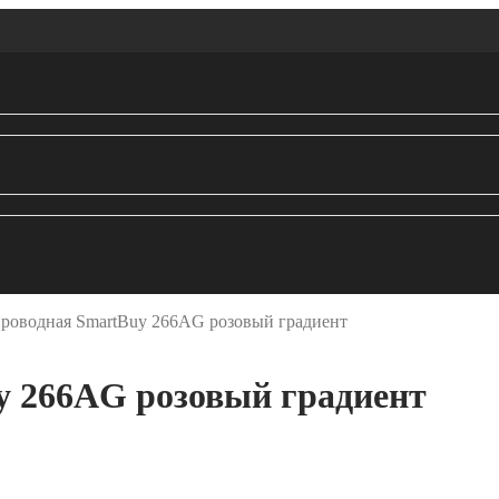
роводная SmartBuy 266AG розовый градиент
 266AG розовый градиент