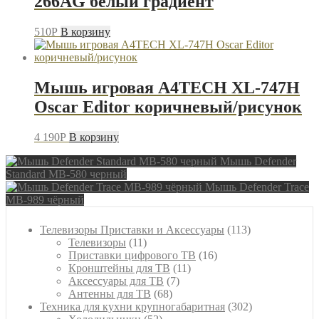
266AG белый градиент
510
P
В корзину
Мышь игровая A4TECH XL-747H
Oscar Editor коричневый/рисунок
4 190
P
В корзину
Мышь Defender
Standard MB-580 черный
Мышь Defender Trace
MB-989 чёрный
113
Телевизоры Приставки и Аксессуары
113
11
товаров
Телевизоры
11
товаров
16
Приставки цифрового ТВ
16
11
товаров
Кронштейны для ТВ
11
7
товаров
Аксессуары для ТВ
7
68
товаров
Антенны для ТВ
68
товаров
302
Техника для кухни крупногабаритная
302
52
товара