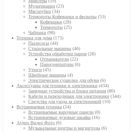
19
товаров
Миксеры
19
товаров
23
Мультиварки
23
34
товара
Мясорубки
34
товара
53
Термопоты Кофеварки и фильтры
53
28
товара
Кофеварки
28
товаров
25
Термопоты
25
98
товаров
Чайники
98
товаров
173
Техника для дома
173
44
товара
Пылесосы
44
товара
46
Стиральные машины
46
товаров
28
Устройства обработки паром
28
22
товаров
Отпариватели
22
товара
6
Парогенераторы
6
45
товаров
Утюги
45
товаров
4
Швейные машины
4
товара
6
Электрические сушилки для обуви
6
товаров
434
Аксессуары для техники и электроники
434
товара
80
Зарядные устройства и блоки питания
80
товаров
344
Кабели и переходники для электроники
344
10
товара
Средства для ухода за электроникой
10
24
товаров
Встраиваемая техника
24
товара
8
Встраиваемые варочные панели
8
16
товаров
Встраиваемые духовые шкафы
16
6
товаров
Аудио Видео Фото
6
товаров
6
Музыкальные центры и магнитолы
6