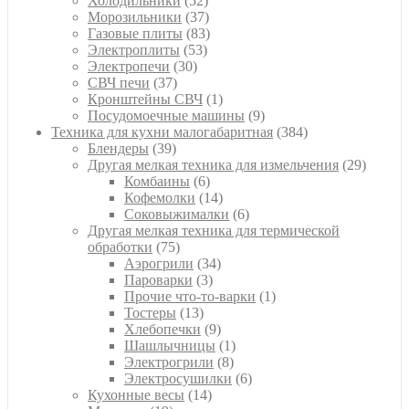
Холодильники
52
товара
37
Морозильники
37
товаров
83
Газовые плиты
83
53
товара
Электроплиты
53
30
товара
Электропечи
30
37
товаров
СВЧ печи
37
товаров
1
Кронштейны СВЧ
1
товар
9
Посудомоечные машины
9
товаров
384
Техника для кухни малогабаритная
384
39
товара
Блендеры
39
товаров
29
Другая мелкая техника для измельчения
29
6
товаро
Комбаины
6
товаров
14
Кофемолки
14
товаров
6
Соковыжималки
6
товаров
Другая мелкая техника для термической
75
обработки
75
товаров
34
Аэрогрили
34
3
товара
Пароварки
3
товара
1
Прочие что-то-варки
1
13
товар
Тостеры
13
товаров
9
Хлебопечки
9
товаров
1
Шашлычницы
1
8
товар
Электрогрили
8
товаров
6
Электросушилки
6
14
товаров
Кухонные весы
14