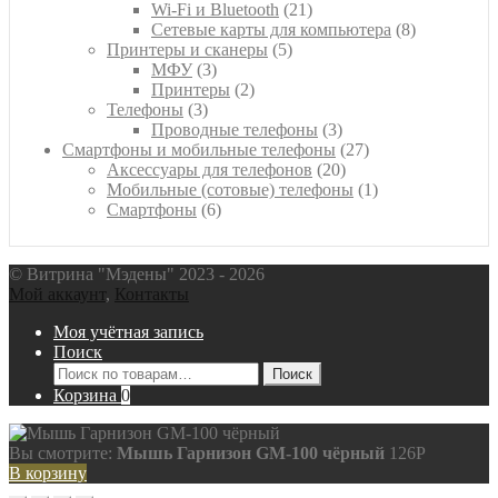
21
товаров
Wi-Fi и Bluetooth
21
товар
8
Сетевые карты для компьютера
8
5
товаров
Принтеры и сканеры
5
3
товаров
МФУ
3
товара
2
Принтеры
2
3
товара
Телефоны
3
товара
3
Проводные телефоны
3
товара
27
Смартфоны и мобильные телефоны
27
20
товаров
Аксессуары для телефонов
20
товаров
1
Мобильные (сотовые) телефоны
1
6
товар
Смартфоны
6
товаров
© Витрина "Мэдены" 2023 - 2026
Мой аккаунт
,
Контакты
Моя учётная запись
Поиск
Искать:
Поиск
Корзина
0
Вы смотрите:
Мышь Гарнизон GM-100 чёрный
126
P
В корзину