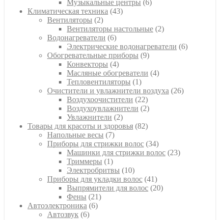
6
товаров
Музыкальные центры
6
43
товаров
Климатическая техника
43
2
товара
Вентиляторы
2
товара
2
Вентиляторы настольные
2
6
товара
Водонагреватели
6
товаров
6
Электрические водонагреватели
6
9
товаров
Обогревательные приборы
9
4
товаров
Конвекторы
4
товара
4
Масляные обогреватели
4
1
товара
Тепловентиляторы
1
товар
26
Очистители и увлажнители воздуха
26
22
товаров
Воздухоочистители
22
товара
2
Воздухоувлажнители
2
2
товара
Увлажнители
2
товара
82
Товары для красоты и здоровья
82
7
товара
Напольные весы
7
товаров
34
Приборы для стрижки волос
34
товара
23
Машинки для стрижки волос
23
1
товара
Триммеры
1
товар
10
Электробритвы
10
товаров
41
Приборы для укладки волос
41
товар
20
Выпрямители для волос
20
21
товаров
Фены
21
6
товар
Автоэлектроника
6
6
товаров
Автозвук
6