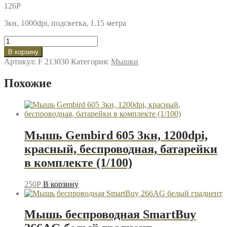
126
P
3кн, 1000dpi, подсветка, 1.15 метра
Количество
товара
В корзину
Мышь
Артикул:
F 213030
Категория:
Мышки
Гарнизон
GM-
Похожие
100
чёрный
Мышь Gembird 605 3кн, 1200dpi,
красный, беспроводная, батарейки
в комплекте (1/100)
250
P
В корзину
Мышь беспроводная SmartBuy