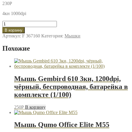
230
P
4кн 1000dpi
Количество
товара
В корзину
Мышь
Артикул:
F 367160
Категория:
Мышки
Defender
Classic
Похожие
MB-
230
черный
Мышь Gembird 610 3кн, 1200dpi,
чёрный, беспроводная, батарейка в
комплекте (1/100)
250
P
В корзину
Мышь Qumo Office Elite M55