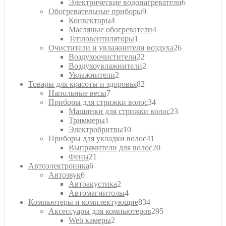
товаров
6
Электрические водонагреватели
6
9
товаров
Обогревательные приборы
9
4
товаров
Конвекторы
4
товара
4
Масляные обогреватели
4
1
товара
Тепловентиляторы
1
товар
26
Очистители и увлажнители воздуха
26
22
товаров
Воздухоочистители
22
товара
2
Воздухоувлажнители
2
2
товара
Увлажнители
2
товара
82
Товары для красоты и здоровья
82
7
товара
Напольные весы
7
товаров
34
Приборы для стрижки волос
34
товара
23
Машинки для стрижки волос
23
1
товара
Триммеры
1
товар
10
Электробритвы
10
товаров
41
Приборы для укладки волос
41
товар
20
Выпрямители для волос
20
21
товаров
Фены
21
6
товар
Автоэлектроника
6
6
товаров
Автозвук
6
товаров
2
Автоакустика
2
товара
4
Автомагнитолы
4
товара
834
Компьютеры и комплектующие
834
товара
295
Аксессуары для компьютеров
295
2
товаров
Web камеры
2