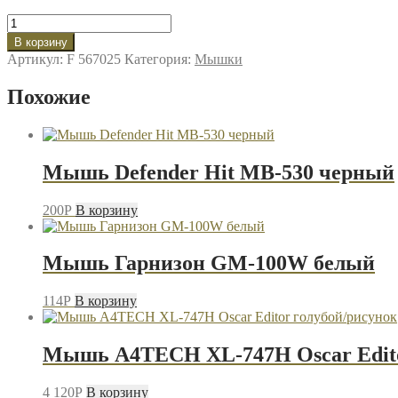
Количество
товара
В корзину
Мышь
Артикул:
F 567025
Категория:
Мышки
Defender
Trace
Похожие
MB-
989
чёрный
Мышь Defender Hit MB-530 черный
200
P
В корзину
Мышь Гарнизон GM-100W белый
114
P
В корзину
Мышь A4TECH XL-747H Oscar Edito
4 120
P
В корзину