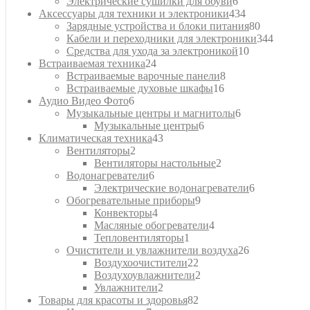
товара
6
Электрические сушилки для обуви
6
товаров
434
Аксессуары для техники и электроники
434
товара
80
Зарядные устройства и блоки питания
80
товаров
344
Кабели и переходники для электроники
344
10
товара
Средства для ухода за электроникой
10
24
товаров
Встраиваемая техника
24
товара
8
Встраиваемые варочные панели
8
16
товаров
Встраиваемые духовые шкафы
16
6
товаров
Аудио Видео Фото
6
товаров
6
Музыкальные центры и магнитолы
6
6
товаров
Музыкальные центры
6
43
товаров
Климатическая техника
43
2
товара
Вентиляторы
2
товара
2
Вентиляторы настольные
2
6
товара
Водонагреватели
6
товаров
6
Электрические водонагреватели
6
9
товаров
Обогревательные приборы
9
4
товаров
Конвекторы
4
товара
4
Масляные обогреватели
4
1
товара
Тепловентиляторы
1
товар
26
Очистители и увлажнители воздуха
26
22
товаров
Воздухоочистители
22
товара
2
Воздухоувлажнители
2
2
товара
Увлажнители
2
товара
82
Товары для красоты и здоровья
82