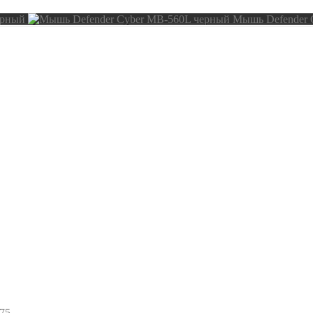
ёрный
Мышь Defender 
75
75