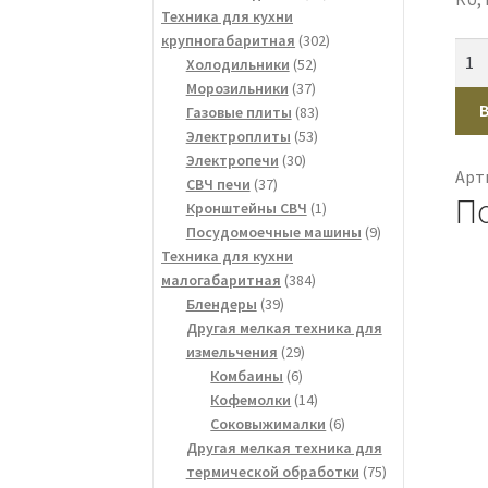
товаров
Техника для кухни
302
крупногабаритная
302
Кол
52
товара
Холодильники
52
тов
37
товара
Морозильники
37
Наб
товаров
83
Газовые плиты
83
Def
53
товара
Электроплиты
53
Dak
30
товара
Электропечи
30
Арт
37
товаров
СВЧ печи
37
C-
П
товаров
1
Кронштейны СВЧ
1
270
товар
9
Посудомоечные машины
9
чер
товаров
Техника для кухни
384
малогабаритная
384
39
товара
Блендеры
39
товаров
Другая мелкая техника для
29
измельчения
29
6
товаров
Комбаины
6
товаров
14
Кофемолки
14
товаров
6
Соковыжималки
6
товаров
Другая мелкая техника для
75
термической обработки
75