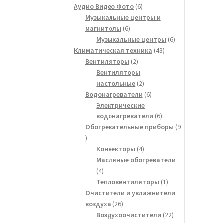
товаров
6
Аудио Видео Фото
6
товаров
Музыкальные центры и
6
магнитолы
6
товаров
6
Музыкальные центры
6
43
товаров
Климатическая техника
43
2
товара
Вентиляторы
2
товара
Вентиляторы
2
настольные
2
товара
6
Водонагреватели
6
товаров
Электрические
6
водонагреватели
6
товаров
Обогревательные приборы
9
9
товаров
4
Конвекторы
4
товара
Масляные обогреватели
4
4
товара
1
Тепловентиляторы
1
товар
Очистители и увлажнители
26
воздуха
26
товаров
22
Воздухоочистители
22