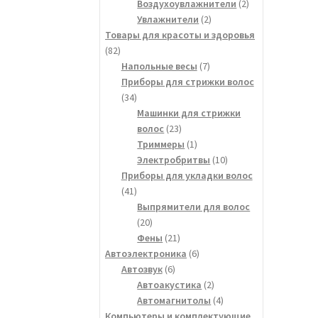
товара
2
Воздухоувлажнители
2
2
товара
Увлажнители
2
товара
Товары для красоты и здоровья
82
82
товара
7
Напольные весы
7
товаров
Приборы для стрижки волос
34
34
товара
Машинки для стрижки
23
волос
23
товара
1
Триммеры
1
товар
10
Электробритвы
10
товаров
Приборы для укладки волос
41
41
товар
Выпрямители для волос
20
20
товаров
21
Фены
21
товар
6
Автоэлектроника
6
6
товаров
Автозвук
6
товаров
2
Автоакустика
2
товара
4
Автомагнитолы
4
товара
Компьютеры и комплектующие