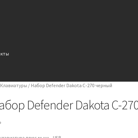
акты
/
Клавиатуры
/
Набор Defender Dakota C-270 черный
абор Defender Dakota C-27
P
 клавиатура плюс мышь, USB