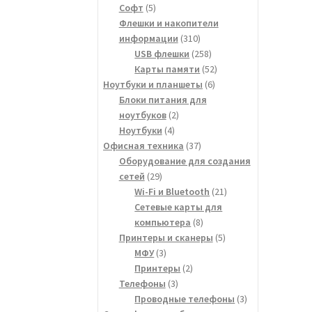
5
товара
Софт
5
товаров
Флешки и накопители
310
информации
310
товаров
258
USB флешки
258
товаров
52
Карты памяти
52
6
товара
Ноутбуки и планшеты
6
товаров
Блоки питания для
2
ноутбуков
2
4
товара
Ноутбуки
4
товара
37
Офисная техника
37
товаров
Оборудование для создания
29
сетей
29
товаров
21
Wi-Fi и Bluetooth
21
товар
Сетевые карты для
8
компьютера
8
товаров
5
Принтеры и сканеры
5
3
товаров
МФУ
3
товара
2
Принтеры
2
3
товара
Телефоны
3
товара
3
Проводные телефоны
3