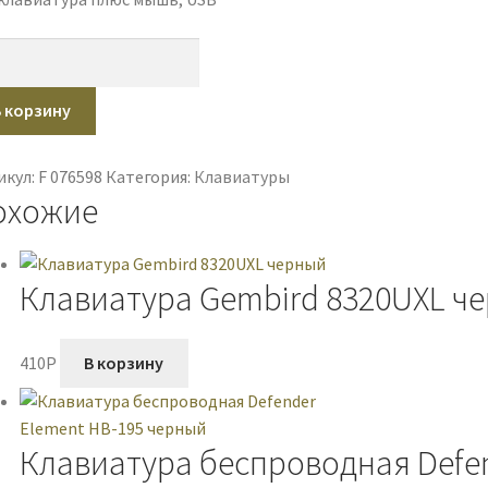
ичество
ара
ор
В корзину
ender
ota
икул:
F 076598
Категория:
Клавиатуры
охожие
ный
Клавиатура Gembird 8320UXL ч
410
P
В корзину
Клавиатура беспроводная Defen