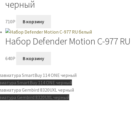
черный
710
P
В корзину
Набор Defender Motion C-977 RU
640
P
В корзину
виатура SmartBuy 114 ONE черный
виатура Gembird 8320UXL черный