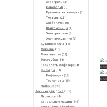
34
товаров
Аэрогрили
34
3
товара
Пароварки
3
товара
1
Прочие что-то-варки
1
13
товар
Тостеры
13
товаров
9
Хлебопечки
9
товаров
1
Шашлычницы
1
товар
8
Электрогрили
8
товаров
6
Электросушилки
6
14
товаров
Кухонные весы
14
19
товаров
Миксеры
19
товаров
23
Мультиварки
23
34
товара
Мясорубки
34
товара
Термопоты Кофеварки и
Кла
53
фильтры
53
товара
28
Кофеварки
28
Кла
товаров
25
Термопоты
25
98
товаров
Чайники
98
товаров
173
Техника для дома
173
44
товара
Пылесосы
44
товара
46
Стиральные машины
46
товаров
Устройства обработки