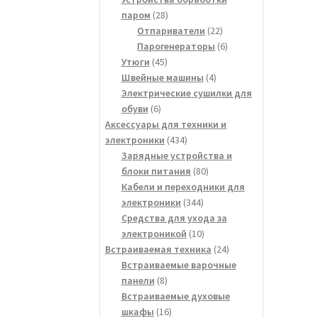
28
паром
28
товаров
22
Отпариватели
22
товара
6
Парогенераторы
6
45
товаров
Утюги
45
товаров
4
Швейные машины
4
товара
Электрические сушилки для
6
обуви
6
товаров
Аксессуары для техники и
434
электроники
434
товара
Зарядные устройства и
80
блоки питания
80
товаров
Кабели и переходники для
344
электроники
344
товара
Средства для ухода за
10
электроникой
10
товаров
24
Встраиваемая техника
24
товара
Встраиваемые варочные
8
панели
8
товаров
Встраиваемые духовые
16
шкафы
16