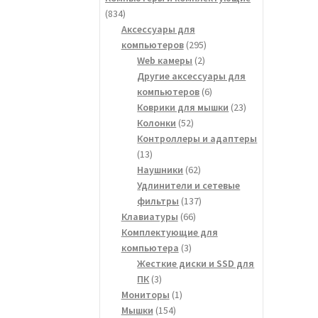
834
834
товара
Аксессуары для
295
компьютеров
295
2
товаров
Web камеры
2
товара
Другие аксессуары для
6
компьютеров
6
товаров
23
Коврики для мышки
23
52
товара
Колонки
52
товара
Контроллеры и адаптеры
13
13
товаров
62
Наушники
62
товара
Удлинители и сетевые
137
фильтры
137
66
товаров
Клавиатуры
66
товаров
Комплектующие для
3
компьютера
3
товара
Жесткие диски и SSD для
3
ПК
3
товара
1
Мониторы
1
154
товар
Мышки
154