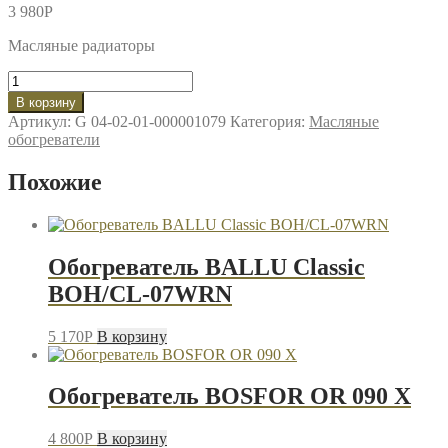
3 980
P
Масляные радиаторы
Количество
товара
В корзину
Обогреватель
Артикул:
G 04-02-01-000001079
Категория:
Масляные
OASIS
обогреватели
Pro
OS-
Похожие
15
Обогреватель BALLU Classic
BOH/CL-07WRN
5 170
P
В корзину
Обогреватель BOSFOR OR 090 X
4 800
P
В корзину