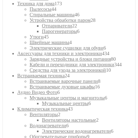
товаров
173
Техника для дома
173
44
товара
Пылесосы
44
товара
46
Стиральные машины
46
товаров
28
Устройства обработки паром
28
22
товаров
Отпариватели
22
товара
6
Парогенераторы
6
45
товаров
Утюги
45
товаров
4
Швейные машины
4
товара
6
Электрические сушилки для обуви
6
товаров
434
Аксессуары для техники и электроники
434
товара
80
Зарядные устройства и блоки питания
80
товаров
344
Кабели и переходники для электроники
344
10
товара
Средства для ухода за электроникой
10
24
товаров
Встраиваемая техника
24
товара
8
Встраиваемые варочные панели
8
16
товаров
Встраиваемые духовые шкафы
16
6
товаров
Аудио Видео Фото
6
товаров
6
Музыкальные центры и магнитолы
6
6
товаров
Музыкальные центры
6
43
товаров
Климатическая техника
43
2
товара
Вентиляторы
2
товара
2
Вентиляторы настольные
2
6
товара
Водонагреватели
6
товаров
6
Электрические водонагреватели
6
9
товаров
Обогревательные приборы
9